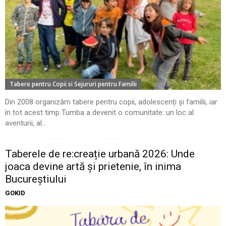
Tabere pentru Copii si Sejururi pentru Familii
Din 2008 organizăm tabere pentru copii, adolescenți și familii, iar
în tot acest timp Tumba a devenit o comunitate: un loc al
aventurii, al...
Taberele de re:creație urbană 2026: Unde
joaca devine artă și prietenie, în inima
Bucureștiului
GOKID