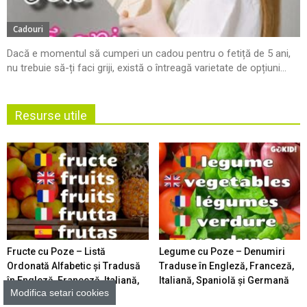
Cadouri
Dacă e momentul să cumperi un cadou pentru o fetiță de 5 ani,
nu trebuie să-ți faci griji, există o întreagă varietate de opțiuni...
Resurse utile
Fructe cu Poze – Listă
Legume cu Poze – Denumiri
Ordonată Alfabetic şi Tradusă
Traduse în Engleză, Franceză,
în Engleză, Franceză, Italiană,
Italiană, Spaniolă şi Germană
Modifica setari cookies
Spaniolă şi Germană