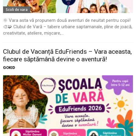
Scoli de vara
🌞 Vara asta vă propunem două aventuri de neuitat pentru copii!
🎨🧩 Clubul de Vară – tabere urbane saptamanale, pline de joacă,
creativitate, ateliere, mișcare,...
Clubul de Vacanță EduFriends – Vara aceasta,
fiecare săptămână devine o aventură!
GOKID