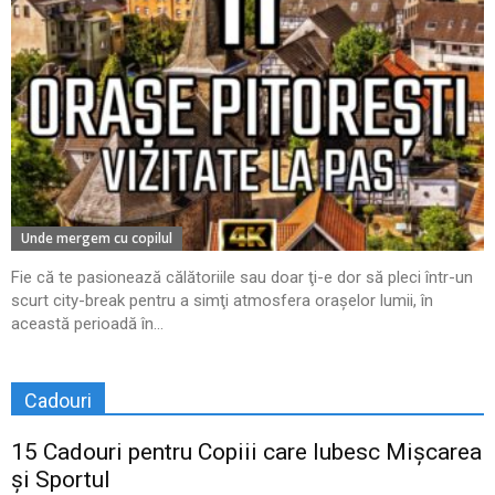
Unde mergem cu copilul
Fie că te pasionează călătoriile sau doar ţi-e dor să pleci într-un
scurt city-break pentru a simţi atmosfera oraşelor lumii, în
această perioadă în...
Cadouri
15 Cadouri pentru Copiii care Iubesc Mișcarea
și Sportul