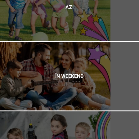
AZI
ÎN WEEKEND