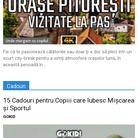
Unde mergem cu copilul
Fie că te pasionează călătoriile sau doar ţi-e dor să pleci într-un
scurt city-break pentru a simţi atmosfera oraşelor lumii, în
această perioadă în...
Cadouri
15 Cadouri pentru Copiii care Iubesc Mișcarea
și Sportul
GOKID