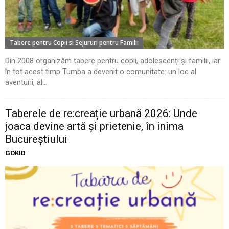
Tabere pentru Copii si Sejururi pentru Familii
Din 2008 organizăm tabere pentru copii, adolescenți și familii, iar
în tot acest timp Tumba a devenit o comunitate: un loc al
aventurii, al...
Taberele de re:creație urbană 2026: Unde
joaca devine artă și prietenie, în inima
Bucureștiului
GOKID