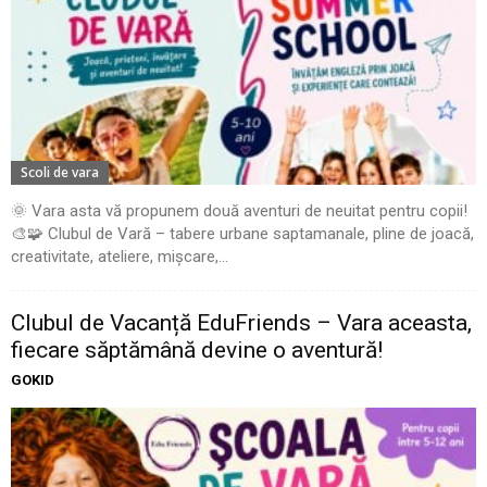
Scoli de vara
🌞 Vara asta vă propunem două aventuri de neuitat pentru copii!
🎨🧩 Clubul de Vară – tabere urbane saptamanale, pline de joacă,
creativitate, ateliere, mișcare,...
Clubul de Vacanță EduFriends – Vara aceasta,
fiecare săptămână devine o aventură!
GOKID