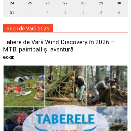
24
25
26
27
28
29
30
31
1
2
3
4
5
6
Școli de Vară 2026
Tabere de Vară Wind Discovery în 2026 –
MTB, paintball și aventură
GOKID