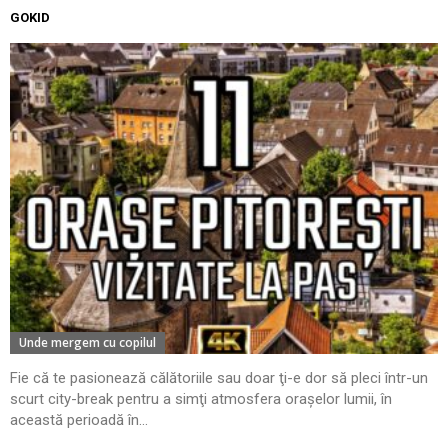
GOKID
Unde mergem cu copilul
Fie că te pasionează călătoriile sau doar ţi-e dor să pleci într-un
scurt city-break pentru a simţi atmosfera oraşelor lumii, în
această perioadă în...