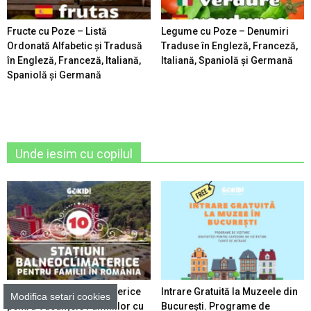
Fructe cu Poze – Listă
Legume cu Poze – Denumiri
Ordonată Alfabetic şi Tradusă
Traduse în Engleză, Franceză,
în Engleză, Franceză, Italiană,
Italiană, Spaniolă şi Germană
Spaniolă şi Germană
Unde iesim cu copilul
10 Stațiuni Balneoclimaterice
Intrare Gratuită la Muzeele din
Modifica setari cookies
pentru Vacanțele Familiilor cu
București. Programe de