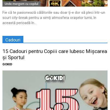
Unde mergem cu copilul
Fie că te pasionează călătoriile sau doar ţi-e dor să pleci într-un
scurt city-break pentru a simţi atmosfera oraşelor lumii, în
această perioadă în...
Cadouri
15 Cadouri pentru Copiii care Iubesc Mișcarea
și Sportul
GOKID