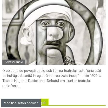
Povesti audio
O colecție de povești audio sub forma teatrului radiofonic atât
de îndrăgit datorită înregistrărilor realizate începând din 1929 la
Teatrul Național Radiofonic. Debutul emisiunilor teatrului
radiofonic...
Activitati pentru copii
Modifica setari cookies