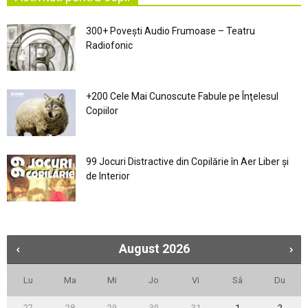
300+ Povești Audio Frumoase – Teatru
Radiofonic
+200 Cele Mai Cunoscute Fabule pe Înţelesul
Copiilor
99 Jocuri Distractive din Copilărie în Aer Liber şi
de Interior
August
2026
Lu
Ma
Mi
Jo
Vi
Sâ
Du
27
28
29
30
31
1
2