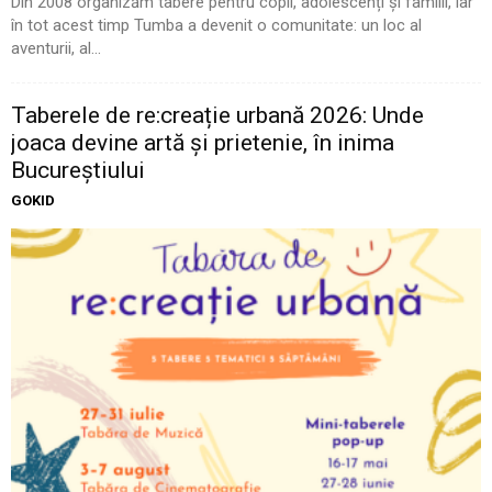
Din 2008 organizăm tabere pentru copii, adolescenți și familii, iar
în tot acest timp Tumba a devenit o comunitate: un loc al
aventurii, al...
Taberele de re:creație urbană 2026: Unde
joaca devine artă și prietenie, în inima
Bucureștiului
GOKID