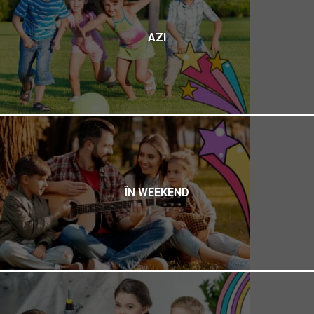
AZI
ÎN WEEKEND