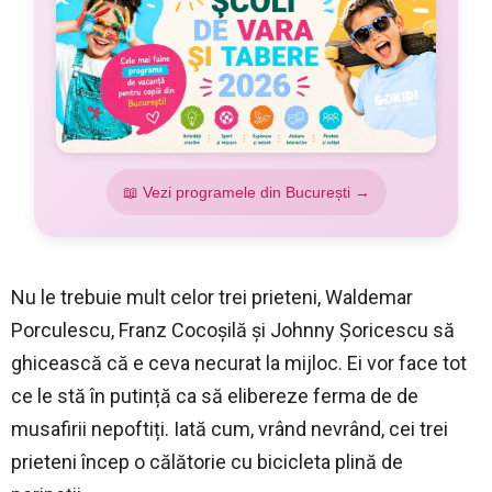
📖 Vezi programele din București →
Nu le trebuie mult celor trei prieteni, Waldemar
Porculescu, Franz Cocoșilă și Johnny Șoricescu să
ghicească că e ceva necurat la mijloc. Ei vor face tot
ce le stă în putință ca să elibereze ferma de de
musafirii nepoftiți. Iată cum, vrând nevrând, cei trei
prieteni încep o călătorie cu bicicleta plină de