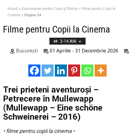
Acasă
»
Evenimente pentru Copii şi Părinţi
»
Filme pentru Copii la
Cinema
»
Pagina 24
Filme pentru Copii la Cinema
3-14 ANI
București
01 Aprilie - 31 Decembrie 2026
Trei prieteni aventuroşi –
Petrecere în Mullewapp
(Mullewapp – Eine schöne
Schweinerei – 2016)
• filme pentru copii la cinema •