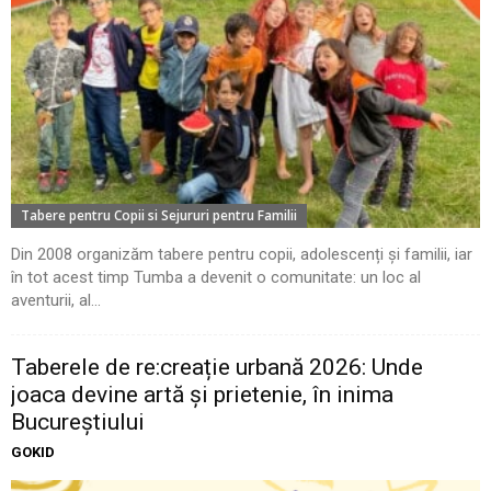
Tabere pentru Copii si Sejururi pentru Familii
Din 2008 organizăm tabere pentru copii, adolescenți și familii, iar
în tot acest timp Tumba a devenit o comunitate: un loc al
aventurii, al...
Taberele de re:creație urbană 2026: Unde
joaca devine artă și prietenie, în inima
Bucureștiului
GOKID