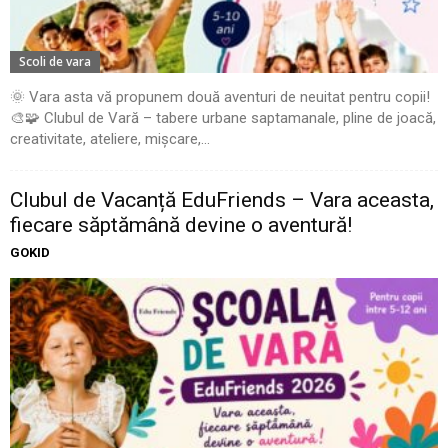
Scoli de vara
🌞 Vara asta vă propunem două aventuri de neuitat pentru copii!
🎨🧩 Clubul de Vară – tabere urbane saptamanale, pline de joacă,
creativitate, ateliere, mișcare,...
Clubul de Vacanță EduFriends – Vara aceasta,
fiecare săptămână devine o aventură!
GOKID