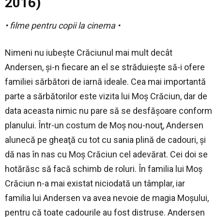
2016)
• filme pentru copii la cinema •
Nimeni nu iubeşte Crăciunul mai mult decât
Andersen, şi-n fiecare an el se străduieşte să-i ofere
familiei sărbători de iarnă ideale. Cea mai importantă
parte a sărbătorilor este vizita lui Moş Crăciun, dar de
data aceasta nimic nu pare să se desfăşoare conform
planului. Într-un costum de Moş nou-nouţ, Andersen
alunecă pe gheaţă cu tot cu sania plină de cadouri, şi
dă nas în nas cu Moş Crăciun cel adevărat. Cei doi se
hotărăsc să facă schimb de roluri. În familia lui Moş
Crăciun n-a mai existat niciodată un tâmplar, iar
familia lui Andersen va avea nevoie de magia Moşului,
pentru că toate cadourile au fost distruse. Andersen