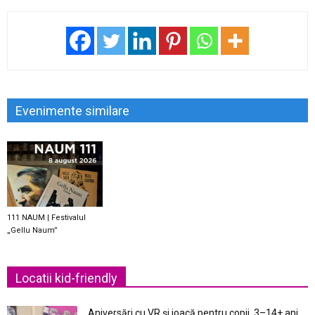
Evenimente similare
111 NAUM | Festivalul
„Gellu Naum”
Locatii kid-friendly
Aniversări cu VR și joacă pentru copii, 3–14+ ani