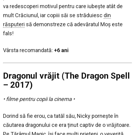
va redescoperi motivul pentru care iubeşte atât de
mult Crăciunul, iar copiii săi se străduiesc
din
răsputeri
să demonstreze că adevăratul Moş este
fals!
Vârsta recomandată:
+6 ani
Dragonul vrăjit (The Dragon Spell
– 2017)
• filme pentru copii la cinema •
Dorind să fie erou, ca tatăl său, Nicky pornește în
căutarea dragonului ce era ținut captiv de o vrăjitoare.
Pe Tărâmul Magic, își face mulți prieteni, o veveriță