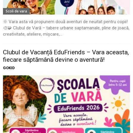
Scoli de vara
🌞 Vara asta vă propunem două aventuri de neuitat pentru copii!
🎨🧩 Clubul de Vară – tabere urbane saptamanale, pline de joacă,
creativitate, ateliere, mișcare,...
Clubul de Vacanță EduFriends – Vara aceasta,
fiecare săptămână devine o aventură!
GOKID