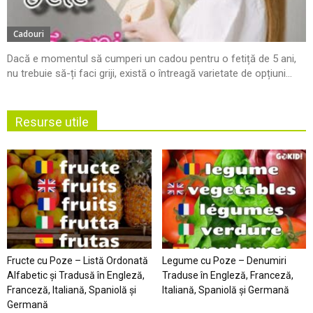
Cadouri
Dacă e momentul să cumperi un cadou pentru o fetiță de 5 ani,
nu trebuie să-ți faci griji, există o întreagă varietate de opțiuni...
Resurse utile
Fructe cu Poze – Listă Ordonată
Legume cu Poze – Denumiri
Alfabetic şi Tradusă în Engleză,
Traduse în Engleză, Franceză,
Franceză, Italiană, Spaniolă şi
Italiană, Spaniolă şi Germană
Germană