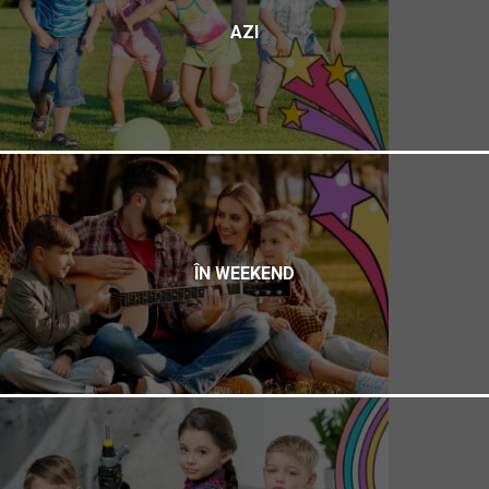
AZI
ÎN WEEKEND