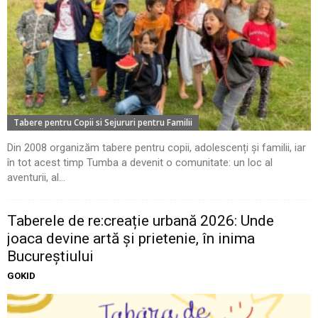
Tabere pentru Copii si Sejururi pentru Familii
Din 2008 organizăm tabere pentru copii, adolescenți și familii, iar
în tot acest timp Tumba a devenit o comunitate: un loc al
aventurii, al...
Taberele de re:creație urbană 2026: Unde
joaca devine artă și prietenie, în inima
Bucureștiului
GOKID