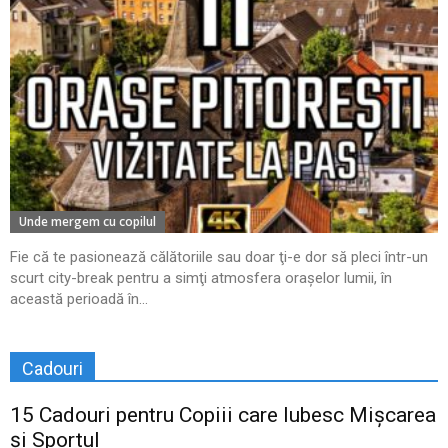
Unde mergem cu copilul
Fie că te pasionează călătoriile sau doar ţi-e dor să pleci într-un
scurt city-break pentru a simţi atmosfera oraşelor lumii, în
această perioadă în...
Cadouri
15 Cadouri pentru Copiii care Iubesc Mișcarea
și Sportul