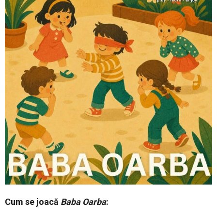
Cum se joacă
Baba Oarba
: