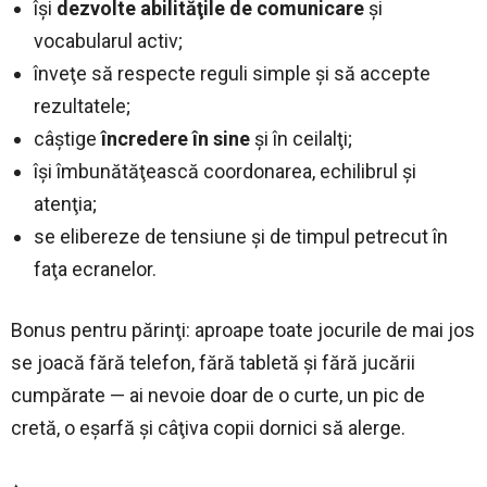
îşi
dezvolte abilităţile de comunicare
şi
vocabularul activ;
înveţe să respecte reguli simple şi să accepte
rezultatele;
câştige
încredere în sine
şi în ceilalţi;
îşi îmbunătăţească coordonarea, echilibrul şi
atenţia;
se elibereze de tensiune şi de timpul petrecut în
faţa ecranelor.
Bonus pentru părinţi: aproape toate jocurile de mai jos
se joacă fără telefon, fără tabletă şi fără jucării
cumpărate — ai nevoie doar de o curte, un pic de
cretă, o eşarfă şi câţiva copii dornici să alerge.