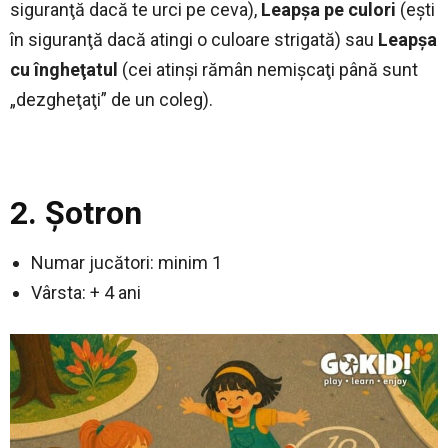
siguranţă dacă te urci pe ceva),
Leapşa pe culori
(eşti
în siguranţă dacă atingi o culoare strigată) sau
Leapşa
cu îngheţatul
(cei atinşi rămân nemişcaţi până sunt
„dezgheţaţi” de un coleg).
2. Şotron
Numar jucători: minim 1
Vârsta: + 4 ani