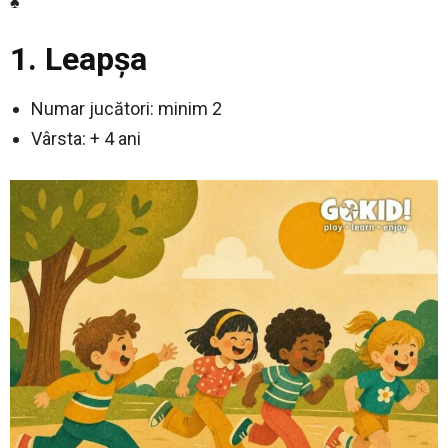
♠
1. Leapşa
Numar jucători: minim 2
Vârsta: + 4 ani