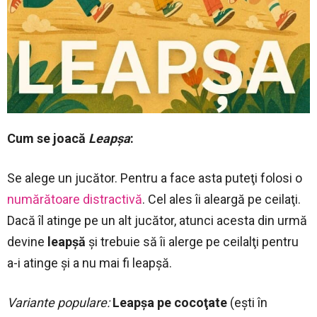
Cum se joacă
Leapşa
:
Se alege un jucător. Pentru a face asta puteţi folosi o
numărătoare distractivă
. Cel ales îi aleargă pe ceilaţi.
Dacă îl atinge pe un alt jucător, atunci acesta din urmă
devine
leapşă
şi trebuie să îi alerge pe ceilalţi pentru
a-i atinge şi a nu mai fi leapşă.
Variante populare:
Leapşa pe cocoţate
(eşti în