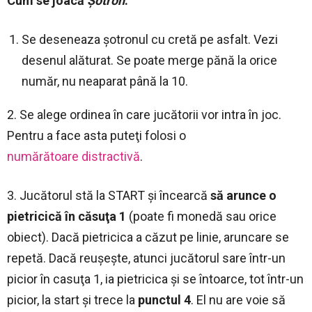
Cum se joacă
Şotron
:
Se deseneaza şotronul cu cretă pe asfalt. Vezi
desenul alăturat. Se poate merge pănă la orice
număr, nu neaparat până la 10.
2. Se alege ordinea în care jucătorii vor intra în joc.
Pentru a face asta puteţi folosi o
numărătoare distractivă
.
3. Jucătorul stă la START şi încearcă
să arunce o
pietricică în căsuţa 1
(poate fi monedă sau orice
obiect). Dacă pietricica a căzut pe linie, aruncare se
repetă. Dacă reuşeşte, atunci jucătorul sare într-un
picior în casuţa 1, ia pietricica şi se întoarce, tot într-un
picior, la start şi trece la
punctul 4
. El nu are voie să