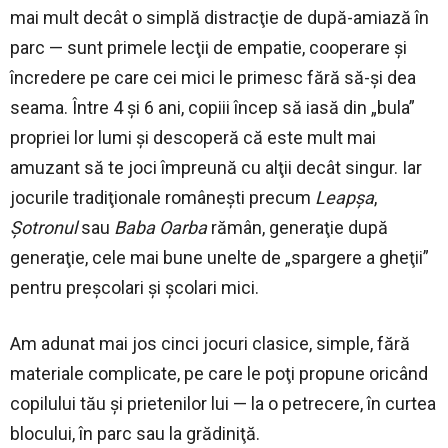
mai mult decât o simplă distracţie de după-amiază în
parc — sunt primele lecţii de empatie, cooperare şi
încredere pe care cei mici le primesc fără să-şi dea
seama. Între 4 şi 6 ani, copiii încep să iasă din „bula”
propriei lor lumi şi descoperă că este mult mai
amuzant să te joci împreună cu alţii decât singur. Iar
jocurile tradiţionale româneşti precum
Leapşa
,
Şotronul
sau
Baba Oarba
rămân, generaţie după
generaţie, cele mai bune unelte de „spargere a gheţii”
pentru preşcolari şi şcolari mici.
Am adunat mai jos cinci jocuri clasice, simple, fără
materiale complicate, pe care le poţi propune oricând
copilului tău şi prietenilor lui — la o petrecere, în curtea
blocului, în parc sau la grădiniţă.