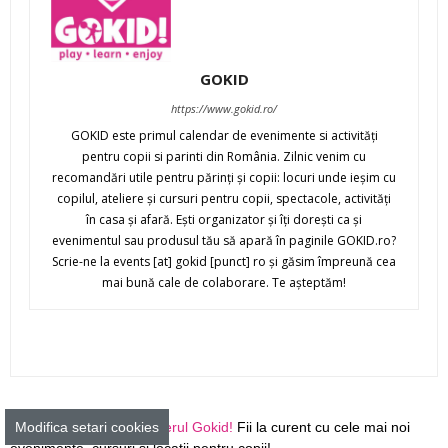
GOKID
https://www.gokid.ro/
GOKID este primul calendar de evenimente si activităţi
pentru copii si parinti din România. Zilnic venim cu
recomandări utile pentru părinţi şi copii: locuri unde ieşim cu
copilul, ateliere şi cursuri pentru copii, spectacole, activităţi
în casa şi afară. Eşti organizator şi îţi doreşti ca şi
evenimentul sau produsul tău să apară în paginile GOKID.ro?
Scrie-ne la events [at] gokid [punct] ro şi găsim împreună cea
mai bună cale de colaborare. Te aşteptăm!
Abonează-te la Newsletterul Gokid!
Fii la curent cu cele mai noi
Modifica setari cookies
evenimente, cursuri şi locaţii pentru copii!