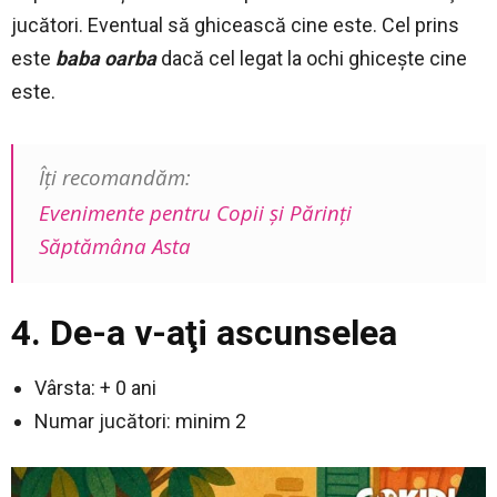
jucători. Eventual să ghicească cine este. Cel prins
este
baba oarba
dacă cel legat la ochi ghiceşte cine
este.
Îți recomandăm:
Evenimente pentru Copii și Părinți
Săptămâna Asta
4. De-a v-aţi ascunselea
Vârsta: + 0 ani
Numar jucători: minim 2