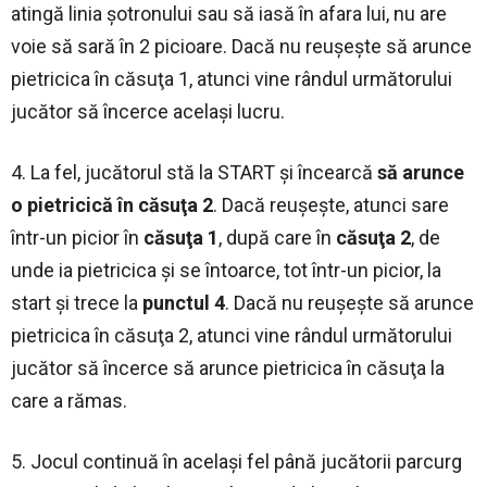
atingă linia şotronului sau să iasă în afara lui, nu are
voie să sară în 2 picioare. Dacă nu reuşeşte să arunce
pietricica în căsuţa 1, atunci vine rândul următorului
jucător să încerce acelaşi lucru.
4. La fel, jucătorul stă la START şi încearcă
să arunce
o pietricică în căsuţa 2
. Dacă reuşeşte, atunci sare
într-un picior în
căsuţa 1
, după care în
căsuţa 2
, de
unde ia pietricica şi se întoarce, tot într-un picior, la
start şi trece la
punctul 4
. Dacă nu reuşeşte să arunce
pietricica în căsuţa 2, atunci vine rândul următorului
jucător să încerce să arunce pietricica în căsuţa la
care a rămas.
5. Jocul continuă în acelaşi fel până jucătorii parcurg