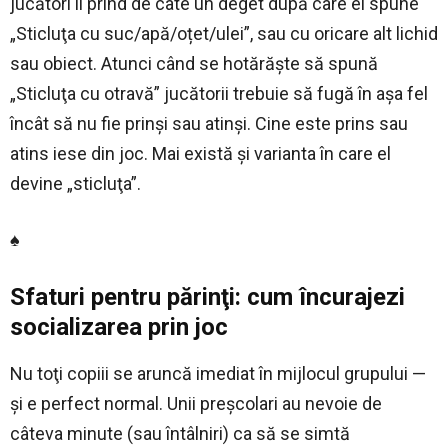
jucători îl prind de câte un deget după care el spune
„Sticluţa cu suc/apă/oțet/ulei”, sau cu oricare alt lichid
sau obiect. Atunci când se hotărăște să spună
„Sticluţa cu otravă” jucătorii trebuie să fugă în așa fel
încât să nu fie prinși sau atinși. Cine este prins sau
atins iese din joc. Mai există și varianta în care el
devine „sticluţa”.
♠
Sfaturi pentru părinţi: cum încurajezi
socializarea prin joc
Nu toţi copiii se aruncă imediat în mijlocul grupului —
şi e perfect normal. Unii preşcolari au nevoie de
câteva minute (sau întâlniri) ca să se simtă