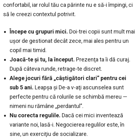
confortabil, iar rolul tău ca părinte nu e să-i împingi, ci
să le creezi contextul potrivit.
Începe cu grupuri mici.
Doi-trei copii sunt mult mai
uşor de gestionat decât zece, mai ales pentru un
copil mai timid.
Joacă-te şi tu, la început.
Prezenţa ta îi dă curaj.
După câteva runde, retrage-te discret.
Alege jocuri fără „câştigători clari” pentru cei
sub 5 ani.
Leapşa şi De-a v-aţi ascunselea sunt
perfecte pentru că rolurile se schimbă mereu —
nimeni nu rămâne „perdantul”.
Nu corecta regulile.
Dacă cei mici inventează
variante noi, lasă-i. Negocierea regulilor este, în
sine, un exerciţiu de socializare.