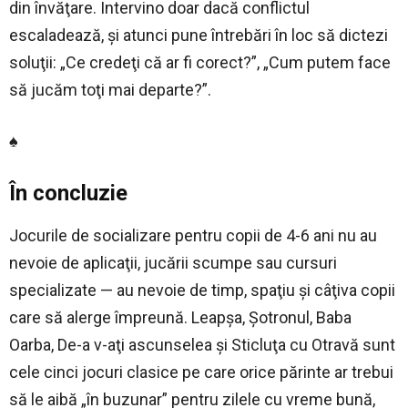
din învăţare. Intervino doar dacă conflictul
escaladează, şi atunci pune întrebări în loc să dictezi
soluţii: „Ce credeţi că ar fi corect?”, „Cum putem face
să jucăm toţi mai departe?”.
♠
În concluzie
Jocurile de socializare pentru copii de 4-6 ani nu au
nevoie de aplicaţii, jucării scumpe sau cursuri
specializate — au nevoie de timp, spaţiu şi câţiva copii
care să alerge împreună. Leapşa, Şotronul, Baba
Oarba, De-a v-aţi ascunselea şi Sticluţa cu Otravă sunt
cele cinci jocuri clasice pe care orice părinte ar trebui
să le aibă „în buzunar” pentru zilele cu vreme bună,