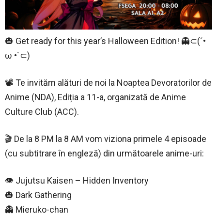
🎃 Get ready for this year’s Halloween Edition! 👻⊂(´•
ω •`⊂)
📽️ Te invităm alături de noi la Noaptea Devoratorilor de
Anime (NDA), Ediția a 11-a, organizată de Anime
Culture Club (ACC).
🎬 De la 8 PM la 8 AM vom viziona primele 4 episoade
(cu subtitrare în engleză) din următoarele anime-uri:
👁️ Jujutsu Kaisen – Hidden Inventory
🎃 Dark Gathering
👻 Mieruko-chan