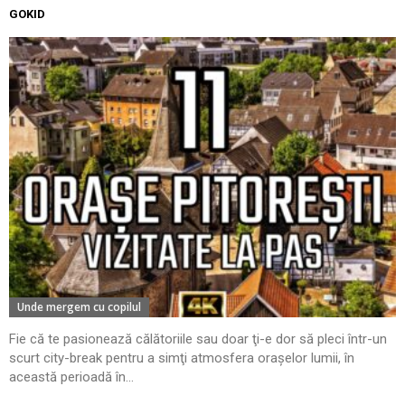
GOKID
Unde mergem cu copilul
Fie că te pasionează călătoriile sau doar ţi-e dor să pleci într-un
scurt city-break pentru a simţi atmosfera oraşelor lumii, în
această perioadă în...