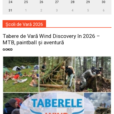
24
25
26
27
28
29
30
31
1
2
3
4
5
6
Școli de Vară 2026
Tabere de Vară Wind Discovery în 2026 –
MTB, paintball și aventură
GOKID