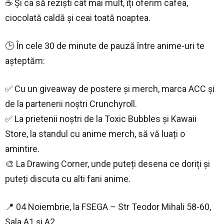
☕ Și ca să reziști cât mai mult, îți oferim cafea,
ciocolată caldă și ceai toată noaptea.
🕒 În cele 30 de minute de pauză între anime-uri te
așteptăm:
✅ Cu un giveaway de postere și merch, marca ACC și
de la partenerii noștri Crunchyroll.
✅ La prietenii noștri de la Toxic Bubbles și Kawaii
Store, la standul cu anime merch, să vă luați o
amintire.
🎨 La Drawing Corner, unde puteți desena ce doriți și
puteți discuta cu alti fani anime.
📍 04 Noiembrie, la FSEGA – Str Teodor Mihali 58-60,
Sala A1 și A2.