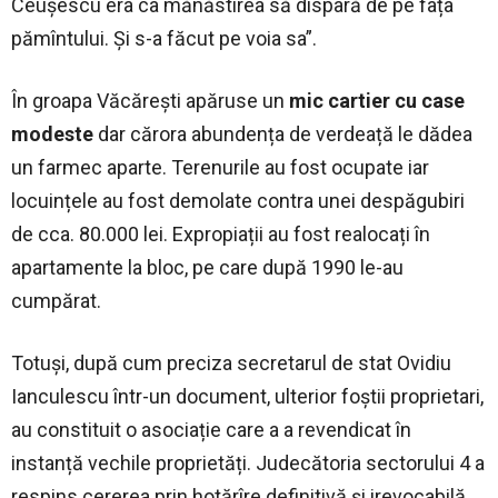
Ceușescu era ca mănăstirea să dispară de pe fața
pămîntului. Și s-a făcut pe voia sa”.
În groapa Văcărești apăruse un
mic cartier cu case
modeste
dar cărora abundența de verdeață le dădea
un farmec aparte. Terenurile au fost ocupate iar
locuințele au fost demolate contra unei despăgubiri
de cca. 80.000 lei. Expropiații au fost realocați în
apartamente la bloc, pe care după 1990 le-au
cumpărat.
Totuși, după cum preciza secretarul de stat Ovidiu
Ianculescu într-un document, ulterior foștii proprietari,
au constituit o asociație care a a revendicat în
instanță vechile proprietăți. Judecătoria sectorului 4 a
respins cererea prin hotărîre definitivă și irevocabilă.