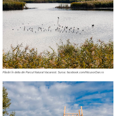
Păsări în delta din Parcul Natural Vacaresti. Sursa: facebook.com/NicusorDan.ro