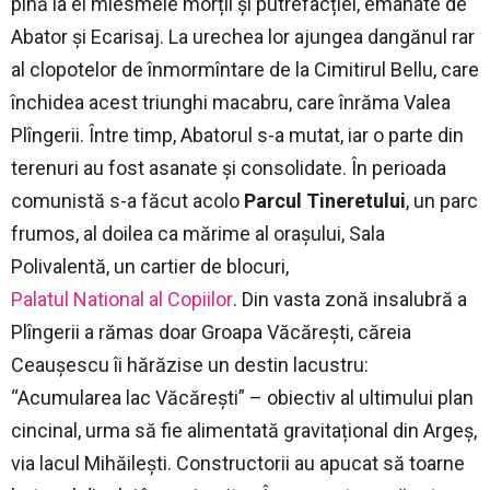
pînă la ei miesmele morții și putrefacției, emanate de
Abator și Ecarisaj. La urechea lor ajungea dangănul rar
al clopotelor de înmormîntare de la Cimitirul Bellu, care
închidea acest triunghi macabru, care înrăma Valea
Plîngerii. Între timp, Abatorul s-a mutat, iar o parte din
terenuri au fost asanate și consolidate. În perioada
comunistă s-a făcut acolo
Parcul Tineretului
, un parc
frumos, al doilea ca mărime al orașului, Sala
Polivalentă, un cartier de blocuri,
Palatul National al Copiilor
. Din vasta zonă insalubră a
Plîngerii a rămas doar Groapa Văcărești, căreia
Ceaușescu îi hărăzise un destin lacustru:
“Acumularea lac Văcărești” – obiectiv al ultimului plan
cincinal, urma să fie alimentată gravitațional din Argeș,
via lacul Mihăilești. Constructorii au apucat să toarne