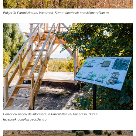
Foișor în Parcul Natural Vacaresti. Sursa: facebook.com/NicusorDan.ro
Foișor cu panou de informare în Parcul Natural Vacaresti. Sursa:
facebook.com/NicusorDan.ro