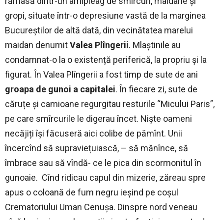
rămasă dintr-un arhipleag de smîrcuri, maidane și
gropi, situate într-o depresiune vastă de la marginea
Bucureștilor de altă dată, din vecinătatea marelui
maidan denumit
Valea Plîngerii
. Mlaștinile au
condamnat-o la o existență periferică, la propriu și la
figurat. În Valea Plîngerii a fost timp de sute de ani
groapa de gunoi a capitalei
. În fiecare zi, sute de
căruțe și camioane regurgitau resturile “Micului Paris”,
pe care smîrcurile le digerau încet. Niște oameni
necăjiți își făcuseră aici colibe de pămînt. Unii
încercînd să supraviețuiască, – să mănînce, să
îmbrace sau să vîndă- ce le pica din scormonitul în
gunoaie. Cînd ridicau capul din mizerie, zăreau spre
apus o coloană de fum negru ieșind pe coșul
Crematoriului Uman Cenușa. Dinspre nord veneau