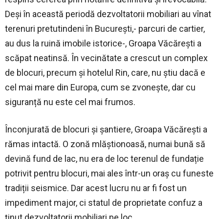
Deși în această periodă dezvoltatorii mobiliari au vînat
terenuri pretutindeni în București,- parcuri de cartier,
au dus la ruină imobile istorice-, Groapa Văcărești a
scăpat neatinsă. În vecinătate a crescut un complex
de blocuri, precum și hotelul Rin, care, nu știu dacă e
cel mai mare din Europa, cum se zvonește, dar cu
siguranță nu este cel mai frumos.
Înconjurată de blocuri și șantiere, Groapa Văcărești a
rămas intactă. O zonă mlăștionoasă, numai bună să
devină fund de lac, nu era de loc terenul de fundație
potrivit pentru blocuri, mai ales într-un oraș cu funeste
tradiții seismice. Dar acest lucru nu ar fi fost un
impediment major, ci statul de proprietate confuz a
ținut dezvoltatorii mobiliari pe loc.