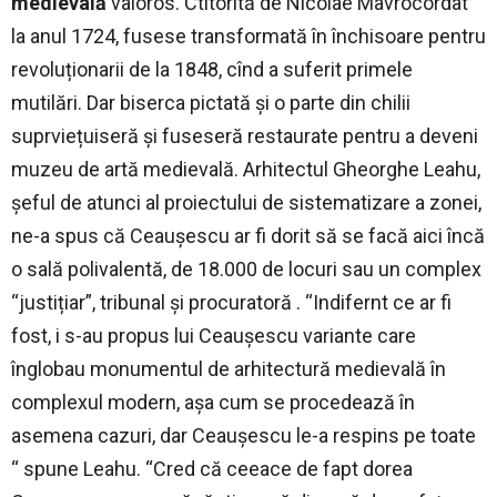
medievală
valoros. Ctitorită de Nicolae Mavrocordat
la anul 1724, fusese transformată în închisoare pentru
revoluționarii de la 1848, cînd a suferit primele
mutilări. Dar biserca pictată și o parte din chilii
suprviețuiseră și fuseseră restaurate pentru a deveni
muzeu de artă medievală. Arhitectul Gheorghe Leahu,
șeful de atunci al proiectului de sistematizare a zonei,
ne-a spus că Ceaușescu ar fi dorit să se facă aici încă
o sală polivalentă, de 18.000 de locuri sau un complex
“justițiar”, tribunal și procuratoră . “Indifernt ce ar fi
fost, i s-au propus lui Ceaușescu variante care
înglobau monumentul de arhitectură medievală în
complexul modern, așa cum se procedează în
asemena cazuri, dar Ceaușescu le-a respins pe toate
“ spune Leahu. “Cred că ceeace de fapt dorea