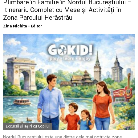
Plimbare în Familie în Nordul Bucureștiului –
Itinerariu Complet cu Mese și Activități în
Zona Parcului Herăstrău
Zina Nichita - Editor
Excursii şi Ieşiri cu Copilul
Nordul Bucureștiului este una dintre cele mai potrivite zone