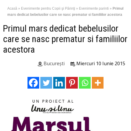
Acasă
»
Evenimente pentru Copii şi Părinţi
»
Evenimente parinti
»
Primul
mars dedicat bebelusilor care se nasc prematur si familiilor acestora
Primul mars dedicat bebelusilor
care se nasc prematur si familiilor
acestora
București
Miercuri 10 Iunie 2015