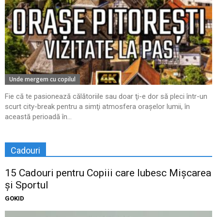
Unde mergem cu copilul
Fie că te pasionează călătoriile sau doar ţi-e dor să pleci într-un
scurt city-break pentru a simţi atmosfera oraşelor lumii, în
această perioadă în...
Cadouri
15 Cadouri pentru Copiii care Iubesc Mișcarea
și Sportul
GOKID