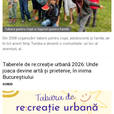
Tabere pentru Copii si Sejururi pentru Familii
Din 2008 organizăm tabere pentru copii, adolescenți și familii, iar
în tot acest timp Tumba a devenit o comunitate: un loc al
aventurii, al...
Taberele de re:creație urbană 2026: Unde
joaca devine artă și prietenie, în inima
Bucureștiului
GOKID