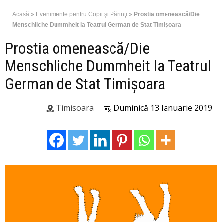
Acasă
»
Evenimente pentru Copii şi Părinţi
»
Prostia omenească/Die
Menschliche Dummheit la Teatrul German de Stat Timișoara
Prostia omenească/Die
Menschliche Dummheit la Teatrul
German de Stat Timișoara
Timisoara
Duminică 13 Ianuarie 2019