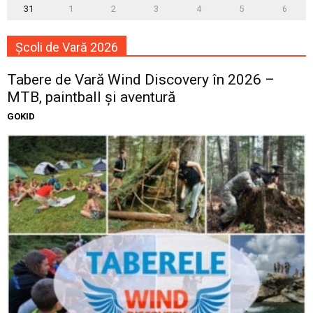
31
1
2
3
4
5
6
Școli de Vară 2026
Tabere de Vară Wind Discovery în 2026 –
MTB, paintball și aventură
GOKID