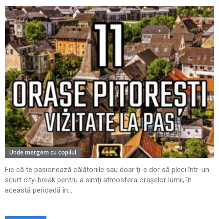
Unde mergem cu copilul
Fie că te pasionează călătoriile sau doar ţi-e dor să pleci într-un
scurt city-break pentru a simţi atmosfera oraşelor lumii, în
această perioadă în...