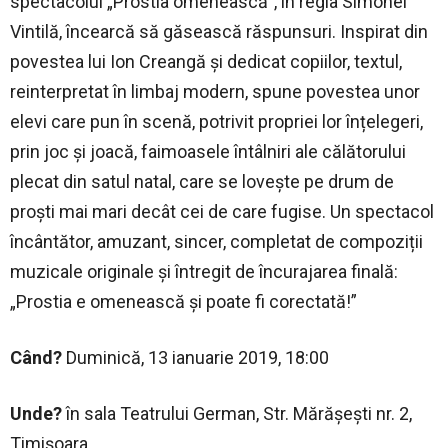
spectacolul „Prostia omenească”, în regia Simonei
Vintilă, încearcă să găsească răspunsuri. Inspirat din
povestea lui Ion Creangă și dedicat copiilor, textul,
reinterpretat în limbaj modern, spune povestea unor
elevi care pun în scenă, potrivit propriei lor înțelegeri,
prin joc și joacă, faimoasele întâlniri ale călătorului
plecat din satul natal, care se lovește pe drum de
proști mai mari decât cei de care fugise. Un spectacol
încântător, amuzant, sincer, completat de compoziții
muzicale originale și întregit de încurajarea finală:
„Prostia e omenească și poate fi corectată!”
Când?
Duminică, 13 ianuarie 2019, 18:00
Unde?
în sala Teatrului German, Str. Mărășești nr. 2,
Timișoara