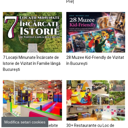
Preț
7 Locaţii Minunate Încărcate de
28 Muzee Kid-Friendly de Vizitat
Istorie de Vizitat în Familie lângă
în București
București
Modifica setari cookies
20+ Locuri de Joacă Deosebite
30+ Restaurante cu Loc de