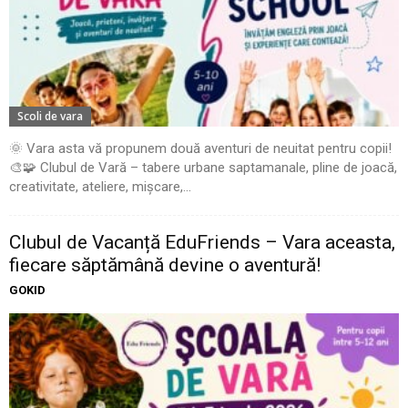
Scoli de vara
🌞 Vara asta vă propunem două aventuri de neuitat pentru copii!
🎨🧩 Clubul de Vară – tabere urbane saptamanale, pline de joacă,
creativitate, ateliere, mișcare,...
Clubul de Vacanță EduFriends – Vara aceasta,
fiecare săptămână devine o aventură!
GOKID