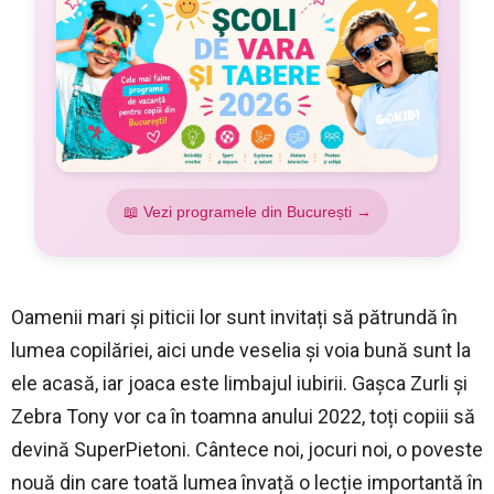
📖 Vezi programele din București →
Oamenii mari și piticii lor sunt invitați să pătrundă în
lumea copilăriei, aici unde veselia și voia bună sunt la
ele acasă, iar joaca este limbajul iubirii. Gașca Zurli și
Zebra Tony vor ca în toamna anului 2022, toți copiii să
devină SuperPietoni. Cântece noi, jocuri noi, o poveste
nouă din care toată lumea învață o lecție importantă în