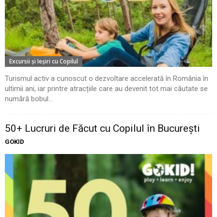
Excursii şi Ieşiri cu Copilul
Turismul activ a cunoscut o dezvoltare accelerată în România în
ultimii ani, iar printre atracțiile care au devenit tot mai căutate se
numără bobul...
50+ Lucruri de Făcut cu Copilul în București
GOKID