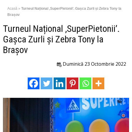
Acasă
»
Turneul Național ,SuperPietonii’. Gașca Zurli și Zebra Tony la
Brașov
Turneul Național ,SuperPietonii’.
Gașca Zurli și Zebra Tony la
Brașov
Duminică 23 Octombrie 2022