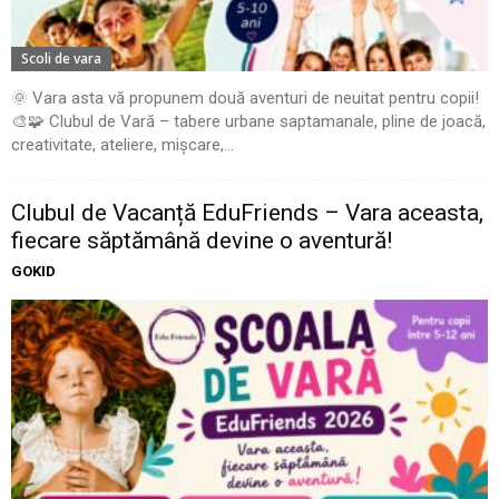
Scoli de vara
🌞 Vara asta vă propunem două aventuri de neuitat pentru copii!
🎨🧩 Clubul de Vară – tabere urbane saptamanale, pline de joacă,
creativitate, ateliere, mișcare,...
Clubul de Vacanță EduFriends – Vara aceasta,
fiecare săptămână devine o aventură!
GOKID