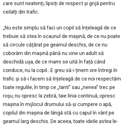
care sunt neatenți, lipsiți de respect și grijă pentru
ceilalți din trafic.
,,Nu este simplu să faci un copil să înțeleagă de ce
trebuie să stea în scaunul de mașină, de ce nu poate
să circule cățărat pe geamul deschis, de ce nu
coborâm din mașină până nu vine un adult să
deschidă ușa, de ce mami se uită în față când
conduce, nu la copil…E greu să-i ținem ore întregi în
trafic și să-i facem să înțeleagă de ce noi respectăm
toate regulile, în timp ce „tanti” sau „nenea” trec pe
roșu, nu opresc la zebră, taie linia continuă, opresc
mașina în mijlocul drumului să-și cumpere o apă,
copilul din mașina de lângă stă cu capul în vânt pe
geamul larg deschis. De aceea, toate ideile astea le-