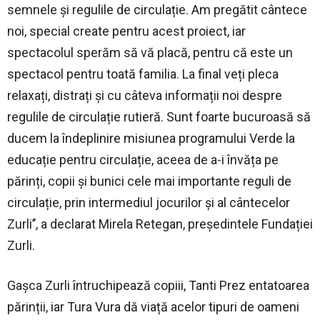
semnele și regulile de circulație. Am pregătit cântece
noi, special create pentru acest proiect, iar
spectacolul sperăm să vă placă, pentru că este un
spectacol pentru toată familia. La final veți pleca
relaxați, distrați și cu câteva informații noi despre
regulile de circulație rutieră. Sunt foarte bucuroasă să
ducem la îndeplinire misiunea programului Verde la
educație pentru circulație, aceea de a-i învăța pe
părinți, copii și bunici cele mai importante reguli de
circulație, prin intermediul jocurilor și al cântecelor
Zurli’’, a declarat Mirela Retegan, președintele Fundației
Zurli.
Gașca Zurli întruchipează copiii, Tanti Prez entatoarea
părinții, iar Tura Vura dă viață acelor tipuri de oameni