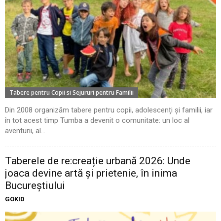
Tabere pentru Copii si Sejururi pentru Familii
Din 2008 organizăm tabere pentru copii, adolescenți și familii, iar
în tot acest timp Tumba a devenit o comunitate: un loc al
aventurii, al...
Taberele de re:creație urbană 2026: Unde
joaca devine artă și prietenie, în inima
Bucureștiului
GOKID