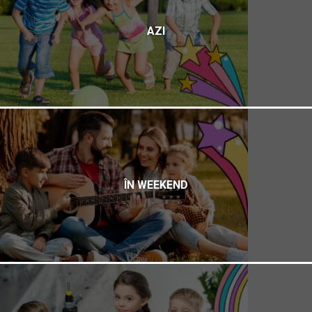
AZI
ÎN WEEKEND