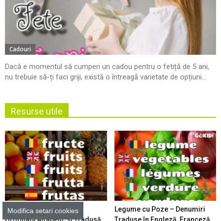
Cadouri
Dacă e momentul să cumperi un cadou pentru o fetiță de 5 ani,
nu trebuie să-ți faci griji, există o întreagă varietate de opțiuni...
Resurse utile
Fructe cu Poze – Listă
Legume cu Poze – Denumiri
Modifica setari cookies
Ordonată Alfabetic şi Tradusă
Traduse în Engleză, Franceză,