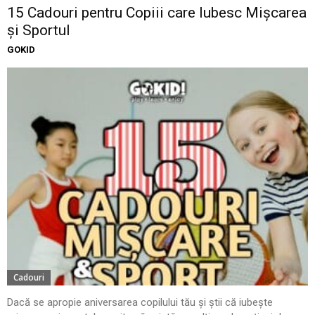
15 Cadouri pentru Copiii care Iubesc Mișcarea
și Sportul
GOKID
Cadouri
Dacă se apropie aniversarea copilului tău și știi că iubește