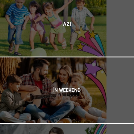
AZI
ÎN WEEKEND