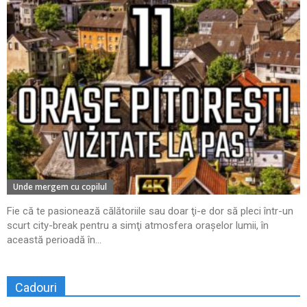
Unde mergem cu copilul
Fie că te pasionează călătoriile sau doar ţi-e dor să pleci într-un
scurt city-break pentru a simţi atmosfera oraşelor lumii, în
această perioadă în...
Cadouri