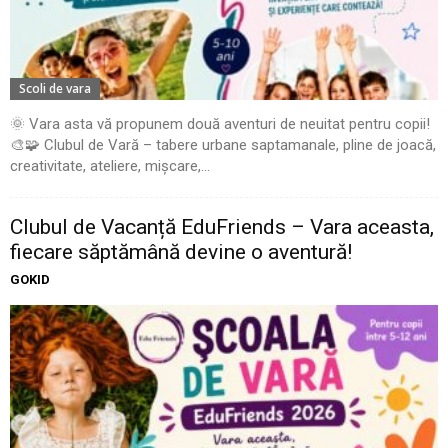
Scoli de vara
🌞 Vara asta vă propunem două aventuri de neuitat pentru copii!
🎨🧩 Clubul de Vară – tabere urbane saptamanale, pline de joacă,
creativitate, ateliere, mișcare,...
Clubul de Vacanță EduFriends – Vara aceasta,
fiecare săptămână devine o aventură!
GOKID