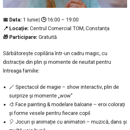
📅 Data:
1 Iunie|
🕒
16:00 – 19:00
📍 Locație:
Centrul Comercial TOM, Constanța
🎁 Participare:
Gratuită
Sărbătorește copilăria într-un cadru magic, cu
distracție din plin și momente de neuitat pentru
întreaga familie:
🪄 Spectacol de magie – show interactiv, plin de
surprize și momente „wow”
🎨 Face painting & modelare baloane – eroi colorați
și forme vesele pentru fiecare copil
🎈 Jocuri și animație cu animatori – muzică, dans și