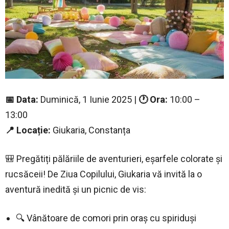
📅 Data:
Duminică, 1 Iunie 2025 |
🕐 Ora:
10:00 –
13:00
📍 Locație:
Giukaria, Constanța
🎒 Pregătiți pălăriile de aventurieri, eșarfele colorate și
rucsăceii! De Ziua Copilului, Giukaria vă invită la o
aventură inedită și un picnic de vis:
🔍 Vânătoare de comori prin oraș cu spiriduși