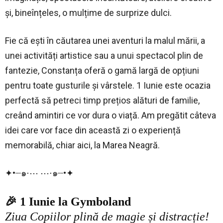
și, bineînțeles, o mulțime de surprize dulci.
Fie că ești în căutarea unei aventuri la malul mării, a
unei activități artistice sau a unui spectacol plin de
fantezie, Constanța oferă o gamă largă de opțiuni
pentru toate gusturile și vârstele. 1 Iunie este ocazia
perfectă să petreci timp prețios alături de familie,
creând amintiri ce vor dura o viață. Am pregătit câteva
idei care vor face din această zi o experiență
memorabilă, chiar aici, la Marea Neagră.
✦•┈๑⋅⋯ ⋯⋅๑┈•✦
🎉 1 Iunie la Gymboland
Ziua Copiilor plină de magie și distracție!