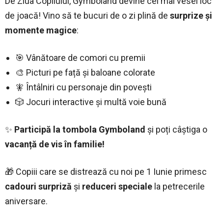
De Ziua Copilului, Gymboland devine cel mai vesel loc
de joacă! Vino să te bucuri de o zi plină de
surprize și
momente magice
:
🎯 Vânătoare de comori cu premii
🎨 Picturi pe față și baloane colorate
🧚 Întâlniri cu personaje din povești
🎲 Jocuri interactive și multă voie bună
✨
Participă la tombola Gymboland
și poți câștiga o
vacanță de vis în familie!
🎁 Copiii care se distrează cu noi pe 1 Iunie primesc
cadouri surpriză
și
reduceri speciale
la petrecerile
aniversare.