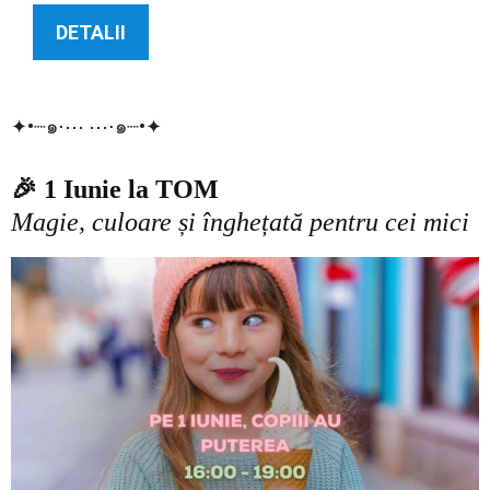
DETALII
✦•┈๑⋅⋯ ⋯⋅๑┈•✦
🎉 1 Iunie la TOM
Magie, culoare și înghețată pentru cei mici