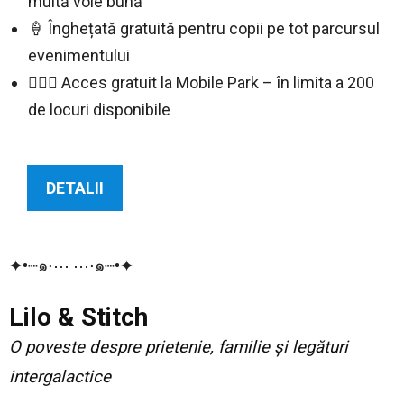
multă voie bună
🍦 Înghețată gratuită pentru copii pe tot parcursul
evenimentului
🤸🏻‍♀️ Acces gratuit la Mobile Park – în limita a 200
de locuri disponibile
DETALII
✦•┈๑⋅⋯ ⋯⋅๑┈•✦
Lilo & Stitch
O poveste despre prietenie, familie și legături
intergalactice