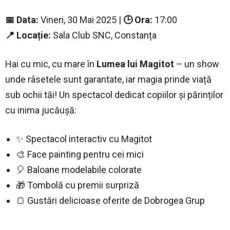
📅 Data:
Vineri, 30 Mai 2025 |
🕒 Ora:
17:00
📍 Locație:
Sala Club SNC, Constanța
Hai cu mic, cu mare în
Lumea lui Magitot
– un show
unde râsetele sunt garantate, iar magia prinde viață
sub ochii tăi! Un spectacol dedicat copiilor și părinților
cu inima jucăușă:
✨ Spectacol interactiv cu Magitot
🎨 Face painting pentru cei mici
🎈 Baloane modelabile colorate
🎁 Tombolă cu premii surpriză
🍞 Gustări delicioase oferite de Dobrogea Grup