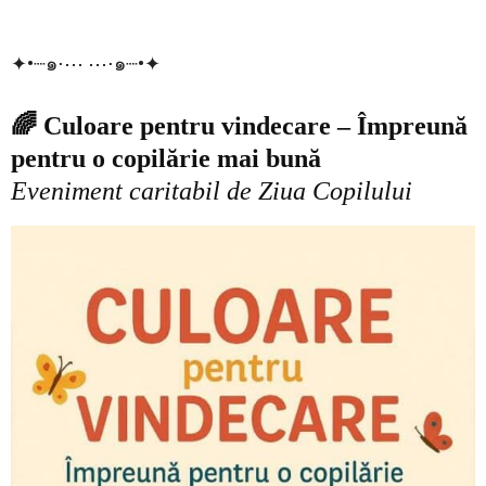
✦•┈๑⋅⋯ ⋯⋅๑┈•✦
🌈 Culoare pentru vindecare – Împreună
pentru o copilărie mai bună
Eveniment caritabil de Ziua Copilului