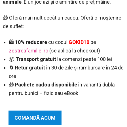
animale
. E un joc azi și o amintire de preț mâine.
🎁 Oferă mai mult decât un cadou. Oferă o moștenire
de suflet:
🛍️
10% reducere
cu codul
GOKID10
pe
zestreafamiliei.ro
(se aplică la checkout)
📦
Transport gratuit
la comenzi peste 100 lei
🔄
Retur gratuit
în 30 de zile și rambursare în 24 de
ore
🎁
Pachete cadou disponibile
în variantă dublă
pentru bunici – fizic sau eBook
COMANDĂ ACUM