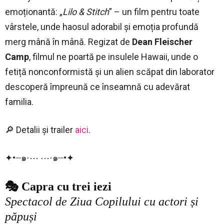
emoționantă: „
Lilo & Stitch
” – un film pentru toate
vârstele, unde haosul adorabil și emoția profundă
merg mână în mână. Regizat de
Dean Fleischer
Camp
, filmul ne poartă pe insulele Hawaii, unde o
fetiță nonconformistă și un alien scăpat din laborator
descoperă împreună ce înseamnă cu adevărat
familia.
🔎 Detalii și trailer
aici
.
✦•┈๑⋅⋯ ⋯⋅๑┈•✦
🎭 Capra cu trei iezi
Spectacol de Ziua Copilului cu actori și
păpuși