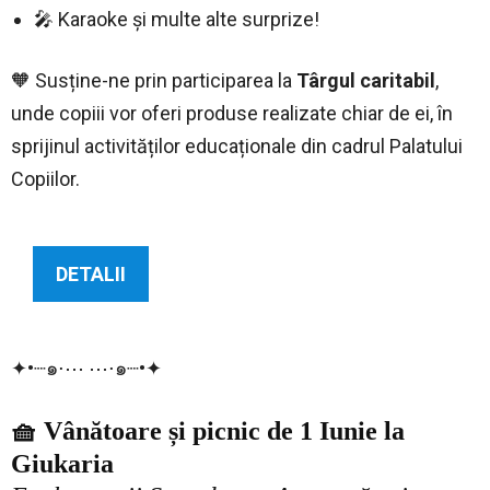
🎤 Karaoke și multe alte surprize!
🧡 Susține-ne prin participarea la
Târgul caritabil
,
unde copiii vor oferi produse realizate chiar de ei, în
sprijinul activităților educaționale din cadrul Palatului
Copiilor.
DETALII
✦•┈๑⋅⋯ ⋯⋅๑┈•✦
🧺 Vânătoare și picnic de 1 Iunie la
Giukaria