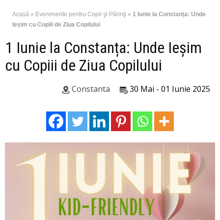
Acasă
»
Evenimente pentru Copii şi Părinţi
»
1 Iunie la Constanța: Unde
Ieșim cu Copiii de Ziua Copilului
1 Iunie la Constanța: Unde Ieșim
cu Copiii de Ziua Copilului
Constanta
30 Mai - 01 Iunie 2025