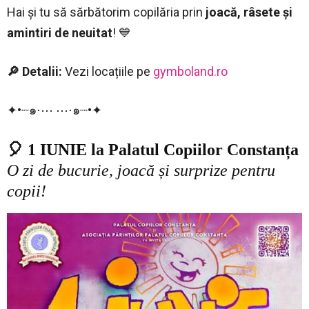
Hai și tu să sărbătorim copilăria prin
joacă, râsete și
amintiri de neuitat
! 💙
🔎 Detalii:
Vezi locațiile pe
gymboland.ro
✦•┈๑⋅⋯ ⋯⋅๑┈•✦
🎈 1 IUNIE la Palatul Copiilor Constanța
O zi de bucurie, joacă și surprize pentru
copii!