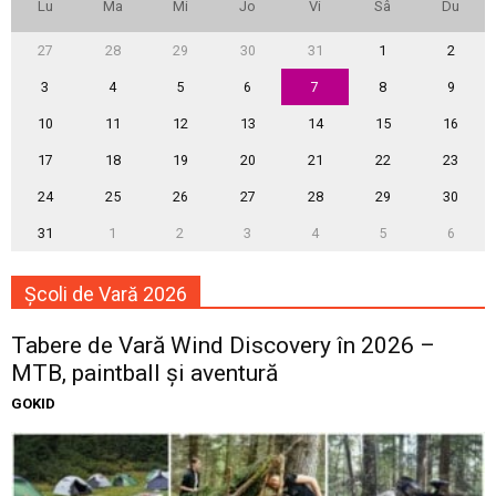
Lu
Ma
Mi
Jo
Vi
Sâ
Du
27
28
29
30
31
1
2
3
4
5
6
7
8
9
10
11
12
13
14
15
16
17
18
19
20
21
22
23
24
25
26
27
28
29
30
31
1
2
3
4
5
6
Școli de Vară 2026
Tabere de Vară Wind Discovery în 2026 –
MTB, paintball și aventură
GOKID