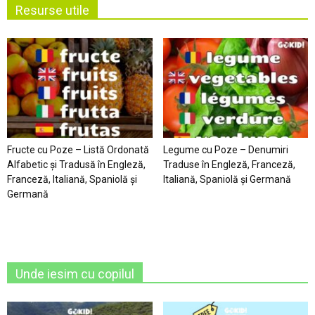
Resurse utile
Fructe cu Poze – Listă Ordonată
Legume cu Poze – Denumiri
Alfabetic şi Tradusă în Engleză,
Traduse în Engleză, Franceză,
Franceză, Italiană, Spaniolă şi
Italiană, Spaniolă şi Germană
Germană
Unde iesim cu copilul