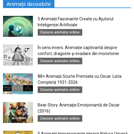
Animații deosebite
5 Animații Fascinante Create cu Ajutorul
Inteligenței Artificiale
Desene animate online
În sens invers. Animație captivantă despre
confort, dragoste și evadare din monotonie
Desene animate online
88+ Animaţii Scurte Premiate cu Oscar. Lista
Completă 1931-2026
Desene animate online
Bear Story. Animaţie Emoţionantă de Oscar
(2016)
Desene animate online
5 Animații Impresionante despre Natura Umană