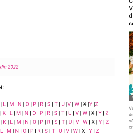
C
V
d
G
 din 2022
N:
|
L
|
M
|
N
|
O
|
P
|
R
|
S
|
T
|
U
|
V
|
W
|
X
|
Y
|
Z
Va
|
K
|
L
|
M
|
N
|
O
|
P
|
R
|
S
|
T
|
U
|
V
|
W
|
X
|
Y
|
Z
de
să
|
K
|
L
|
M
|
N
|
O
|
P
|
R
|
S
|
T
|
U
|
V
|
W
|
X
|
Y
|
Z
cr
|
L
|
M
|
N
|
O
|
P
|
R
|
S
|
T
|
U
|
V
|
W
|
X
|
Y
|
Z