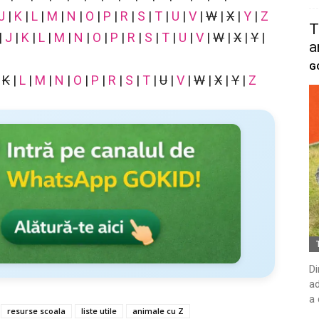
J
|
K
|
L
|
M
|
N
|
O
|
P
|
R
|
S
|
T
|
U
|
V
|
W
|
X
|
Y
|
Z
T
|
J
|
K
|
L
|
M
|
N
|
O
|
P
|
R
|
S
|
T
|
U
|
V
|
W
|
X
|
Y
|
a
G
|
K
|
L
|
M
|
N
|
O
|
P
|
R
|
S
|
T
|
U
|
V
|
W
|
X
|
Y
|
Z
Di
ad
a 
resurse scoala
liste utile
animale cu Z