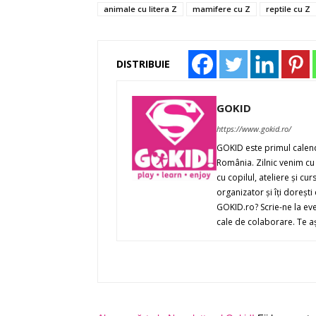
animale cu litera Z
mamifere cu Z
reptile cu Z
DISTRIBUIE
GOKID
https://www.gokid.ro/
GOKID este primul calenda
România. Zilnic venim cu 
cu copilul, ateliere şi cur
organizator şi îţi doreşt
GOKID.ro? Scrie-ne la ev
cale de colaborare. Te a