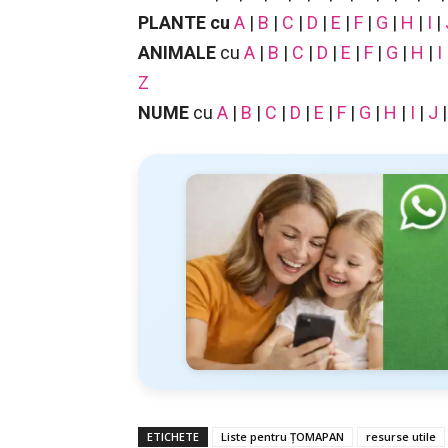
PLANTE
cu
A
|
B
|
C
|
D
|
E
|
F
|
G
|
H
|
I
|
ANIMALE
cu
A
|
B
|
C
|
D
|
E
|
F
|
G
|
H
|
I
Z
NUME
cu
A
|
B
|
C
|
D
|
E
|
F
|
G
|
H
|
I
|
J
ETICHETE
Liste pentru ȚOMAPAN
resurse utile