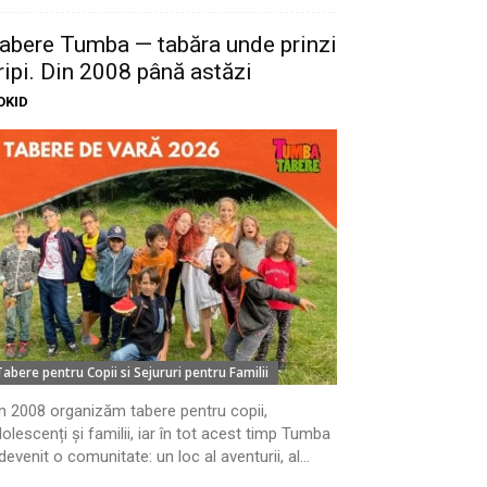
abere Tumba — tabăra unde prinzi
ripi. Din 2008 până astăzi
OKID
Tabere pentru Copii si Sejururi pentru Familii
n 2008 organizăm tabere pentru copii,
olescenți și familii, iar în tot acest timp Tumba
devenit o comunitate: un loc al aventurii, al...