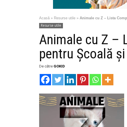
Acasă
»
Resurse utile
»
Animale cu Z – Lista Com
Resurse utile
Animale cu Z – 
pentru Școală 
De către
GOKID