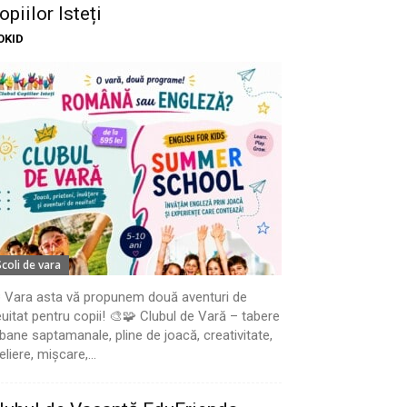
opiilor Isteți
OKID
Scoli de vara
 Vara asta vă propunem două aventuri de
uitat pentru copii! 🎨🧩 Clubul de Vară – tabere
bane saptamanale, pline de joacă, creativitate,
eliere, mișcare,...