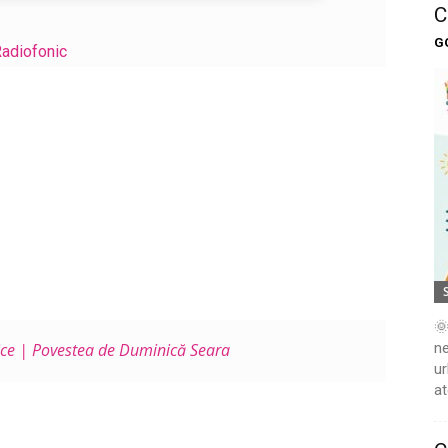
C
G
adiofonic
🌞
tice | Povestea de Duminică Seara
ne
ur
at