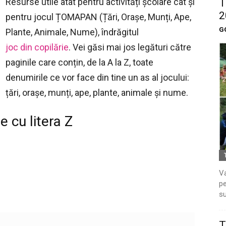
Resurse utile atât pentru activități școlare cât și
T
2
pentru jocul ȚOMAPAN (Țări, Orașe, Munți, Ape,
G
Plante, Animale, Nume), îndrăgitul
joc din copilărie
. Vei găsi mai jos legături către
paginile care conțin, de la A la Z, toate
denumirile ce vor face din tine un as al jocului:
țări, orașe, munți, ape, plante, animale și nume.
 cu litera Z
Va
pe
su
T