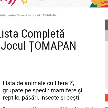
pletă pentru Școală și Jocul ȚOMAPAN
Lista Completă
și Jocul ȚOMAPAN
Lista de animale cu litera Z,
grupate pe specii: mamifere și
reptile, păsări, insecte și pești.