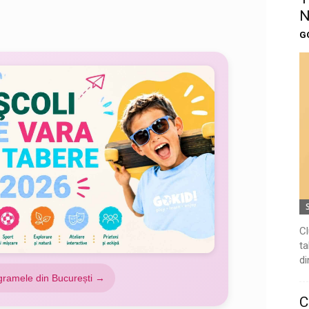
N
G
Cl
ta
di
gramele din București →
C