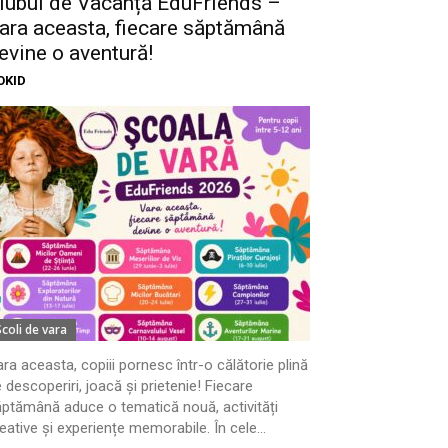
lubul de Vacanță EduFriends –
ara aceasta, fiecare săptămână
evine o aventură!
OKID
Scoli de vara
ra aceasta, copiii pornesc într-o călătorie plină
 descoperiri, joacă și prietenie! Fiecare
ptămână aduce o tematică nouă, activități
eative și experiențe memorabile. În cele...