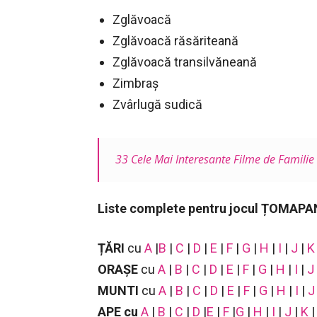
Zglăvoacă
Zglăvoacă răsăriteană
Zglăvoacă transilvăneană
Zimbraş
Zvârlugă sudică
33 Cele Mai Interesante Filme de Familie
Liste complete pentru jocul ȚOMAPA
ȚĂRI
cu
A
|
B
|
C
|
D
|
E
|
F
|
G
|
H
|
I
|
J
|
K
ORAȘE
cu
A
|
B
|
C
|
D
|
E
|
F
|
G
|
H
|
I
|
J
MUNTI
cu
A
|
B
|
C
|
D
|
E
|
F
|
G
|
H
|
I
|
J
APE
cu
A
|
B
|
C
|
D
|
E
|
F
|
G
|
H
|
I
|
J
|
K