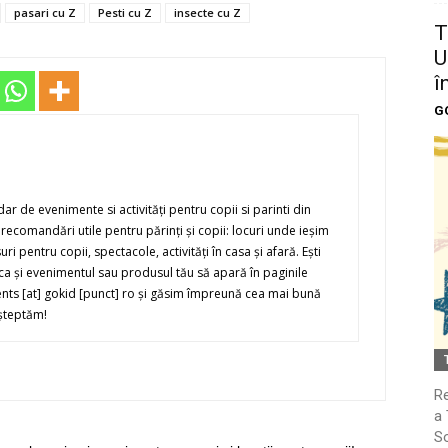
pasari cu Z
Pesti cu Z
insecte cu Z
T
U
î
G
r de evenimente si activităţi pentru copii si parinti din
recomandări utile pentru părinţi şi copii: locuri unde ieşim
suri pentru copii, spectacole, activităţi în casa şi afară. Eşti
i ca şi evenimentul sau produsul tău să apară în paginile
ents [at] gokid [punct] ro şi găsim împreună cea mai bună
şteptăm!
Re
a 
So