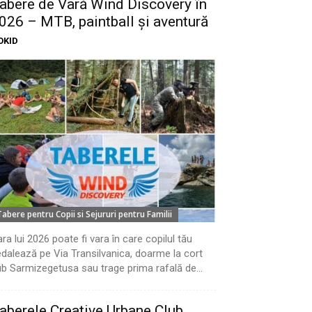
abere de Vară Wind Discovery în
026 – MTB, paintball și aventură
OKID
Tabere pentru Copii si Sejururi pentru Familii
ra lui 2026 poate fi vara în care copilul tău
dalează pe Via Transilvanica, doarme la cort
b Sarmizegetusa sau trage prima rafală de...
aberele Creative Urbane Club