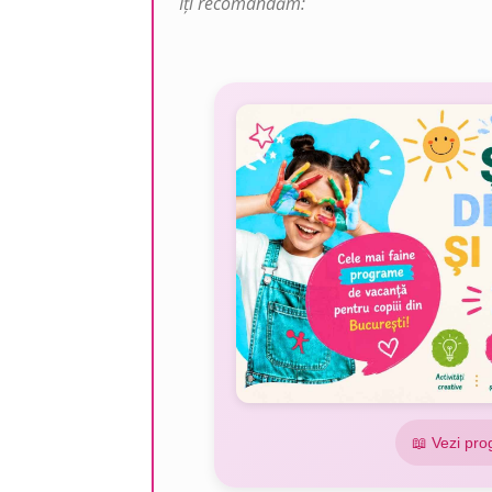
Îți recomandăm:
📖 Vezi pro