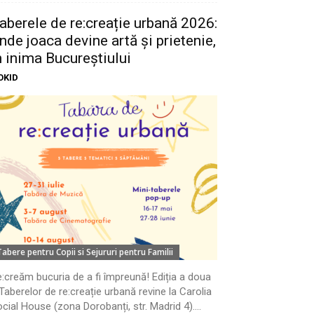
aberele de re:creație urbană 2026:
nde joaca devine artă și prietenie,
n inima Bucureștiului
OKID
Tabere pentru Copii si Sejururi pentru Familii
:creăm bucuria de a fi împreună! Ediția a doua
Taberelor de re:creație urbană revine la Carolia
cial House (zona Dorobanți, str. Madrid 4)....