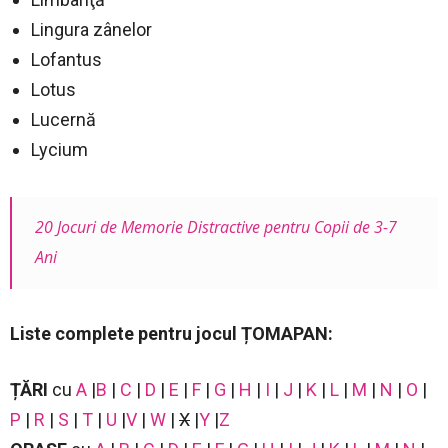
Lingura zânelor
Lofantus
Lotus
Lucernă
Lycium
20 Jocuri de Memorie Distractive pentru Copii de 3-7
Ani
Liste complete pentru jocul ȚOMAPAN:
ȚĂRI
cu
A
|
B
|
C
|
D
|
E
|
F
|
G
|
H
|
I
|
J
|
K
|
L
|
M
|
N
|
O
|
P
|
R
|
S
|
T
|
U
|
V
|
W
|
X
|
Y
|
Z