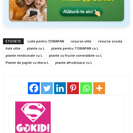
ETICHETE
Liste pentru ȚOMAPAN
resurse utile
resurse scoala
liste utile
plante cu L
plante pentru TOMAPAN cu L
plante medicinale cu L
plante cu fructe comestibile cu L
Plante de pajisti cu litera L
plante afrodiziace cu L