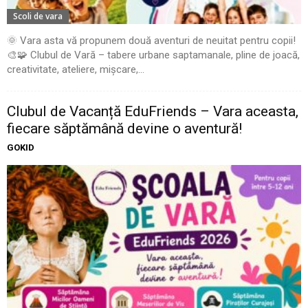
Scoli de vara
🌞 Vara asta vă propunem două aventuri de neuitat pentru copii!
🎨🧩 Clubul de Vară – tabere urbane saptamanale, pline de joacă,
creativitate, ateliere, mișcare,...
Clubul de Vacanță EduFriends – Vara aceasta,
fiecare săptămână devine o aventură!
GOKID