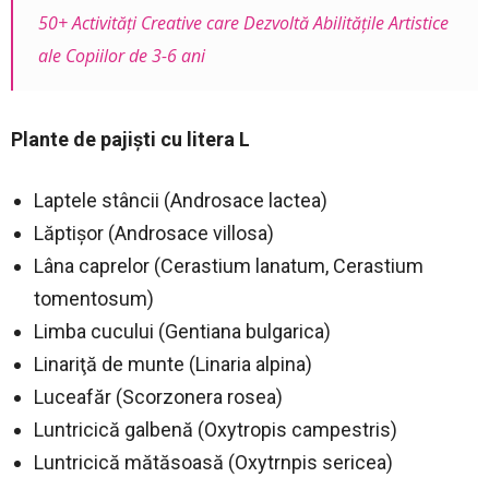
50+ Activități Creative care Dezvoltă Abilitățile Artistice
ale Copiilor de 3-6 ani
Plante de pajişti cu litera L
Laptele stâncii (Androsace lactea)
Lăptişor (Androsace villosa)
Lâna caprelor (Cerastium lanatum, Cerastium
tomentosum)
Limba cucului (Gentiana bulgarica)
Linariţă de munte (Linaria alpina)
Luceafăr (Scorzonera rosea)
Luntricică galbenă (Oxytropis campestris)
Luntricică mătăsoasă (Oxytrnpis sericea)