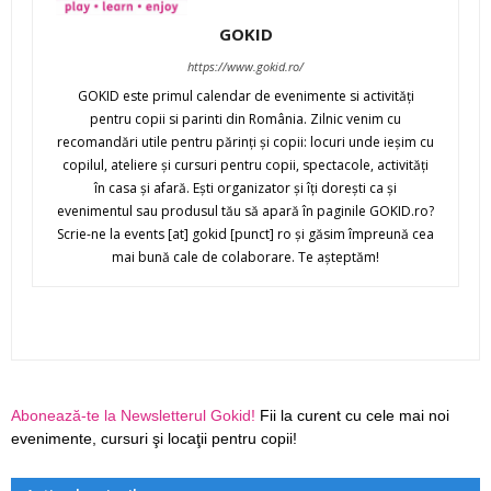
GOKID
https://www.gokid.ro/
GOKID este primul calendar de evenimente si activităţi
pentru copii si parinti din România. Zilnic venim cu
recomandări utile pentru părinţi şi copii: locuri unde ieşim cu
copilul, ateliere şi cursuri pentru copii, spectacole, activităţi
în casa şi afară. Eşti organizator şi îţi doreşti ca şi
evenimentul sau produsul tău să apară în paginile GOKID.ro?
Scrie-ne la events [at] gokid [punct] ro şi găsim împreună cea
mai bună cale de colaborare. Te aşteptăm!
Abonează-te la Newsletterul Gokid!
Fii la curent cu cele mai noi
evenimente, cursuri şi locaţii pentru copii!