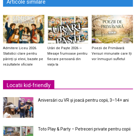
Articole similare
Admitere Liceu 2026.
Urări de Paște 2026 —
Poezii de Primăvară:
Statistici clare pentru
Mesaje frumoase pentru
Versuri minunate care îți
părinți și elevi, bazate pe
fiecare persoană din
vor înmuguri sufletul
rezultatele oficiale
viața ta
Locatii kid-friendly
Aniversări cu VR și joacă pentru copii, 3–14+ ani
Toto Play & Party – Petreceri private pentru copii