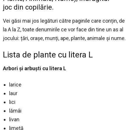
joc din copilărie
.
Vei găsi mai jos legături către paginile care conțin, de
la A la Z, toate denumirile ce vor face din tine un as al
jocului: țări, orașe, munți, ape, plante, animale și nume.
Lista de plante cu litera L
Arbori și arbuști cu litera L
larice
laur
lici
lămâi
livan
limetă