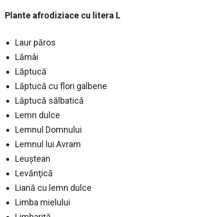
Plante afrodiziace cu litera L
Laur păros
Lămâi
Lăptucă
Lăptucă cu flori galbene
Lăptucă sălbatică
Lemn dulce
Lemnul Domnului
Lemnul lui Avram
Leuştean
Levănţică
Liană cu lemn dulce
Limba mielului
Limbariţă