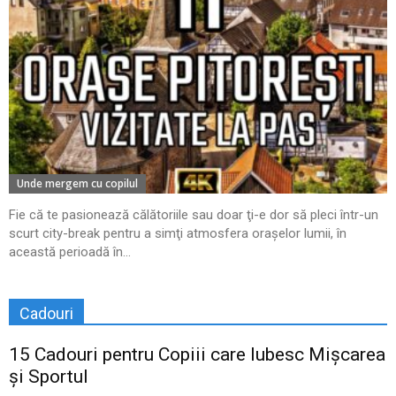
Unde mergem cu copilul
Fie că te pasionează călătoriile sau doar ţi-e dor să pleci într-un
scurt city-break pentru a simţi atmosfera oraşelor lumii, în
această perioadă în...
Cadouri
15 Cadouri pentru Copiii care Iubesc Mișcarea
și Sportul