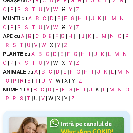
ORAȘE
cu
A
|
B
|
C
|
D
|
E
|
F
|
G
|
H
|
I
|
J
|
K
|
L
|
M
|
N
|
O
|
P
|
R
|
S
|
T
|
U
|
V
|
W
|
X
|
Y
|
Z
MUNTI
cu
A
|
B
|
C
|
D
|
E
|
F
|
G
|
H
|
I
|
J
|
K
|
L
|
M
|
N
|
O
|
P
|
R
|
S
|
T
|
U
|
V
|
W
|
X
|
Y
|
Z
APE
cu
A
|
B
|
C
|
D
|
E
|
F
|
G
|
H
|
I
|
J
|
K
|
L
|
M
|
N
|
O
|
P
|
R
|
S
|
T
|
U
|
V
|
W
|
X
|
Y
|
Z
PLANTE
cu
A
|
B
|
C
|
D
|
E
|
F
|
G
|
H
|
I
|
J
|
K
|
L
|
M
|
N
|
O
|
P
|
R
|
S
|
T
|
U
|
V
|
W
|
X
|
Y
|
Z
ANIMALE
cu
A
|
B
|
C
|
D
|
E
|
F
|
G
|
H
|
I
|
J
|
K
|
L
|
M
|
N
|
O
|
P
|
R
|
S
|
T
|
U
|
V
|
W
|
X
|
Y
|
Z
NUME
cu
A
|
B
|
C
|
D
|
E
|
F
|
G
|
H
|
I
|
J
|
K
|
L
|
M
|
N
|
O
|
P
|
R
|
S
|
T
|
U
|
V
|
W
|
X
|
Y
|
Z