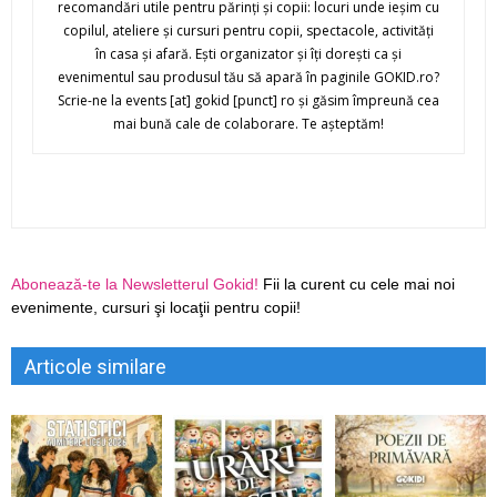
recomandări utile pentru părinţi şi copii: locuri unde ieşim cu
copilul, ateliere şi cursuri pentru copii, spectacole, activităţi
în casa şi afară. Eşti organizator şi îţi doreşti ca şi
evenimentul sau produsul tău să apară în paginile GOKID.ro?
Scrie-ne la events [at] gokid [punct] ro şi găsim împreună cea
mai bună cale de colaborare. Te aşteptăm!
Abonează-te la Newsletterul Gokid!
Fii la curent cu cele mai noi
evenimente, cursuri şi locaţii pentru copii!
Articole similare