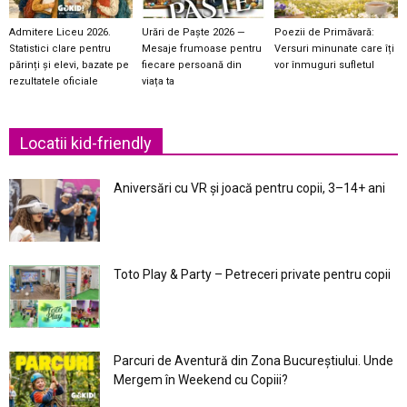
Admitere Liceu 2026.
Urări de Paște 2026 —
Poezii de Primăvară:
Statistici clare pentru
Mesaje frumoase pentru
Versuri minunate care îți
părinți și elevi, bazate pe
fiecare persoană din
vor înmuguri sufletul
rezultatele oficiale
viața ta
Locatii kid-friendly
Aniversări cu VR și joacă pentru copii, 3–14+ ani
Toto Play & Party – Petreceri private pentru copii
Parcuri de Aventură din Zona Bucureştiului. Unde
Mergem în Weekend cu Copiii?