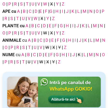
O
|
P
|
R
|
S
|
T
|
U
|
V
|
W
|
X
|
Y
|
Z
APE
cu
A
|
B
|
C
|
D
|
E
|
F
|
G
|
H
|
I
|
J
|
K
|
L
|
M
|
N
|
O
|
P
|
R
|
S
|
T
|
U
|
V
|
W
|
X
|
Y
|
Z
PLANTE
cu
A
|
B
|
C
|
D
|
E
|
F
|
G
|
H
|
I
|
J
|
K
|
L
|
M
|
N
|
O
|
P
|
R
|
S
|
T
|
U
|
V
|
W
|
X
|
Y
|
Z
ANIMALE
cu
A
|
B
|
C
|
D
|
E
|
F
|
G
|
H
|
I
|
J
|
K
|
L
|
M
|
N
|
O
|
P
|
R
|
S
|
T
|
U
|
V
|
W
|
X
|
Y
|
Z
NUME
cu
A
|
B
|
C
|
D
|
E
|
F
|
G
|
H
|
I
|
J
|
K
|
L
|
M
|
N
|
O
|
P
|
R
|
S
|
T
|
U
|
V
|
W
|
X
|
Y
|
Z