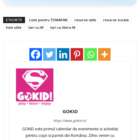
ETICHETE
Liste pentru ȚOMAPAN
resurse utile
resurse scoala
liste utile
tari cu M
tari cu litera M
GOKID
https://www.gokid.ro/
GOKID este primul calendar de evenimente si activităţi
pentru copii si parinti din România. Zilnic venim cu