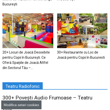
București
20+ Locuri de Joacă Deosebite
30+ Restaurante cu Loc de
pentru Copii în Bucureşti. Ce
Joacă pentru Copii în Bucuresti
Oferă Spaţiile de Joacă Altfel
din Sectorul Tău –...
Teatru Radiofonic
300+ Povești Audio Frumoase – Teatru
Radiofonic
Modifica setari cookies