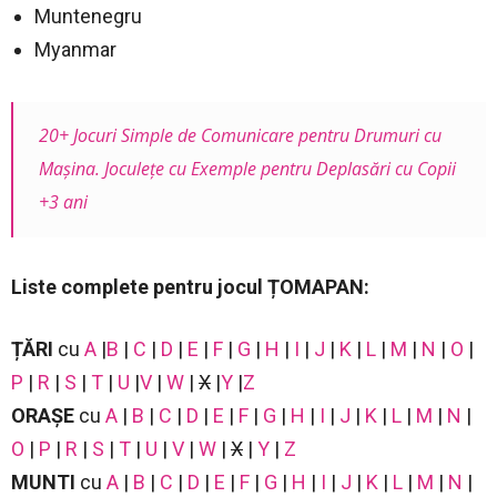
Muntenegru
Myanmar
20+ Jocuri Simple de Comunicare pentru Drumuri cu
Mașina. Joculețe cu Exemple pentru Deplasări cu Copii
+3 ani
Liste complete pentru jocul ȚOMAPAN:
ȚĂRI
cu
A
|
B
|
C
|
D
|
E
|
F
|
G
|
H
|
I
|
J
|
K
|
L
|
M
|
N
|
O
|
P
|
R
|
S
|
T
|
U
|
V
|
W
|
X
|
Y
|
Z
ORAȘE
cu
A
|
B
|
C
|
D
|
E
|
F
|
G
|
H
|
I
|
J
|
K
|
L
|
M
|
N
|
O
|
P
|
R
|
S
|
T
|
U
|
V
|
W
|
X
|
Y
|
Z
MUNTI
cu
A
|
B
|
C
|
D
|
E
|
F
|
G
|
H
|
I
|
J
|
K
|
L
|
M
|
N
|