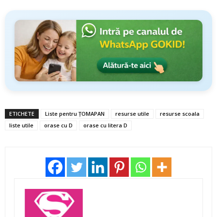
ETICHETE
Liste pentru ȚOMAPAN
resurse utile
resurse scoala
liste utile
orase cu D
orase cu litera D