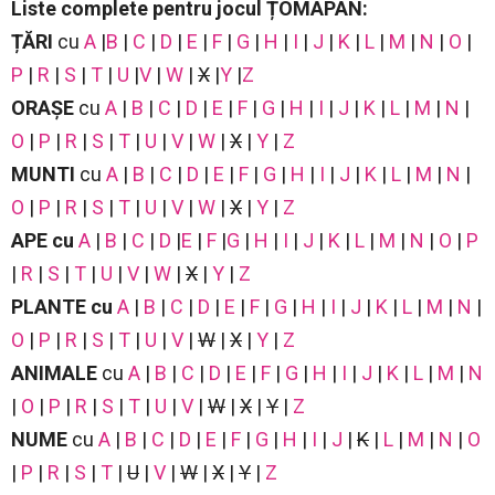
Liste complete pentru jocul ȚOMAPAN:
ȚĂRI
cu
A
|
B
|
C
|
D
|
E
|
F
|
G
|
H
|
I
|
J
|
K
|
L
|
M
|
N
|
O
|
P
|
R
|
S
|
T
|
U
|
V
|
W
|
X
|
Y
|
Z
ORAȘE
cu
A
|
B
|
C
|
D
|
E
|
F
|
G
|
H
|
I
|
J
|
K
|
L
|
M
|
N
|
O
|
P
|
R
|
S
|
T
|
U
|
V
|
W
|
X
|
Y
|
Z
MUNTI
cu
A
|
B
|
C
|
D
|
E
|
F
|
G
|
H
|
I
|
J
|
K
|
L
|
M
|
N
|
O
|
P
|
R
|
S
|
T
|
U
|
V
|
W
|
X
|
Y
|
Z
APE
cu
A
|
B
|
C
|
D
|
E
|
F
|
G
|
H
|
I
|
J
|
K
|
L
|
M
|
N
|
O
|
P
|
R
|
S
|
T
|
U
|
V
|
W
|
X
|
Y
|
Z
PLANTE
cu
A
|
B
|
C
|
D
|
E
|
F
|
G
|
H
|
I
|
J
|
K
|
L
|
M
|
N
|
O
|
P
|
R
|
S
|
T
|
U
|
V
|
W
|
X
|
Y
|
Z
ANIMALE
cu
A
|
B
|
C
|
D
|
E
|
F
|
G
|
H
|
I
|
J
|
K
|
L
|
M
|
N
|
O
|
P
|
R
|
S
|
T
|
U
|
V
|
W
|
X
|
Y
|
Z
NUME
cu
A
|
B
|
C
|
D
|
E
|
F
|
G
|
H
|
I
|
J
|
K
|
L
|
M
|
N
|
O
|
P
|
R
|
S
|
T
|
U
|
V
|
W
|
X
|
Y
|
Z