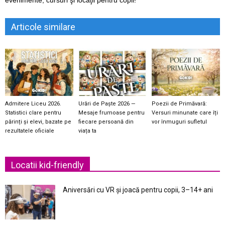
evenimente, cursuri şi locaţii pentru copii!
Articole similare
Admitere Liceu 2026.
Urări de Paște 2026 —
Poezii de Primăvară:
Statistici clare pentru
Mesaje frumoase pentru
Versuri minunate care îți
părinți și elevi, bazate pe
fiecare persoană din
vor înmuguri sufletul
rezultatele oficiale
viața ta
Locatii kid-friendly
Aniversări cu VR și joacă pentru copii, 3–14+ ani