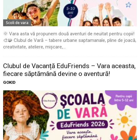
Scoli de vara
🌞 Vara asta vă propunem două aventuri de neuitat pentru copii!
🎨🧩 Clubul de Vară – tabere urbane saptamanale, pline de joacă,
creativitate, ateliere, mișcare,...
Clubul de Vacanță EduFriends – Vara aceasta,
fiecare săptămână devine o aventură!
GOKID