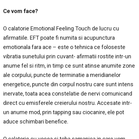
Ce vom face?
O calatorie Emotional Feeling Touch de lucru cu
afirmatiile. EFT poate fi numita si acupunctura
emotionala fara ace – este o tehnica ce foloseste
vibratia sunetului prin cuvant- afirmatii rostite intr-un
anume fel si ritm, in timp ce sunt atinse anumite zone
ale corpului, puncte de terminatie a meridianelor
energetice, puncte din corpul nostru care sunt intens
inervate, toata acea constelatie de nervi comunicand
direct cu emisferele creierului nostru. Accesate intr-
un anume mod, prin tapping sau ciocanire, ele pot
aduce schimbari benefice.
O calatorie cu vocea si toba samanica in care vom