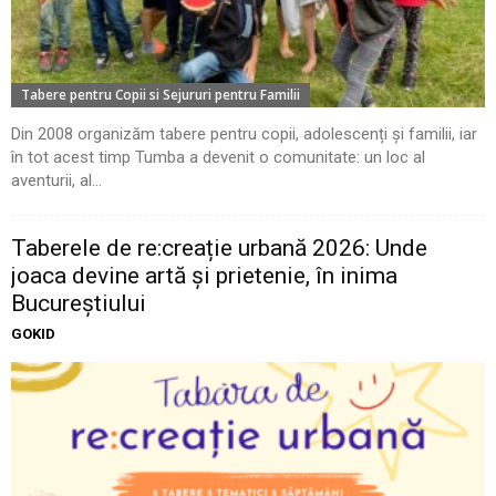
Tabere pentru Copii si Sejururi pentru Familii
Din 2008 organizăm tabere pentru copii, adolescenți și familii, iar
în tot acest timp Tumba a devenit o comunitate: un loc al
aventurii, al...
Taberele de re:creație urbană 2026: Unde
joaca devine artă și prietenie, în inima
Bucureștiului
GOKID