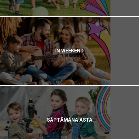
ÎN WEEKEND
SĂPTĂMÂNA ASTA