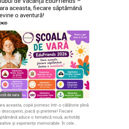
lubul de Vacanță EduFriends –
ara aceasta, fiecare săptămână
evine o aventură!
OKID
Scoli de vara
ra aceasta, copiii pornesc într-o călătorie plină
 descoperiri, joacă și prietenie! Fiecare
ptămână aduce o tematică nouă, activități
eative și experiențe memorabile. În cele...