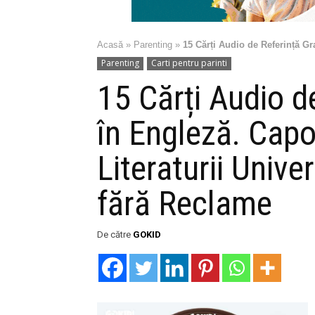
Acasă
»
Parenting
»
15 Cărți Audio de Referință Gr
Parenting
Carti pentru parinti
15 Cărți Audio d
în Engleză. Cap
Literaturii Univer
fără Reclame
De către
GOKID