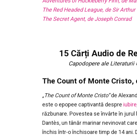
Adventures of Huckleberry Finn, de Ma
The Red Headed League, de Sir Arthur
The Secret Agent, de Joseph Conrad
15 Cărți Audio de Re
Capodopere ale Literaturii 
The Count of Monte Cristo,
„The Count of Monte Cristo”
de Alexan
este o epopee captivantă despre
iubire
răzbunare. Povestea se învârte în jurul
Dantès, un tânăr marinar nevinovat care
închis într-o închisoare timp de 14 ani