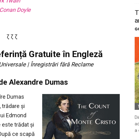
rk Twain
 Conan Doyle
T
a
G
ζ ζ ζ
ferință Gratuite în Engleză
Universale | Înregistrări fără Reclame
 de Alexandre Dumas
dre Dumas
, trădare și
 lui Edmond
Di
ad
 este trădat și
a 
. După ce scapă