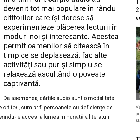
T
devenit tot mai populare în rândul
2
cititorilor care își doresc să
G
experimenteze plăcerea lecturii în
moduri noi și interesante. Acestea
permit oamenilor să citească în
timp ce se deplasează, fac alte
activități sau pur și simplu se
relaxează ascultând o poveste
captivantă.
De asemenea, cărțile audio sunt o modalitate
 cititori, cum ar fi persoanele cu deficiențe de
Va
pe
erindu-le acces la lumea minunată a literaturii
su
T