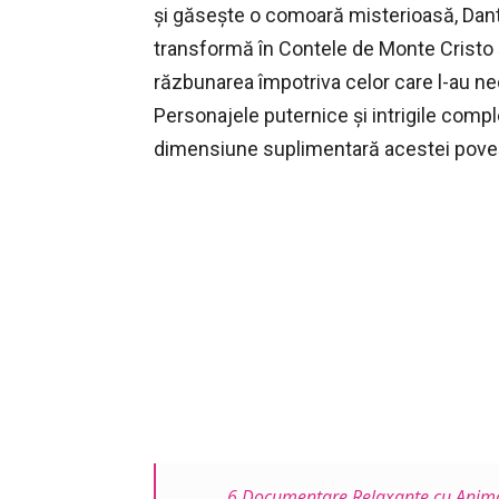
și găsește o comoară misterioasă, Dan
transformă în Contele de Monte Cristo și
răzbunarea împotriva celor care l-au ne
Personajele puternice și intrigile comp
dimensiune suplimentară acestei poveșt
6 Documentare Relaxante cu Animal