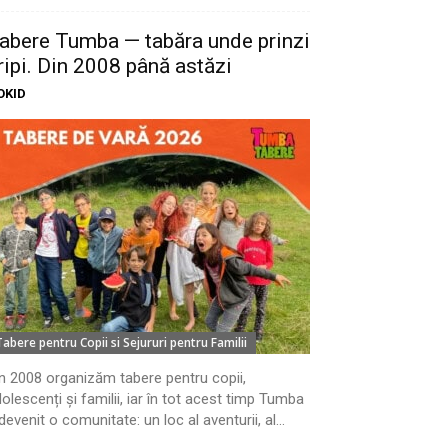
abere Tumba — tabăra unde prinzi
ripi. Din 2008 până astăzi
OKID
Tabere pentru Copii si Sejururi pentru Familii
n 2008 organizăm tabere pentru copii,
olescenți și familii, iar în tot acest timp Tumba
devenit o comunitate: un loc al aventurii, al...