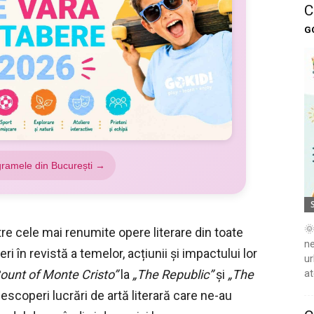
C
G
gramele din București →
🌞
tre cele mai renumite opere literare din toate
ne
i în revistă a temelor, acțiunii și impactului lor
ur
at
ount of Monte Cristo”
la
„The Republic”
și
„The
escoperi lucrări de artă literară care ne-au