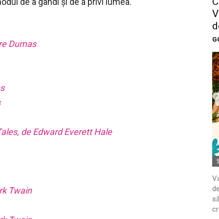
C
dul de a gândi și de a privi lumea.
V
d
G
dre Dumas
ns
s
ales, de Edward Everett Hale
Va
de
rk Twain
să
cr