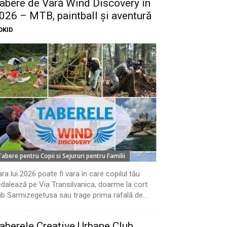
abere de Vară Wind Discovery în
026 – MTB, paintball și aventură
OKID
Tabere pentru Copii si Sejururi pentru Familii
ra lui 2026 poate fi vara în care copilul tău
dalează pe Via Transilvanica, doarme la cort
b Sarmizegetusa sau trage prima rafală de...
aberele Creative Urbane Club