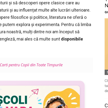
turii și să descoperi opere clasice care au
N
rii și au influențat multe alte lucrări ulterioare.
G
ere filosofice și politice, literatura ne oferă o
e putem explora și experimenta. Pentru că limba
ra noastră, mulți dintre noi am început să
 engleză, mai ales că multe sunt
disponibile
arti pentru Copii din Toate Timpurile
Cl
ta
di
C