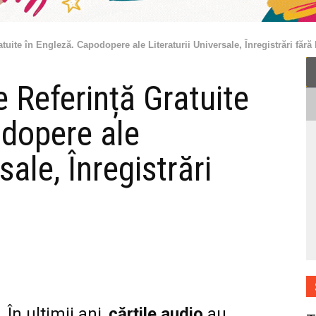
atuite în Engleză. Capodopere ale Literaturii Universale, Înregistrări făr
e Referință Gratuite
odopere ale
sale, Înregistrări
În ultimii ani,
cărțile audio
au