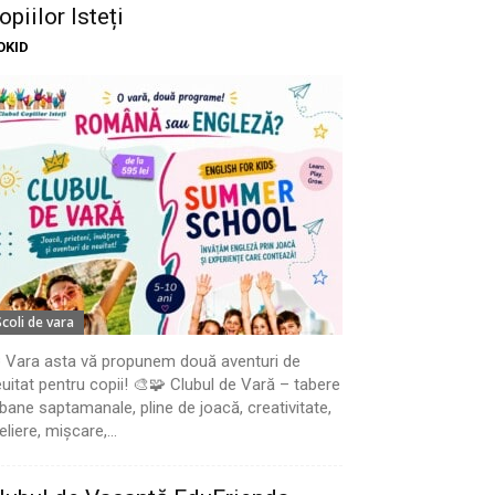
opiilor Isteți
OKID
Scoli de vara
 Vara asta vă propunem două aventuri de
uitat pentru copii! 🎨🧩 Clubul de Vară – tabere
bane saptamanale, pline de joacă, creativitate,
eliere, mișcare,...