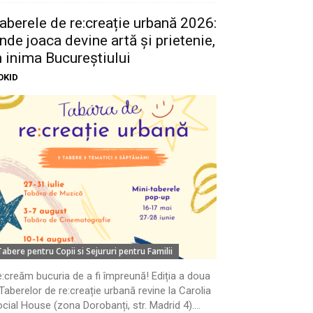
aberele de re:creație urbană 2026:
nde joaca devine artă și prietenie,
n inima Bucureștiului
OKID
Tabere pentru Copii si Sejururi pentru Familii
:creăm bucuria de a fi împreună! Ediția a doua
Taberelor de re:creație urbană revine la Carolia
cial House (zona Dorobanți, str. Madrid 4)....