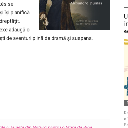
tès se
T
 își planifică
U
dreptățit.
î
lexe adaugă o
G
i de aventuri plină de dramă și suspans.
Re
a 
So
e și Sunete din Natură pentru o Stare de Bine