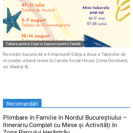
Tabere pentru Copii si Sejururi pentru Familii
Re:creăm bucuria de a fi împreună! Ediția a doua a Taberelor de
re:creație urbană revine la Carolia Social House (zona Dorobanți,
str. Madrid 4)....
Recomandări
Plimbare în Familie în Nordul Bucureștiului –
Itinerariu Complet cu Mese și Activități în
Zona Parcului Herăstrău