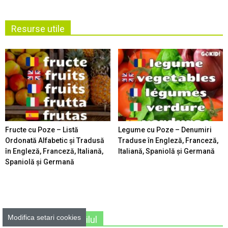
Resurse utile
Fructe cu Poze – Listă
Legume cu Poze – Denumiri
Ordonată Alfabetic şi Tradusă
Traduse în Engleză, Franceză,
în Engleză, Franceză, Italiană,
Italiană, Spaniolă şi Germană
Spaniolă şi Germană
Modifica setari cookies
Unde iesim cu copilul