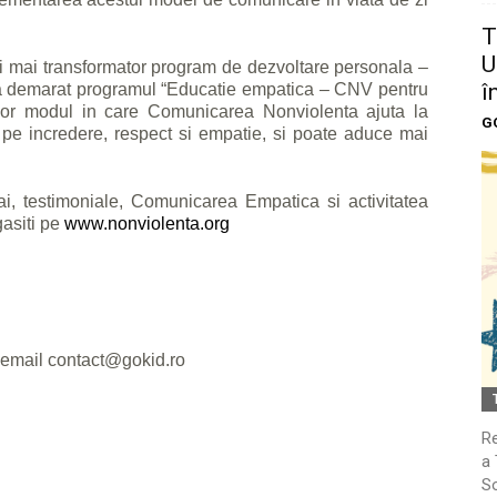
T
U
ui mai transformator program de dezvoltare personala –
î
, a demarat programul “Educatie empatica – CNV pentru
ntilor modul in care Comunicarea Nonviolenta ajuta la
G
e pe incredere, respect si empatie, si poate aduce mai
ai, testimoniale, Comunicarea Empatica si activitatea
asiti pe
www.nonviolenta.org
e email
contact@gokid.ro
Re
a 
So