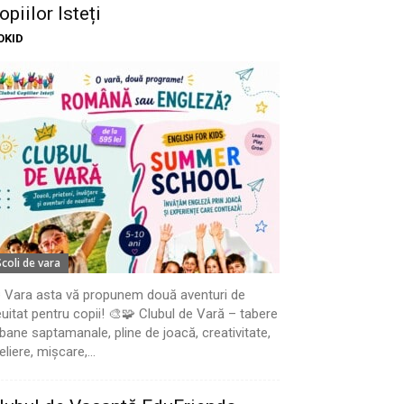
opiilor Isteți
OKID
Scoli de vara
 Vara asta vă propunem două aventuri de
uitat pentru copii! 🎨🧩 Clubul de Vară – tabere
bane saptamanale, pline de joacă, creativitate,
eliere, mișcare,...