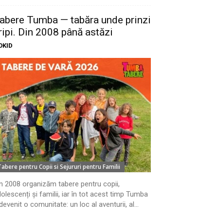
abere Tumba — tabăra unde prinzi
ripi. Din 2008 până astăzi
OKID
Tabere pentru Copii si Sejururi pentru Familii
n 2008 organizăm tabere pentru copii,
olescenți și familii, iar în tot acest timp Tumba
devenit o comunitate: un loc al aventurii, al...