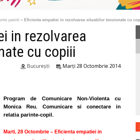
nte parinti
»
Eficienta empatiei in rezolvarea situatiilor tensionate cu cop
ei in rezolvarea
onate cu copiii
București
Marți 28 Octombrie 2014
Program de Comunicare Non-Violenta cu
Monica Reu. Comunicare si conectare in
relatia parinte-copil.
Marti,
28 Octombrie – Eficienta empatiei in