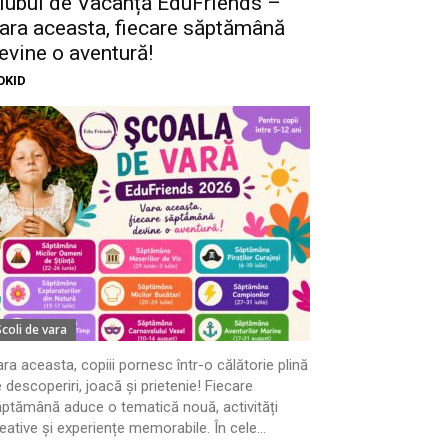
lubul de Vacanță EduFriends –
ara aceasta, fiecare săptămână
evine o aventură!
OKID
Scoli de vara
ra aceasta, copiii pornesc într-o călătorie plină
 descoperiri, joacă și prietenie! Fiecare
ptămână aduce o tematică nouă, activități
eative și experiențe memorabile. În cele...