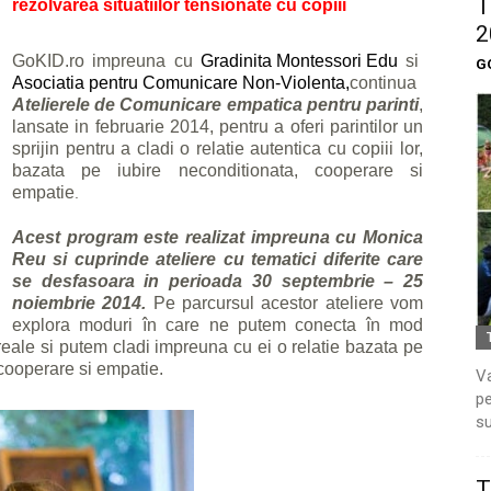
T
rezolvarea situatiilor tensionate cu copiii
2
GoKID.ro impreuna cu
Gradinita Montessori Edu
si
G
Asociatia pentru Comunicare Non-Violenta,
continua
Atelierele de Comunicare empatica pentru parinti
,
lansate in februarie 2014, pentru a oferi parintilor un
sprijin pentru a cladi o relatie autentica cu copiii lor,
bazata pe iubire neconditionata, cooperare si
empatie
.
Acest program este realizat impreuna cu Monica
Reu si cuprinde ateliere cu tematici diferite care
se desfasoara in perioada 30 septembrie – 25
noiembrie 2014.
Pe parcursul acestor ateliere vom
explora moduri în care ne putem conecta în mod
 reale si putem cladi impreuna cu ei o relatie bazata pe
 cooperare si empatie.
Va
pe
su
T