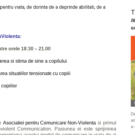
tru viata, de dorinta de a deprinde abilitati, de a
T
a
G
Violenta:
între orele 18:30 – 21.00
ea si stima de sine a copilului
ea situatiilor tensionate cu copiii
copiilor
Di
ad
le
Asociatiei pentru Comunicare Non-Violenta
si primul
a 
nviolent Communication. Pasiunea ei este sprijinirea
implementarea acestui model de comunicare in viata de zi