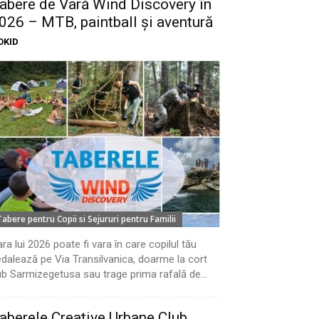
abere de Vară Wind Discovery în
026 – MTB, paintball și aventură
OKID
Tabere pentru Copii si Sejururi pentru Familii
ra lui 2026 poate fi vara în care copilul tău
dalează pe Via Transilvanica, doarme la cort
b Sarmizegetusa sau trage prima rafală de...
aberele Creative Urbane Club