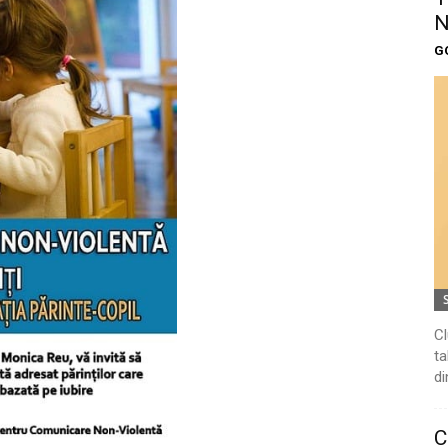
N
G
Cl
ta
di
C