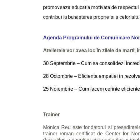
promoveaza educatia motivata de respectul pen
contribui la bunastarea proprie si a celorlalti.
Agenda Programului de Comunicare Non
Atelierele vor avea loc în zilele de marti, 
30 Septembrie – Cum sa consolidezi increder
28 Octombrie – Eficienta empatiei in rezolvar
25 Noiembrie – Cum facem cerinte eficiente 
Trainer
Monica Reu este fondatorul si presedinte
trainer roman certificat de Center for No
dascalilor, a parintilor si a cuplurilor in 