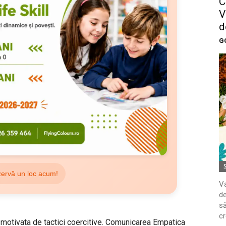
C
V
d
G
ervă un loc acum!
Va
de
să
cr
i motivata de tactici coercitive. Comunicarea Empatica