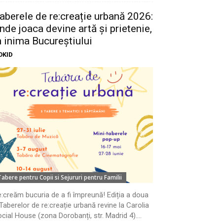
aberele de re:creație urbană 2026:
nde joaca devine artă și prietenie,
n inima Bucureștiului
OKID
Tabere pentru Copii si Sejururi pentru Familii
:creăm bucuria de a fi împreună! Ediția a doua
Taberelor de re:creație urbană revine la Carolia
cial House (zona Dorobanți, str. Madrid 4)....