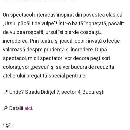
Un spectacol interactiv inspirat din povestea clasică
„Ursul păcălit de vulpe”! Într-o baltă înghețată, păcălit
de vulpea roșcată, ursul își pierde coada și…
încrederea. Prin teatru și joacă, copiii învață o lecție
valoroasă despre prudență și încredere. După
spectacol, micii spectatori vor decora peștișori
colorați, vor „pescui” și se vor bucura de recuzita
atelierului pregătită special pentru ei.
📍 Unde? Strada Didițel 7, sector 4, București
🔎 Detalii
aici
.
‹ ℘ ›