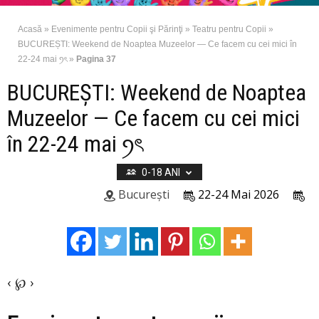
Acasă
»
Evenimente pentru Copii şi Părinţi
»
Teatru pentru Copii
»
BUCUREȘTI: Weekend de Noaptea Muzeelor — Ce facem cu cei mici în
22-24 mai ꪆৎ
»
Pagina 37
BUCUREȘTI: Weekend de Noaptea
Muzeelor — Ce facem cu cei mici
în 22-24 mai ꪆৎ
0-18 ANI
București
22-24 Mai 2026
‹ ℘ ›