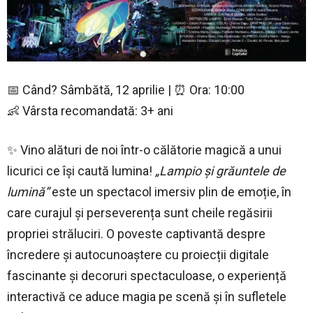
📅 Când? Sâmbătă, 12 aprilie | ⏰ Ora: 10:00
👶 Vârsta recomandată: 3+ ani
✨ Vino alături de noi într-o călătorie magică a unui
licurici ce își caută lumina!
„Lampio și grăuntele de
lumină”
este un spectacol imersiv plin de emoție, în
care curajul și perseverența sunt cheile regăsirii
propriei străluciri. O poveste captivantă despre
încredere și autocunoaștere cu proiecții digitale
fascinante și decoruri spectaculoase, o experiență
interactivă ce aduce magia pe scenă și în sufletele