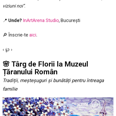
viziuni noi”
.
📍
Unde?
InArtArena Studio
, București
🔎 Înscrie-te
aici
.
‹ ℘ ›
🌸 Târg de Florii la Muzeul
Țăranului Român
Tradiții, meșteșuguri și bunătăți pentru întreaga
familie