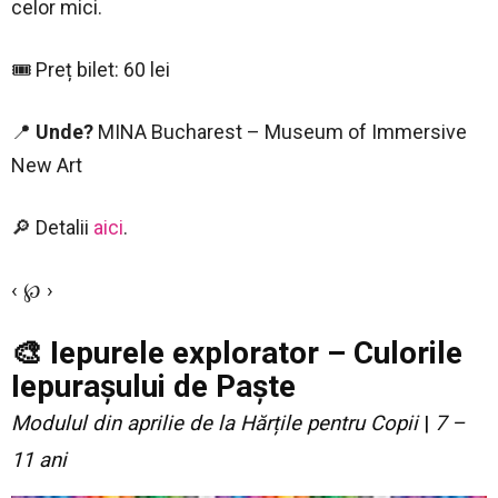
celor mici.
🎟 Preț bilet: 60 lei
📍
Unde?
MINA Bucharest – Museum of Immersive
New Art
🔎 Detalii
aici
.
‹ ℘ ›
🎨
Iepurele explorator
–
Culorile
Iepurașului de Paște
Modulul din aprilie de la Hărțile pentru Copii
|
7 –
11 ani