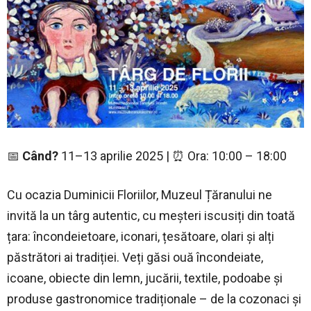
📅
Când?
11–13 aprilie 2025 | ⏰ Ora: 10:00 – 18:00
Cu ocazia Duminicii Floriilor, Muzeul Țăranului ne
invită la un târg autentic, cu meșteri iscusiți din toată
țara: încondeietoare, iconari, țesătoare, olari și alți
păstrători ai tradiției. Veți găsi ouă încondeiate,
icoane, obiecte din lemn, jucării, textile, podoabe și
produse gastronomice tradiționale – de la cozonaci și