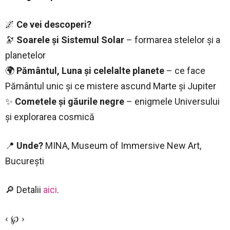
🌌
Ce vei descoperi?
🔭
Soarele și Sistemul Solar
– formarea stelelor și a
planetelor
🌍
Pământul, Luna și celelalte planete
– ce face
Pământul unic și ce mistere ascund Marte și Jupiter
✨
Cometele și găurile negre
– enigmele Universului
și explorarea cosmică
📍
Unde?
MINA, Museum of Immersive New Art,
București
🔎 Detalii
aici
.
‹ ℘ ›