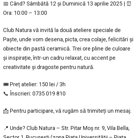
📅 Când? Sâmbătă 12 și Duminică 13 aprilie 2025 | ⏰
Ora: 10:00 – 13:00
Club Natura vă invită la două ateliere speciale de
Paște, unde vom desena, picta, crea colaje, felicitări și
obiecte din pastă ceramică. Trei ore pline de culoare
și inspirație, într-un cadru relaxat, cu accent pe
creativitate și dragoste pentru natură.
🎟 Preț atelier: 150 lei / 3h
📞 Înscrieri: 0735 019 810
📩 Pentru participare, vă rugăm să trimiteți un mesaj.
📍 Unde? Club Natura – Str. Pitar Moș nr. 9, Vila Bella,
Sector 1, București (zona Piața Universității – Piața