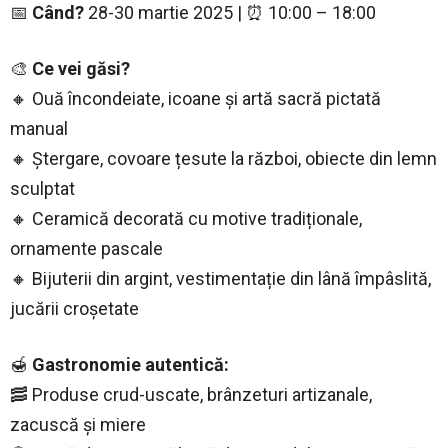
📅
Când?
28-30 martie 2025 | ⏰ 10:00 – 18:00
🎨
Ce vei găsi?
🔸 Ouă încondeiate, icoane și artă sacră pictată
manual
🔸 Ștergare, covoare țesute la război, obiecte din lemn
sculptat
🔸 Ceramică decorată cu motive tradiționale,
ornamente pascale
🔸 Bijuterii din argint, vestimentație din lână împâslită,
jucării croșetate
🍯
Gastronomie autentică:
🥓 Produse crud-uscate, brânzeturi artizanale,
zacuscă și miere