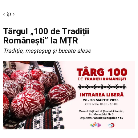
‹ ℘ ›
Târgul „100 de Tradiții
Românești” la MȚR
Tradiție, meșteșug și bucate alese