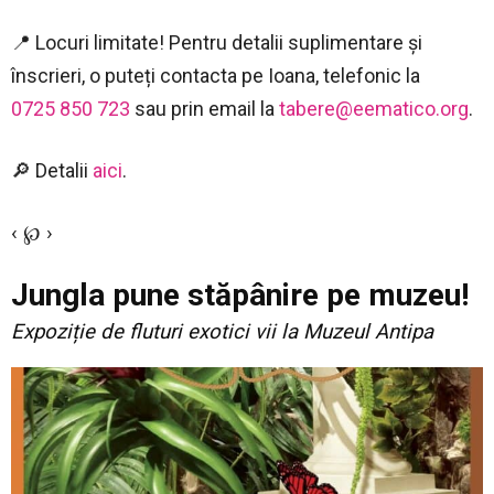
📍 Locuri limitate! Pentru detalii suplimentare și
înscrieri, o puteți contacta pe Ioana, telefonic la
0725 850 723
sau prin email la
tabere@eematico.org
.
🔎 Detalii
aici
.
‹ ℘ ›
Jungla pune stăpânire pe muzeu!
Expoziție de fluturi exotici vii la Muzeul Antipa