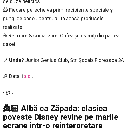
de buze delicios!
🎁 Fiecare pereche va primi recipiente speciale și
pungi de cadou pentru a lua acasă produsele
realizate!
☕ Relaxare & socializare: Cafea și biscuiți din partea
casei!
📍
Unde?
Junior Genius Club, Str. Școala Floreasca 3A
🔎 Detalii
aici
.
‹ ℘ ›
👸🏻
Albă ca Zăpada: clasica
poveste Disney revine pe marile
ecrane într-o reinterpretare