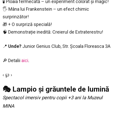
🧪 Ploaia fermecată – un experiment colorat și magic!
🖐️ Mâna lui Frankenstein – un efect chimic
surprinzător!
🎁 + O surpriză specială!
🧠 Demonstrație inedită: Creierul de Extraterestru!
📍
Unde?
Junior Genius Club, Str. Școala Floreasca 3A
🔎 Detalii
aici
.
‹ ℘ ›
🎭 Lampio și grăuntele de lumină
Spectacol imersiv pentru copii +3 ani la Muzeul
MINA