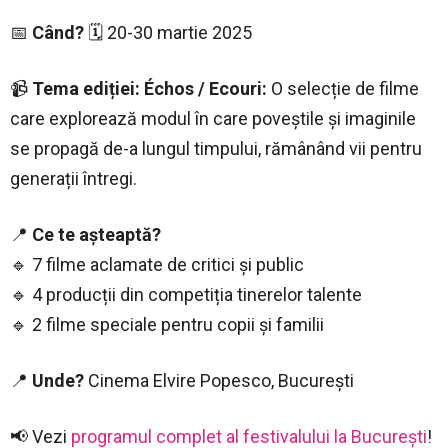
📅
Când?
🗓️ 20-30 martie 2025
📹
Tema ediției: Échos / Ecouri:
O selecție de filme
care explorează modul în care poveștile și imaginile
se propagă de-a lungul timpului, rămânând vii pentru
generații întregi.
📍
Ce te așteaptă?
🔹 7 filme aclamate de critici și public
🔹 4 producții din competiția tinerelor talente
🔹 2 filme speciale pentru copii și familii
📍
Unde?
Cinema Elvire Popesco, București
📢 Vezi
programul complet al festivalului la București
!