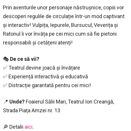
Prin aventurile unor personaje năstrușnice, copiii vor
descoperi regulile de circulație într-un mod captivant
și interactiv! Vulpița, Iepurele, Bursucul, Veverița și
Ratonul îi vor învăța pe cei mici cum să fie pietoni
responsabili și cetățeni atenți!
🎭
De ce să vii?
✅ Teatrul devine joacă și învățare
✅ Experiență interactivă și educativă
✅ Distracție garantată pentru cei mici!
📍
Unde?
Foaierul Sălii Mari, Teatrul Ion Creangă,
Strada Piața Amzei nr. 13
🔎 Detalii
aici
.