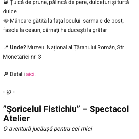
🥃 Țuică de prune, pălincă de pere, dulcețuri și turtă
dulce
🥘 Mâncare gătită la fața locului: sarmale de post,
fasole la ceaun, cârnați haiducești la grătar
📍
Unde?
Muzeul Național al Țăranului Român, Str.
Monetăriei nr. 3
🔎 Detalii
aici
.
‹ ℘ ›
”Șoricelul Fistichiu” – Spectacol
Atelier
O aventură jucăușă pentru cei mici