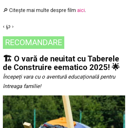
🔎 Citește mai multe despre film
aici
.
‹ ℘ ›
RECOMANDARE
🏗️ O vară de neuitat cu Taberele
de Construire eematico 2025! 🌟
Începeți vara cu o aventură educațională pentru
întreaga familie!