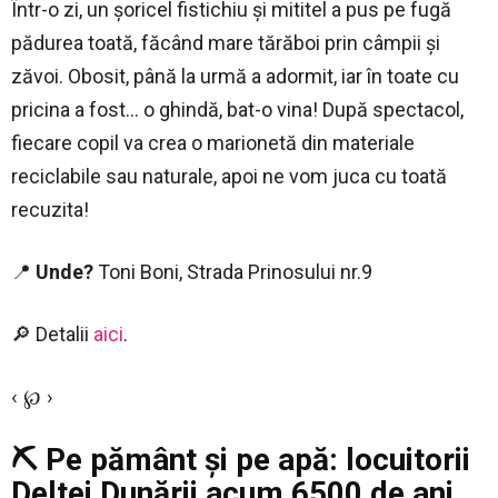
Într-o zi, un șoricel fistichiu și mititel a pus pe fugă
pădurea toată, făcând mare tărăboi prin câmpii și
zăvoi. Obosit, până la urmă a adormit, iar în toate cu
pricina a fost… o ghindă, bat-o vina! După spectacol,
fiecare copil va crea o marionetă din materiale
reciclabile sau naturale, apoi ne vom juca cu toată
recuzita!
📍
Unde?
Toni Boni, Strada Prinosului nr.9
🔎 Detalii
aici
.
‹ ℘ ›
⛏️ Pe pământ și pe apă: locuitorii
Deltei Dunării acum 6500 de ani