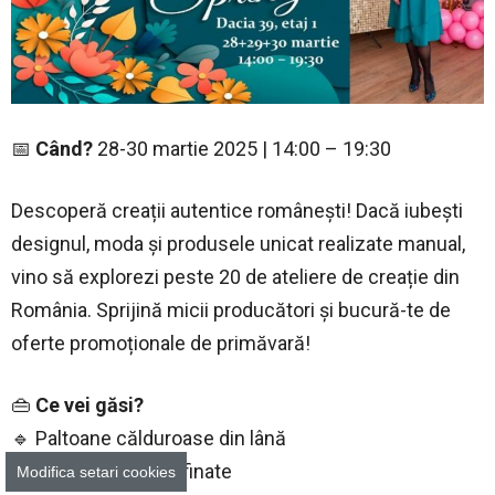
📅
Când?
28-30 martie 2025 | 14:00 – 19:30
Descoperă creații autentice românești! Dacă iubești
designul, moda și produsele unicat realizate manual,
vino să explorezi peste 20 de ateliere de creație din
România. Sprijină micii producători și bucură-te de
oferte promoționale de primăvară!
👜
Ce vei găsi?
🔹 Paltoane călduroase din lână
🔹 Rochii și bluze rafinate
Modifica setari cookies