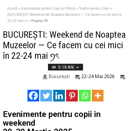
Acasă
»
Evenimente pentru Copii şi Părinţi
»
Teatru pentru Copii
»
BUCUREȘTI: Weekend de Noaptea Muzeelor — Ce facem cu cei mici în
22-24 mai ꪆৎ
»
Pagina 39
BUCUREȘTI: Weekend de Noaptea
Muzeelor — Ce facem cu cei mici
în 22-24 mai ꪆৎ
0-18 ANI
București
22-24 Mai 2026
Evenimente pentru copii in
weekend