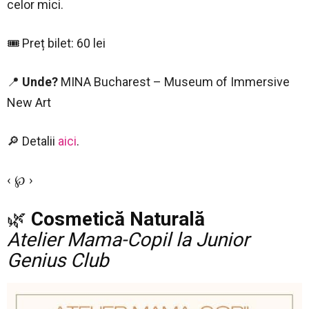
celor mici.
🎟 Preț bilet: 60 lei
📍
Unde?
MINA Bucharest – Museum of Immersive
New Art
🔎 Detalii
aici
.
‹ ℘ ›
🌿
Cosmetică Naturală
Atelier Mama-Copil la Junior
Genius Club