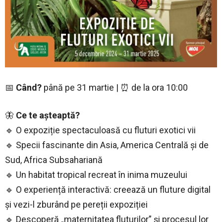
📅
Când?
până pe 31 martie | ⏰ de la ora 10:00
🦋
Ce te așteaptă?
🔹 O expoziție spectaculoasă cu fluturi exotici vii
🔹 Specii fascinante din Asia, America Centrală și de
Sud, Africa Subsahariană
🔹 Un habitat tropical recreat în inima muzeului
🔹 O experiență interactivă: creează un fluture digital
și vezi-l zburând pe pereții expoziției
🔹 Descoperă „maternitatea fluturilor” și procesul lor