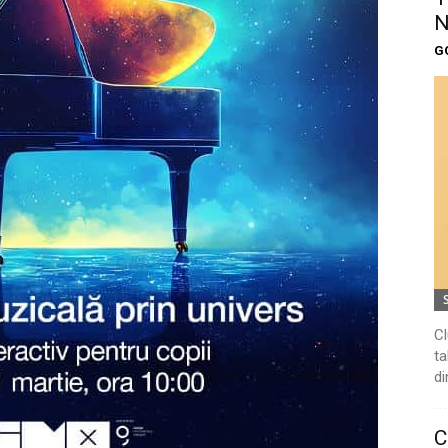
N
G
Cl
ta
di
C