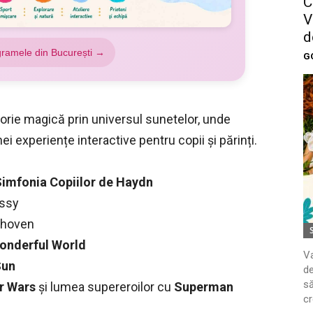
C
V
d
gramele din București →
G
orie magică prin universul sunetelor, unde
 experiențe interactive pentru copii și părinți.
imfonia Copiilor de Haydn
ssy
thoven
onderful World
Va
Sun
de
să
r Wars
și lumea supereroilor cu
Superman
cr