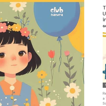
T
U
î
G
Re
a 
So