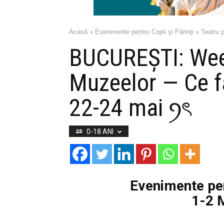
Acasă
»
Evenimente pentru Copii şi Părinţi
»
Teatru p
BUCUREȘTI: Wee
Muzeelor — Ce f
22-24 mai ꪆৎ
0-18 ANI
Evenimente pen
1-2 