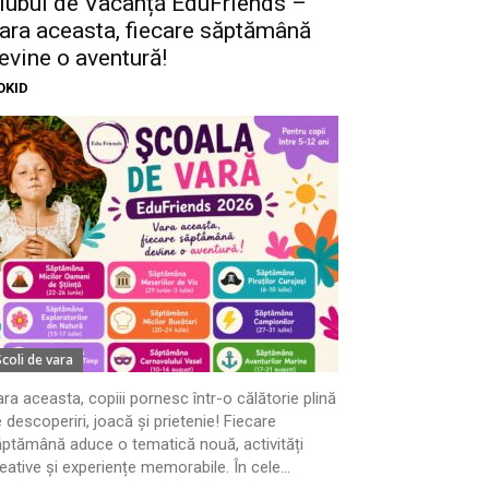
lubul de Vacanță EduFriends –
ara aceasta, fiecare săptămână
evine o aventură!
OKID
Scoli de vara
ra aceasta, copiii pornesc într-o călătorie plină
 descoperiri, joacă și prietenie! Fiecare
ptămână aduce o tematică nouă, activități
eative și experiențe memorabile. În cele...