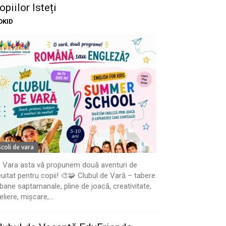
opiilor Isteți
OKID
Scoli de vara
 Vara asta vă propunem două aventuri de
uitat pentru copii! 🎨🧩 Clubul de Vară – tabere
bane saptamanale, pline de joacă, creativitate,
eliere, mișcare,...