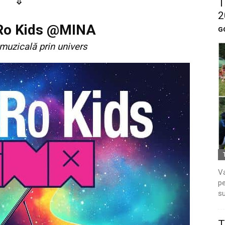
⇓
T
2
Ro Kids @MINA
G
 muzicală prin univers
Va
pe
su
T