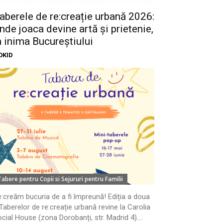
aberele de re:creație urbană 2026:
nde joaca devine artă și prietenie,
n inima Bucureștiului
OKID
Tabere pentru Copii si Sejururi pentru Familii
:creăm bucuria de a fi împreună! Ediția a doua
Taberelor de re:creație urbană revine la Carolia
cial House (zona Dorobanți, str. Madrid 4)....