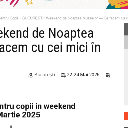
entru Copii
»
BUCUREȘTI: Weekend de Noaptea Muzeelor — Ce facem cu cei
kend de Noaptea
acem cu cei mici în
București
22-24 Mai 2026
tru copii in weekend
Martie 2025