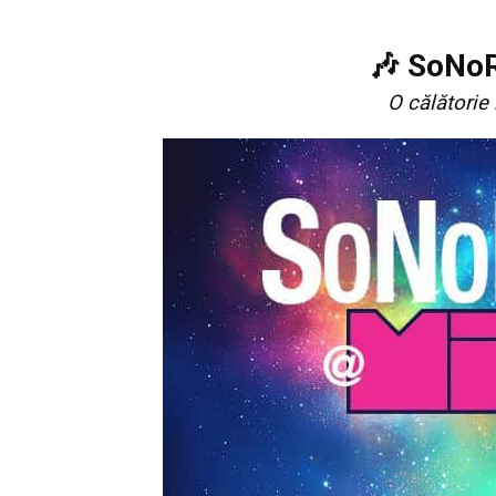
🎶 SoNo
O călătorie