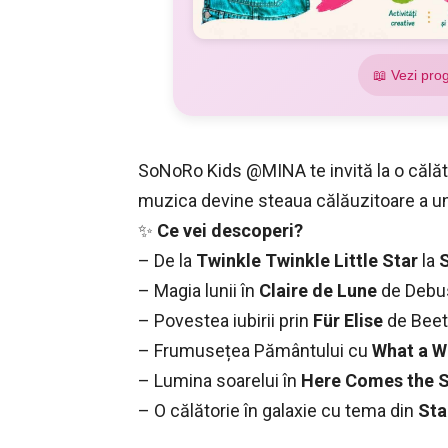
📖 Vezi pro
SoNoRo Kids @MINA te invită la o călăt
muzica devine steaua călăuzitoare a unei
✨
Ce vei descoperi?
– De la
Twinkle Twinkle Little Star
la
S
– Magia lunii în
Claire de Lune
de Debu
– Povestea iubirii prin
Für Elise
de Bee
– Frumusețea Pământului cu
What a W
– Lumina soarelui în
Here Comes the 
– O călătorie în galaxie cu tema din
Sta