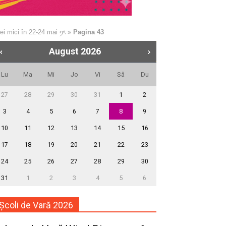
 mici în 22-24 mai ꪆৎ
»
Pagina 43
August
2026
Lu
Ma
Mi
Jo
Vi
Sâ
Du
27
28
29
30
31
1
2
3
4
5
6
7
8
9
10
11
12
13
14
15
16
17
18
19
20
21
22
23
24
25
26
27
28
29
30
31
1
2
3
4
5
6
Școli de Vară 2026