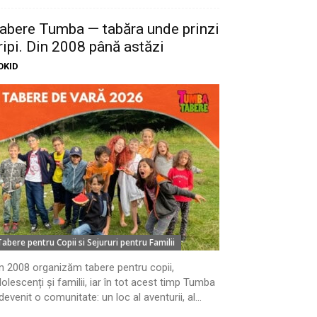
abere Tumba — tabăra unde prinzi
ripi. Din 2008 până astăzi
OKID
Tabere pentru Copii si Sejururi pentru Familii
n 2008 organizăm tabere pentru copii,
olescenți și familii, iar în tot acest timp Tumba
devenit o comunitate: un loc al aventurii, al...