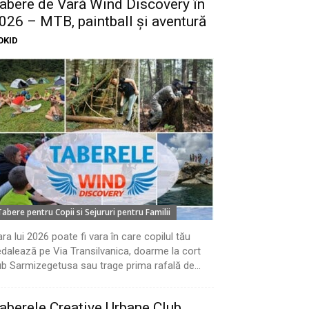
abere de Vară Wind Discovery în
026 – MTB, paintball și aventură
OKID
Tabere pentru Copii si Sejururi pentru Familii
ra lui 2026 poate fi vara în care copilul tău
dalează pe Via Transilvanica, doarme la cort
b Sarmizegetusa sau trage prima rafală de...
aberele Creative Urbane Club