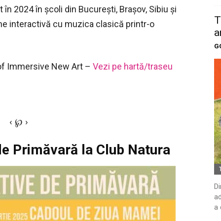
în 2024 în școli din București, Brașov, Sibiu și
T
ne interactivă cu muzica clasică printr-o
a
G
f Immersive New Art –
Vezi pe hartă/traseu
‹ ℘ ›
de Primăvară la Club Natura
Di
ad
a 