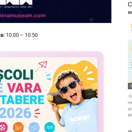
C
G
a:
10:00 – 10:50
🌞
ne
ur
at