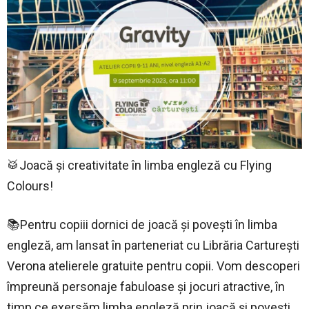
🥁Joacă și creativitate în limba engleză cu Flying
Colours!
📚Pentru copiii dornici de joacă și povești în limba
engleză, am lansat în parteneriat cu Librăria Carturești
Verona atelierele gratuite pentru copii. Vom descoperi
împreună personaje fabuloase și jocuri atractive, în
timp ce exersăm limba engleză prin joacă și povești.