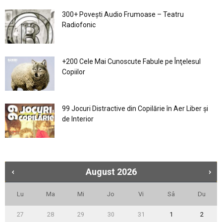
300+ Povești Audio Frumoase – Teatru
Radiofonic
+200 Cele Mai Cunoscute Fabule pe Înţelesul
Copiilor
99 Jocuri Distractive din Copilărie în Aer Liber şi
de Interior
August
2026
Lu
Ma
Mi
Jo
Vi
Sâ
Du
27
28
29
30
31
1
2