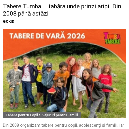
Tabere Tumba — tabăra unde prinzi aripi. Din
2008 până astăzi
GOKID
Tabere pentru Copii si Sejururi pentru Familii
Din 2008 organizăm tabere pentru copii, adolescenți și familii, iar