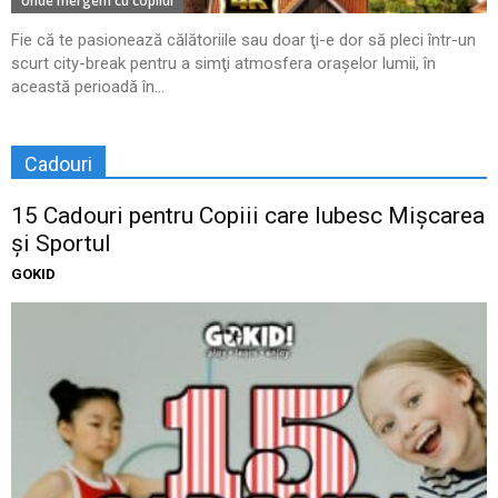
Unde mergem cu copilul
Fie că te pasionează călătoriile sau doar ţi-e dor să pleci într-un
scurt city-break pentru a simţi atmosfera oraşelor lumii, în
această perioadă în...
Cadouri
15 Cadouri pentru Copiii care Iubesc Mișcarea
și Sportul
GOKID