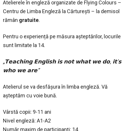
Atelierele în engleză organizate de Flying Colours –
Centru de Limba Engleză la Cărturești – la demisol
rămân
gratuite
.
Pentru o experiență pe măsura așteptărilor, locurile
sunt limitate la 14.
„𝗧𝗲𝗮𝗰𝗵𝗶𝗻𝗴 𝗘𝗻𝗴𝗹𝗶𝘀𝗵 𝗶𝘀 𝗻𝗼𝘁 𝘄𝗵𝗮𝘁 𝘄𝗲 𝗱𝗼, 𝗶𝘁’𝘀
𝘄𝗵𝗼 𝘄𝗲 𝗮𝗿𝗲”
Atelierul se va desfășura în limba engleză. Vă
așteptăm cu voie bună.
Vârstă copii: 9-11 ani
Nivel engleză: A1-A2
Număr maxim de participanți: 14