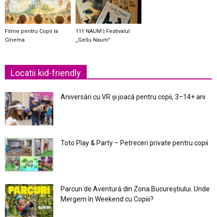
Filme pentru Copii la
111 NAUM | Festivalul
Cinema
„Gellu Naum”
Locatii kid-friendly
Aniversări cu VR și joacă pentru copii, 3–14+ ani
Toto Play & Party – Petreceri private pentru copii
Parcuri de Aventură din Zona Bucureştiului. Unde
Mergem în Weekend cu Copiii?