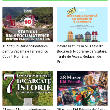
10 Stațiuni Balneoclimaterice
Intrare Gratuită la Muzeele din
pentru Vacanțele Familiilor cu
București. Programe de Vizitare,
Copii în România
Tarife de Acces, Reduceri de
Preț
7 Locaţii Minunate Încărcate de
28 Muzee Kid-Friendly de Vizitat