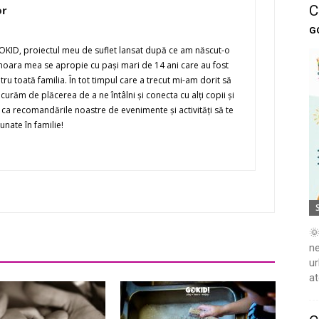
C
or
G
KID, proiectul meu de suflet lansat după ce am născut-o
moara mea se apropie cu paşi mari de 14 ani care au fost
ru toată familia. În tot timpul care a trecut mi-am dorit să
urăm de plăcerea de a ne întâlni şi conecta cu alţi copii şi
r ca recomandările noastre de evenimente şi activităţi să te
unate în familie!
🌞
ne
ur
at