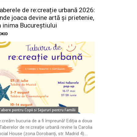
aberele de re:creație urbană 2026:
nde joaca devine artă și prietenie,
n inima Bucureștiului
OKID
Tabere pentru Copii si Sejururi pentru Familii
:creăm bucuria de a fi împreună! Ediția a doua
Taberelor de re:creație urbană revine la Carolia
cial House (zona Dorobanți, str. Madrid 4)....