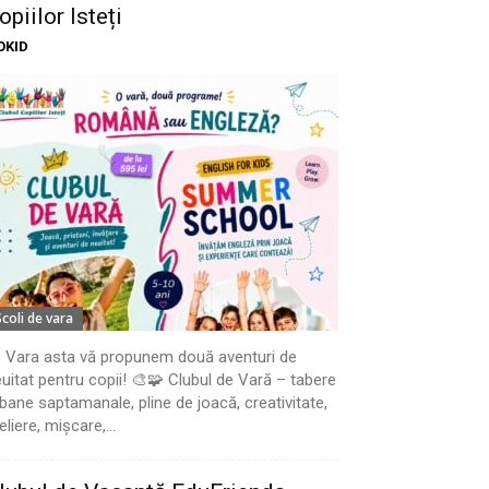
opiilor Isteți
OKID
Scoli de vara
 Vara asta vă propunem două aventuri de
uitat pentru copii! 🎨🧩 Clubul de Vară – tabere
bane saptamanale, pline de joacă, creativitate,
eliere, mișcare,...