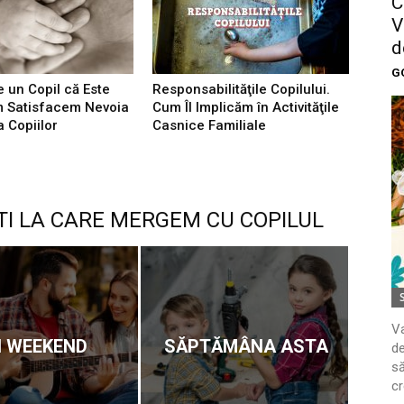
C
V
d
G
 un Copil că Este
Responsabilităţile Copilului.
m Satisfacem Nevoia
Cum Îl Implicăm în Activităţile
a Copiilor
Casnice Familiale
TI LA CARE MERGEM CU COPILUL
Va
N WEEKEND
SĂPTĂMÂNA ASTA
de
să
cr