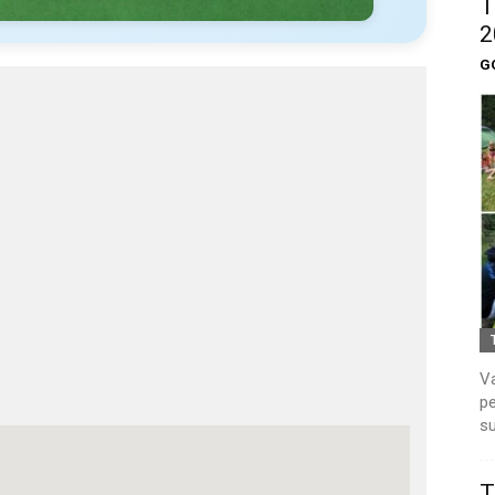
T
2
G
Va
pe
su
T