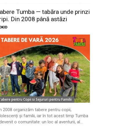
abere Tumba — tabăra unde prinzi
ripi. Din 2008 până astăzi
OKID
Tabere pentru Copii si Sejururi pentru Familii
n 2008 organizăm tabere pentru copii,
olescenți și familii, iar în tot acest timp Tumba
devenit o comunitate: un loc al aventurii, al...