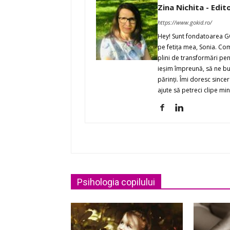
Zina Nichita - Edit
https://www.gokid.ro/
Hey! Sunt fondatoarea GO
pe fetiţa mea, Sonia. Co
plini de transformări pent
ieşim împreună, să ne buc
părinţi. Îmi doresc since
ajute să petreci clipe min
Psihologia copilului