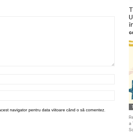
T
U
î
G
acest navigator pentru data viitoare când o să comentez.
Re
a 
So