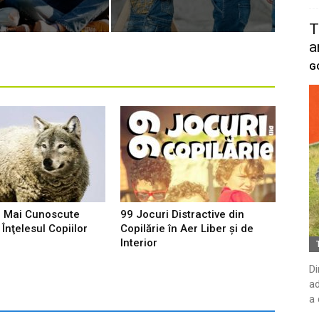
T
a
G
e Mai Cunoscute
99 Jocuri Distractive din
Înţelesul Copiilor
Copilărie în Aer Liber şi de
Interior
Di
ad
a 