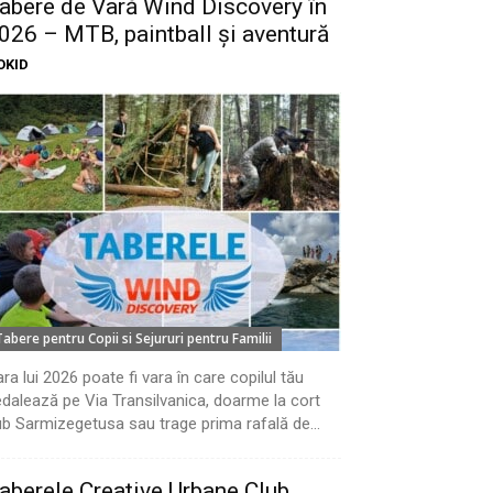
abere de Vară Wind Discovery în
026 – MTB, paintball și aventură
OKID
Tabere pentru Copii si Sejururi pentru Familii
ra lui 2026 poate fi vara în care copilul tău
dalează pe Via Transilvanica, doarme la cort
b Sarmizegetusa sau trage prima rafală de...
aberele Creative Urbane Club