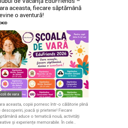
lubul de Vacanță EduFriends –
ara aceasta, fiecare săptămână
evine o aventură!
OKID
Scoli de vara
ra aceasta, copiii pornesc într-o călătorie plină
 descoperiri, joacă și prietenie! Fiecare
ptămână aduce o tematică nouă, activități
eative și experiențe memorabile. În cele...