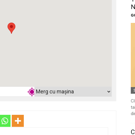
N
G
Cl
ta
di
C