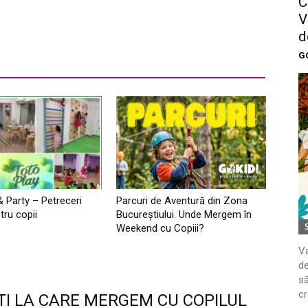
C
V
d
G
& Party – Petreceri
Parcuri de Aventură din Zona
tru copii
Bucureştiului. Unde Mergem în
Weekend cu Copiii?
Va
de
să
cr
TI LA CARE MERGEM CU COPILUL