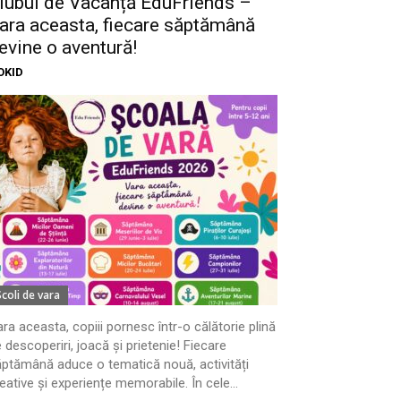
lubul de Vacanță EduFriends –
ara aceasta, fiecare săptămână
evine o aventură!
OKID
Scoli de vara
ra aceasta, copiii pornesc într-o călătorie plină
 descoperiri, joacă și prietenie! Fiecare
ptămână aduce o tematică nouă, activități
eative și experiențe memorabile. În cele...