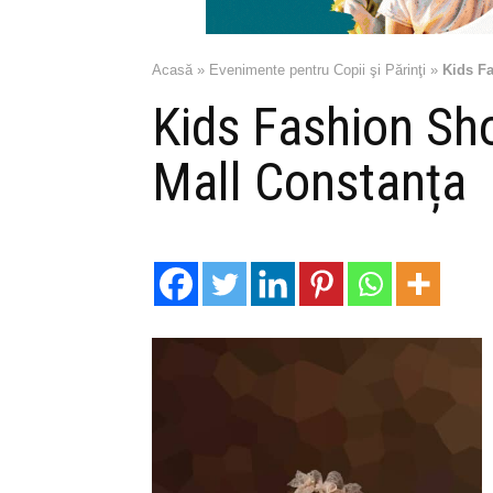
Acasă
»
Evenimente pentru Copii şi Părinţi
»
Kids F
Kids Fashion Sh
Mall Constanța