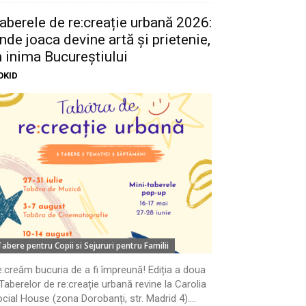
aberele de re:creație urbană 2026:
nde joaca devine artă și prietenie,
n inima Bucureștiului
OKID
Tabere pentru Copii si Sejururi pentru Familii
:creăm bucuria de a fi împreună! Ediția a doua
Taberelor de re:creație urbană revine la Carolia
cial House (zona Dorobanți, str. Madrid 4)....