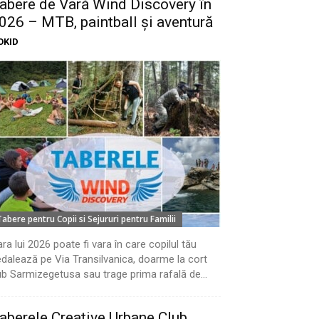
abere de Vară Wind Discovery în
026 – MTB, paintball și aventură
OKID
Tabere pentru Copii si Sejururi pentru Familii
ra lui 2026 poate fi vara în care copilul tău
dalează pe Via Transilvanica, doarme la cort
b Sarmizegetusa sau trage prima rafală de...
aberele Creative Urbane Club