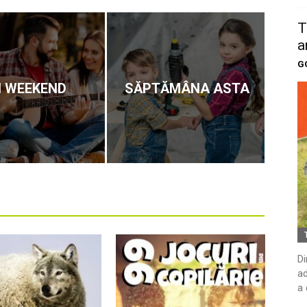
T
a
G
N WEEKEND
SĂPTĂMÂNA ASTA
Di
ad
a 