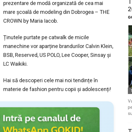
T
prezentare de modă organizată de cea mai
2
mare școală de modeling din Dobrogea – THE
G
CROWN by Maria Iacob.
Ținutele purtate pe catwalk de micile
manechine vor aparține brandurilor Calvin Klein,
BSB, Reserved, US POLO, Lee Cooper, Sinsay și
LC Waikiki.
Hai să descoperi cele mai noi tendințe în
materie de fashion pentru copii și adolescenți!
Va
pe
su
T