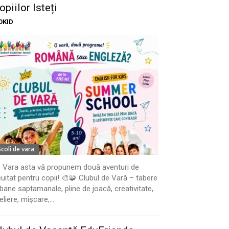
opiilor Isteți
OKID
Scoli de vara
 Vara asta vă propunem două aventuri de
uitat pentru copii! 🎨🧩 Clubul de Vară – tabere
bane saptamanale, pline de joacă, creativitate,
eliere, mișcare,...