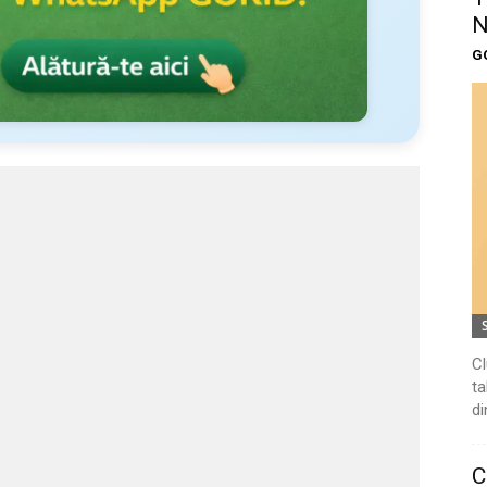
N
G
Cl
ta
di
C