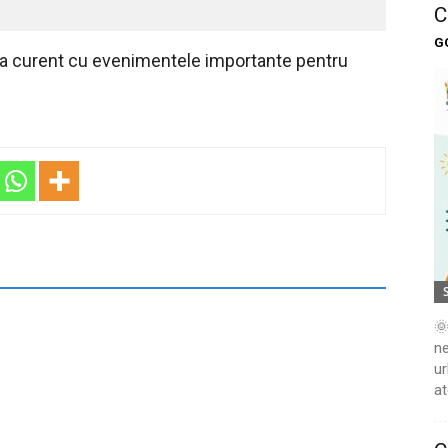
C
G
 la curent cu evenimentele importante pentru
🌞
ne
ur
at