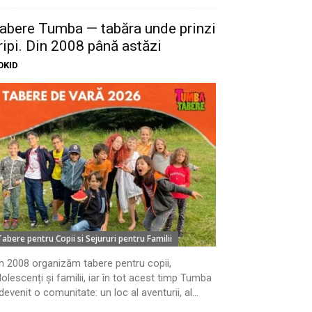
abere Tumba — tabăra unde prinzi
ripi. Din 2008 până astăzi
OKID
Tabere pentru Copii si Sejururi pentru Familii
n 2008 organizăm tabere pentru copii,
olescenți și familii, iar în tot acest timp Tumba
devenit o comunitate: un loc al aventurii, al...