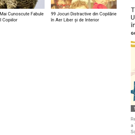
T
 Mai Cunoscute Fabule
99 Jocuri Distractive din Copilărie
U
l Copiilor
în Aer Liber şi de Interior
î
G
Re
a 
So