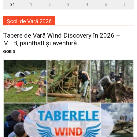
31
1
2
3
4
5
6
Școli de Vară 2026
Tabere de Vară Wind Discovery în 2026 –
MTB, paintball și aventură
GOKID