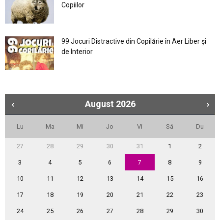
Copiilor
99 Jocuri Distractive din Copilărie în Aer Liber şi
de Interior
August
2026
Lu
Ma
Mi
Jo
Vi
Sâ
Du
27
28
29
30
31
1
2
3
4
5
6
7
8
9
10
11
12
13
14
15
16
17
18
19
20
21
22
23
24
25
26
27
28
29
30