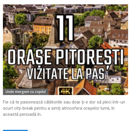
Unde mergem cu copilul
Fie că te pasionează călătoriile sau doar ţi-e dor să pleci într-un
scurt city-break pentru a simţi atmosfera oraşelor lumii, în
această perioadă în...