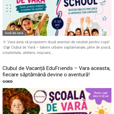
Scoli de vara
🌞 Vara asta vă propunem două aventuri de neuitat pentru copii!
🎨🧩 Clubul de Vară – tabere urbane saptamanale, pline de joacă,
creativitate, ateliere, mișcare,...
Clubul de Vacanță EduFriends – Vara aceasta,
fiecare săptămână devine o aventură!
GOKID