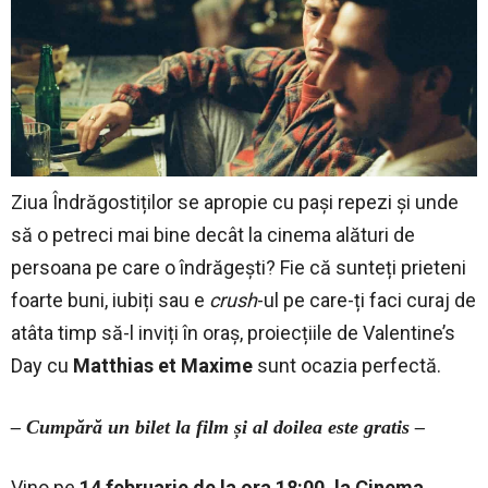
Ziua Îndrăgostiților se apropie cu pași repezi și unde
să o petreci mai bine decât la cinema alături de
persoana pe care o îndrăgești? Fie că sunteți prieteni
foarte buni, iubiți sau e
crush
-ul pe care-ți faci curaj de
atâta timp să-l inviți în oraș, proiecțiile de Valentine’s
Day cu
Matthias et Maxime
sunt ocazia perfectă.
– Cump
ără un bilet la film și al doilea este gratis –
Vino pe
14 februarie de la ora 18:00, la Cinema