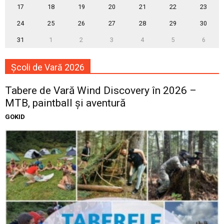
17
18
19
20
21
22
23
24
25
26
27
28
29
30
31
1
2
3
4
5
6
Școli de Vară 2026
Tabere de Vară Wind Discovery în 2026 –
MTB, paintball și aventură
GOKID