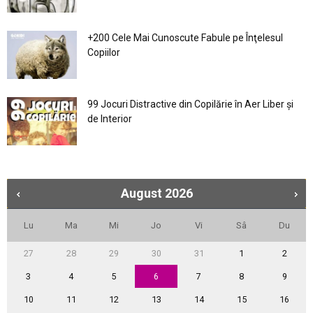
+200 Cele Mai Cunoscute Fabule pe Înţelesul
Copiilor
99 Jocuri Distractive din Copilărie în Aer Liber şi
de Interior
August
2026
Lu
Ma
Mi
Jo
Vi
Sâ
Du
27
28
29
30
31
1
2
3
4
5
6
7
8
9
10
11
12
13
14
15
16