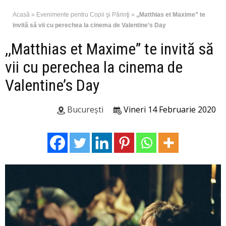
Acasă
»
Evenimente pentru Copii şi Părinţi
»
,,Matthias et Maxime” te
invită să vii cu perechea la cinema de Valentine’s Day
,,Matthias et Maxime” te invită să
vii cu perechea la cinema de
Valentine’s Day
București
Vineri 14 Februarie 2020