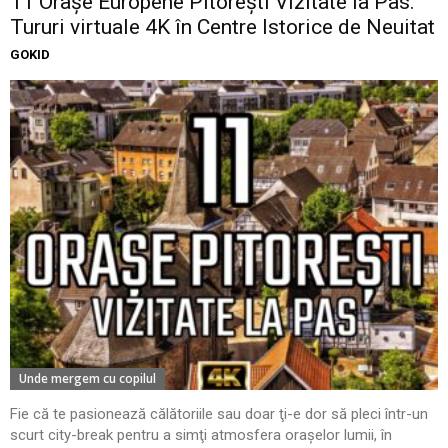
11 Oraşe Europene Pitoreşti Vizitate la Pas.
Tururi virtuale 4K în Centre Istorice de Neuitat
GOKID
Unde mergem cu copilul
Fie că te pasionează călătoriile sau doar ţi-e dor să pleci într-un
scurt city-break pentru a simţi atmosfera oraşelor lumii, în