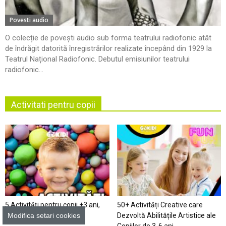
Povesti audio
O colecție de povești audio sub forma teatrului radiofonic atât
de îndrăgit datorită înregistrărilor realizate începând din 1929 la
Teatrul Național Radiofonic. Debutul emisiunilor teatrului
radiofonic...
Activitati pentru copii
5 Activități pentru copii +3 ani,
50+ Activități Creative care
Modifica setari cookies
care dezvoltă abilități
Dezvoltă Abilitățile Artistice ale