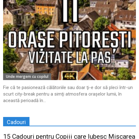
Unde mergem cu copilul
Fie că te pasionează călătoriile sau doar ţi-e dor să pleci într-un
scurt city-break pentru a simţi atmosfera oraşelor lumii, în
această perioadă în...
Cadouri
15 Cadouri pentru Copiii care Iubesc Mișcarea