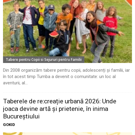
Tabere pentru Copii si Sejururi pentru Familii
Din 2008 organizăm tabere pentru copii, adolescenți și familii, iar
în tot acest timp Tumba a devenit o comunitate: un loc al
aventurii, al...
Taberele de re:creație urbană 2026: Unde
joaca devine artă și prietenie, în inima
Bucureștiului
GOKID