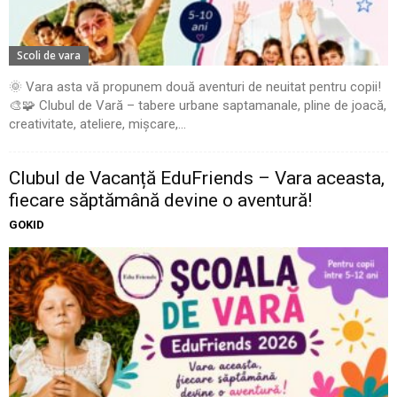
Scoli de vara
🌞 Vara asta vă propunem două aventuri de neuitat pentru copii!
🎨🧩 Clubul de Vară – tabere urbane saptamanale, pline de joacă,
creativitate, ateliere, mișcare,...
Clubul de Vacanță EduFriends – Vara aceasta,
fiecare săptămână devine o aventură!
GOKID