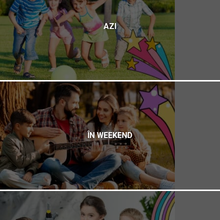
AZI
ÎN WEEKEND