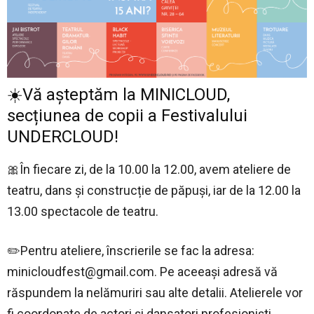
☀️Vă așteptăm la MINICLOUD,
secțiunea de copii a Festivalului
UNDERCLOUD!
🎀În fiecare zi, de la 10.00 la 12.00, avem ateliere de
teatru, dans și construcție de păpuși, iar de la 12.00 la
13.00 spectacole de teatru.
✏️Pentru ateliere, înscrierile se fac la adresa:
minicloudfest@gmail.com
. Pe aceeași adresă vă
răspundem la nelămuriri sau alte detalii. Atelierele vor
fi coordonate de actori și dansatori profesioniști.