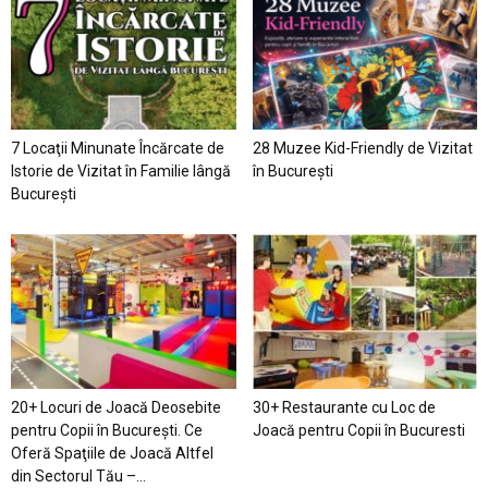
7 Locaţii Minunate Încărcate de
28 Muzee Kid-Friendly de Vizitat
Istorie de Vizitat în Familie lângă
în București
București
20+ Locuri de Joacă Deosebite
30+ Restaurante cu Loc de
pentru Copii în Bucureşti. Ce
Joacă pentru Copii în Bucuresti
Oferă Spaţiile de Joacă Altfel
din Sectorul Tău –...