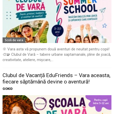
Scoli de vara
🌞 Vara asta vă propunem două aventuri de neuitat pentru copii!
🎨🧩 Clubul de Vară – tabere urbane saptamanale, pline de joacă,
creativitate, ateliere, mișcare,...
Clubul de Vacanță EduFriends – Vara aceasta,
fiecare săptămână devine o aventură!
GOKID