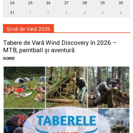
24
25
26
27
28
29
30
31
1
2
3
4
5
6
Școli de Vară 2026
Tabere de Vară Wind Discovery în 2026 –
MTB, paintball și aventură
GOKID