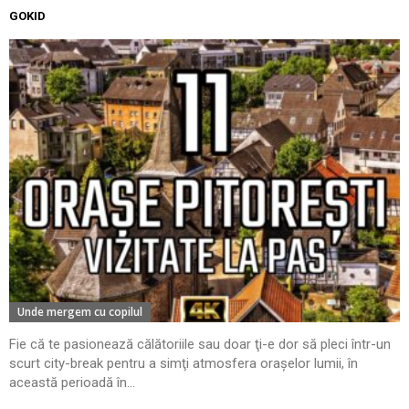
GOKID
Unde mergem cu copilul
Fie că te pasionează călătoriile sau doar ţi-e dor să pleci într-un
scurt city-break pentru a simţi atmosfera oraşelor lumii, în
această perioadă în...