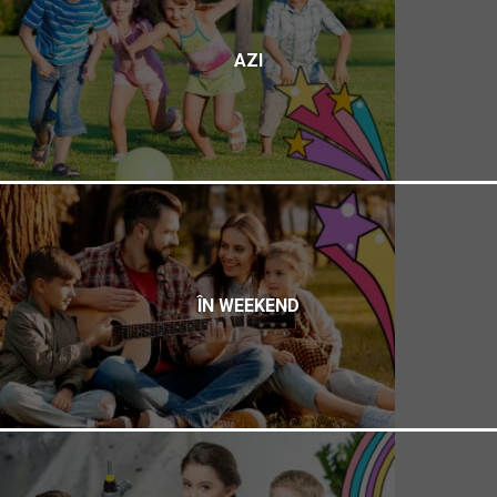
AZI
ÎN WEEKEND