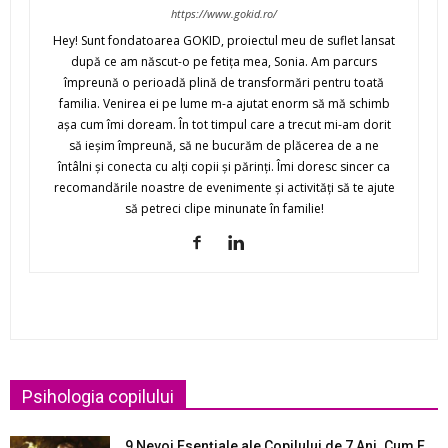
https://www.gokid.ro/
Hey! Sunt fondatoarea GOKID, proiectul meu de suflet lansat
după ce am născut-o pe fetiţa mea, Sonia. Am parcurs
împreună o perioadă plină de transformări pentru toată
familia. Venirea ei pe lume m-a ajutat enorm să mă schimb
aşa cum îmi doream. În tot timpul care a trecut mi-am dorit
să ieşim împreună, să ne bucurăm de plăcerea de a ne
întâlni şi conecta cu alţi copii şi părinţi. Îmi doresc sincer ca
recomandările noastre de evenimente şi activităţi să te ajute
să petreci clipe minunate în familie!
Psihologia copilului
9 Nevoi Esenţiale ale Copilului de 7 Ani. Cum E