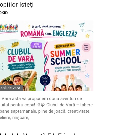
opiilor Isteți
OKID
Scoli de vara
 Vara asta vă propunem două aventuri de
uitat pentru copii! 🎨🧩 Clubul de Vară – tabere
bane saptamanale, pline de joacă, creativitate,
eliere, mișcare,...