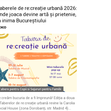
aberele de re:creație urbană 2026:
nde joaca devine artă și prietenie,
n inima Bucureștiului
OKID
Tabere pentru Copii si Sejururi pentru Familii
:creăm bucuria de a fi împreună! Ediția a doua
Taberelor de re:creație urbană revine la Carolia
cial House (zona Dorobanți, str. Madrid 4)....