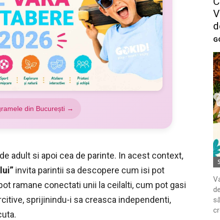
C
V
d
G
gramele din București →
de adult si apoi cea de parinte. In acest context,
lui”
invita parintii sa descopere cum isi pot
Va
pot ramane conectati unii la ceilalti, cum pot gasi
de
citive, sprijinindu-i sa creasca independenti,
să
cr
cuta.