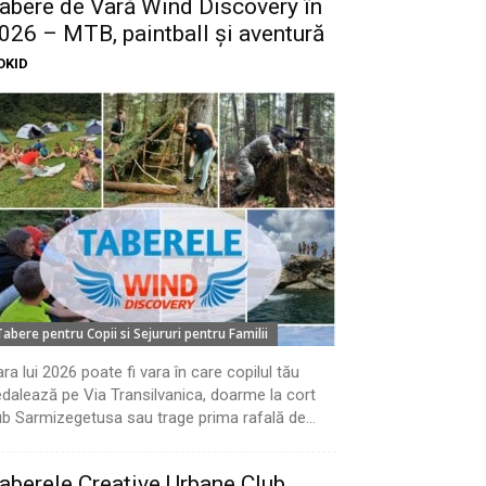
abere de Vară Wind Discovery în
026 – MTB, paintball și aventură
OKID
Tabere pentru Copii si Sejururi pentru Familii
ra lui 2026 poate fi vara în care copilul tău
dalează pe Via Transilvanica, doarme la cort
b Sarmizegetusa sau trage prima rafală de...
aberele Creative Urbane Club