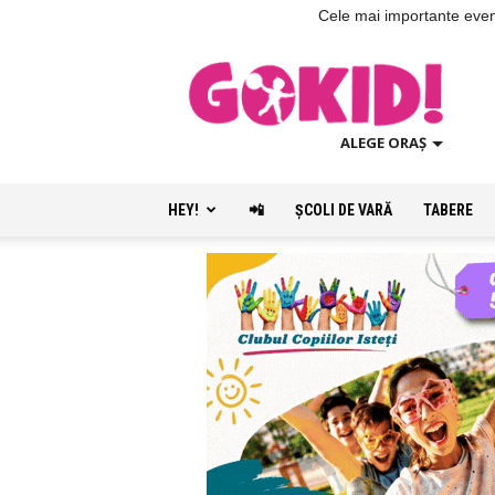
Cele mai importante evenim
ALEGE ORAȘ
HEY!
📲
ŞCOLI DE VARĂ
TABERE