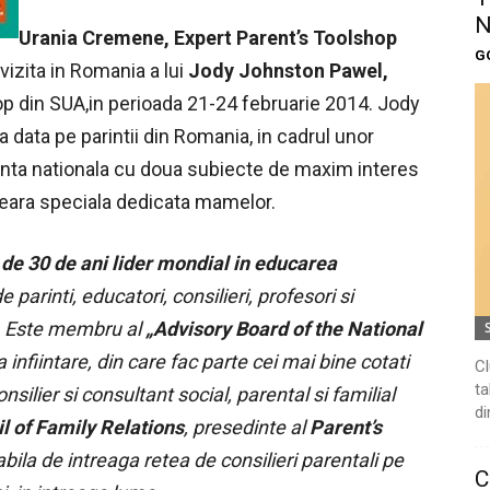
N
Urania Cremene, Expert Parent’s Toolshop
G
 vizita in Romania a lui
Jody Johnston Pawel,
p din SUA,in perioada 21-24 februarie 2014. Jody
 data pe parintii din Romania, in cadrul unor
nta nationala cu doua subiecte de maxim interes
o seara speciala dedicata mamelor.
e
de 30 de ani lider mondial in educarea
e parinti, educatori, consilieri, profesori si
e. Este membru al
„Advisory Board of the National
a infiintare, din care fac parte cei mai bine cotati
Cl
ta
silier si consultant social, parental si familial
di
l of Family Relations
, presedinte al
Parent’s
bila de intreaga retea de consilieri parentali pe
C