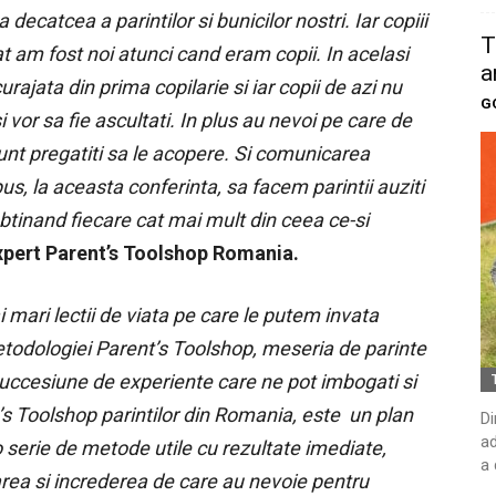
decatcea a parintilor si bunicilor nostri. Iar copiii
T
at am fost noi atunci cand eram copii. In acelasi
a
urajata din prima copilarie si iar copii de azi nu
G
i vor sa fie ascultati. In plus au nevoi pe care de
 sunt pregatiti sa le acopere. Si comunicarea
s, la aceasta conferinta, sa facem parintii auziti
, obtinand fiecare cat mai mult din ceea ce-si
pert Parent’s Toolshop Romania.
i mari lectii de viata pe care le putem invata
todologiei Parent’s Toolshop, meseria de parinte
 succesiune de experiente care ne pot imbogati si
s Toolshop parintilor din Romania, este un plan
Di
ad
 o serie de metode utile cu rezultate imediate,
a 
darea si increderea de care au nevoie pentru