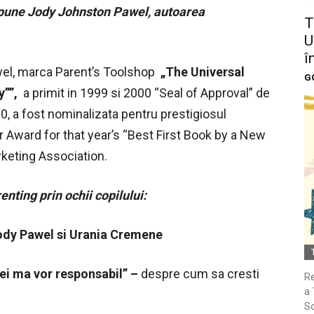
pune Jody Johnston Pawel, autoarea
T
U
î
wel, marca Parent’s Toolshop
„The Universal
G
y””,
a primit in 1999 si 2000 “Seal of Approval” de
0, a fost nominalizata pentru prestigiosul
r Award for that year’s “Best First Book by a New
rketing Association.
enting prin ochii copilului:
dy Pawel si Urania Cremene
mei ma vor responsabil” –
despre cum sa cresti
Re
a 
So