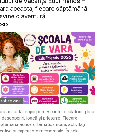
lubul de Vacanță EduFriends –
ara aceasta, fiecare săptămână
evine o aventură!
OKID
Scoli de vara
ra aceasta, copiii pornesc într-o călătorie plină
 descoperiri, joacă și prietenie! Fiecare
ptămână aduce o tematică nouă, activități
eative și experiențe memorabile. În cele...