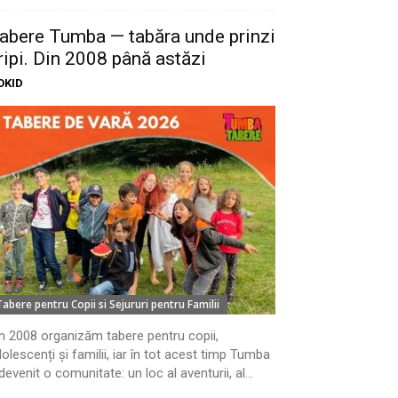
abere Tumba — tabăra unde prinzi
ripi. Din 2008 până astăzi
OKID
Tabere pentru Copii si Sejururi pentru Familii
n 2008 organizăm tabere pentru copii,
olescenți și familii, iar în tot acest timp Tumba
devenit o comunitate: un loc al aventurii, al...