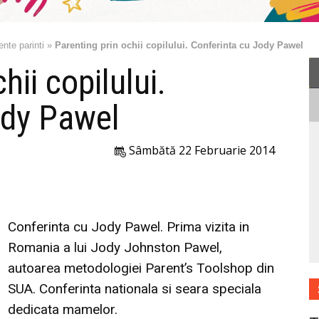
nte parinti
»
Parenting prin ochii copilului. Conferinta cu Jody Pawel
hii copilului.
ody Pawel
Sâmbătă 22 Februarie 2014
Conferinta cu Jody Pawel. Prima vizita in
Romania a lui Jody Johnston Pawel,
autoarea metodologiei Parent’s Toolshop din
SUA. Conferinta nationala si seara speciala
dedicata mamelor.