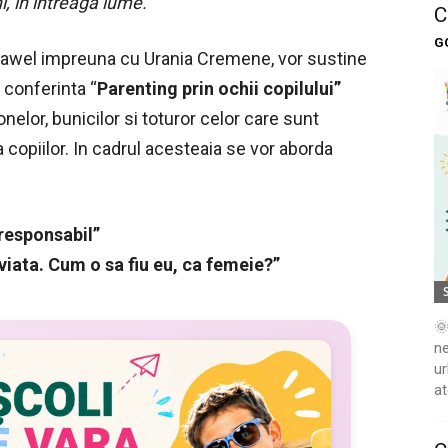
ni, in intreaga lume.
C
G
awel impreuna cu Urania Cremene, vor sustine
 conferinta “
Parenting prin ochii copilului”
onelor, bunicilor si toturor celor care sunt
ea copiilor. In cadrul acesteaia se vor aborda
 responsabil”
 viata. Cum o sa fiu eu, ca femeie?”
🌞
ne
ur
at