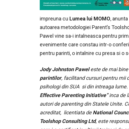
impreuna cu
Lumea lui MOMO
, anunta
autoarea metodologiei Parent’s Toolsho
Pawel vine sa-i intalneasca pentru prima
evenimente care constau intr-o conferi
pentru parinti, o intalnire cu presa si 
Jody Johnston Pawel
este de mai bin
parintilor
, facilitand cursuri pentru mii d
psihologi din SUA si din intreaga lum
Effective Parenting
Initiative”
inca de l
autori de parenting din Statele Unite. Con
acreditat, licentiata de
National Counci
Toolshop Consulting Ltd
, este responsa