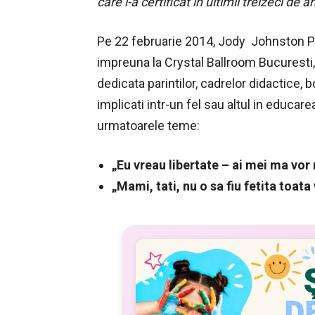
care i-a certificat in ultimii treizeci de a
Pe 22 februarie 2014, Jody Johnston P
impreuna la Crystal Ballroom Bucuresti,
dedicata parintilor, cadrelor didactice, b
implicati intr-un fel sau altul in educar
urmatoarele teme:
„Eu vreau libertate – ai mei ma vor
„Mami, tati, nu o sa fiu fetita toata