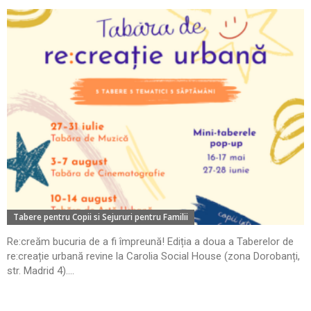
Tabere pentru Copii si Sejururi pentru Familii
Re:creăm bucuria de a fi împreună! Ediția a doua a Taberelor de
re:creație urbană revine la Carolia Social House (zona Dorobanți,
str. Madrid 4)....