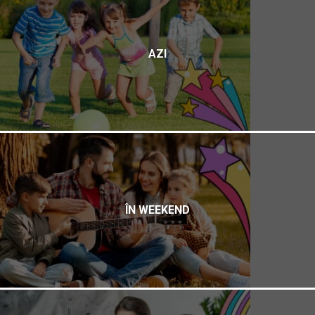
AZI
ÎN WEEKEND