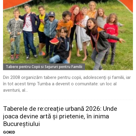
Tabere pentru Copii si Sejururi pentru Familii
Din 2008 organizăm tabere pentru copii, adolescenți și familii, iar
în tot acest timp Tumba a devenit o comunitate: un loc al
aventurii, al...
Taberele de re:creație urbană 2026: Unde
joaca devine artă și prietenie, în inima
Bucureștiului
GOKID