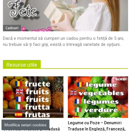
Cadouri
Dacă e momentul să cumperi un cadou pentru o fetiță de 5 ani,
nu trebuie să-ți faci griji, există o întreagă varietate de opțiuni...
Resurse utile
Fructe cu Poze – Listă
Legume cu Poze – Denumiri
Modifica setari cookies
Ordonată Alfabetic şi Tradusă
Traduse în Engleză, Franceză,