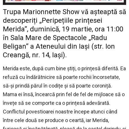
Trupa Marionnette Show vă așteaptă să
descoperiți „Peripețiile prințesei
Merida”, duminică, 19 martie, ora 11:00
în Sala Mare de Spectacole „Radu
Beligan” a Ateneului din Iași (str. Ion
Creangă, nr. 14, Iași).
Merida este, după cum bine știți, o prințesă diferită. Ea
refuză cu îndărătnicire să poarte rochii încorsetate,
să-și prindă părul în codițe și să poarte coroniță.
Mama ei însă, încearcă prin fel de fel de mijloace să o
învețe să se comporte ca o prințesă adevărată.
Conflictul povestioarei noastre începe atunci când
între cele două se produce o ceartă, iar Merida,
furioasă și încăpățânată, pleacă de la castel dorindu-și