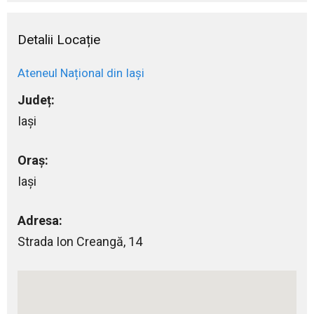
Detalii Locație
Ateneul Național din Iași
Județ:
Iași
Oraș:
Iași
Adresa:
Strada Ion Creangă, 14