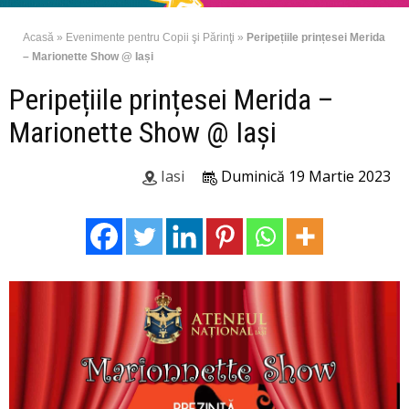
Acasă
»
Evenimente pentru Copii şi Părinţi
»
Peripețiile prințesei Merida
– Marionette Show @ Iași
Peripețiile prințesei Merida –
Marionette Show @ Iași
Iasi
Duminică 19 Martie 2023