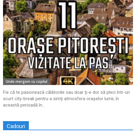
Unde mergem cu copilul
Fie că te pasionează călătoriile sau doar ţi-e dor să pleci într-un
scurt city-break pentru a simţi atmosfera oraşelor lumii, în
această perioadă în...
Cadouri