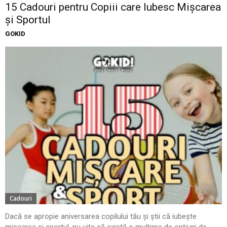
15 Cadouri pentru Copiii care Iubesc Mișcarea
și Sportul
GOKID
Cadouri
Dacă se apropie aniversarea copilului tău și știi că iubește
mișcarea și sportul, nu uita că există o mulțime de opțiuni de