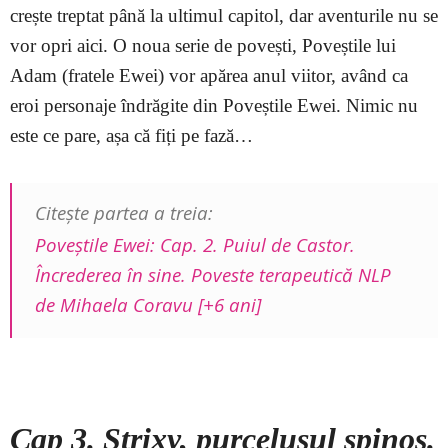
crește treptat până la ultimul capitol, dar aventurile nu se
vor opri aici. O noua serie de povești, Poveștile lui
Adam (fratele Ewei) vor apărea anul viitor, având ca
eroi personaje îndrăgite din Poveștile Ewei. Nimic nu
este ce pare, așa că fiți pe fază…
Citeşte partea a treia:
Poveştile Ewei: Cap. 2. Puiul de Castor.
Încrederea în sine. Poveste terapeutică NLP
de Mihaela Coravu [+6 ani]
–
Cap 3. Strixy, purcelușul spinos.