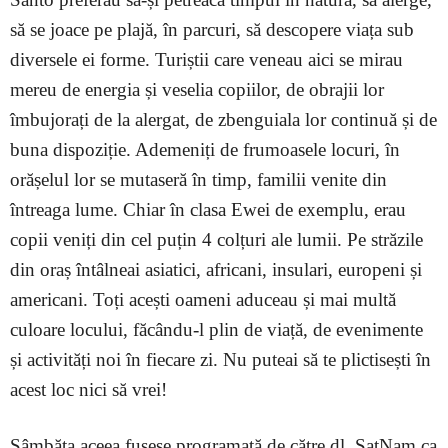
să se joace pe plajă, în parcuri, să descopere viața sub
diversele ei forme. Turiștii care veneau aici se mirau
mereu de energia și veselia copiilor, de obrajii lor
îmbujorați de la alergat, de zbenguiala lor continuă și de
buna dispoziție. Ademeniți de frumoasele locuri, în
orășelul lor se mutaseră în timp, familii venite din
întreaga lume. Chiar în clasa Ewei de exemplu, erau
copii veniți din cel puțin 4 colțuri ale lumii. Pe străzile
din oraș întâlneai asiatici, africani, insulari, europeni și
americani. Toți acești oameni aduceau și mai multă
culoare locului, făcându-l plin de viață, de evenimente
și activități noi în fiecare zi. Nu puteai să te plictisești în
acest loc nici să vrei!
Sâmbăta aceea fusese programată de către dl. SatNam ca