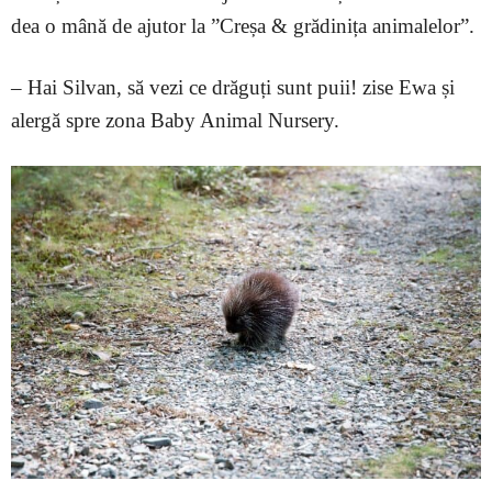
dea o mână de ajutor la ”Creșa & grădinița animalelor”.
– Hai Silvan, să vezi ce drăguți sunt puii! zise Ewa și
alergă spre zona Baby Animal Nursery.