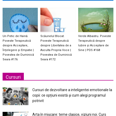
Un Petic de Haină.
Scăunelul Blocat.
Verde Albastru. Poveste
Poveste Terapeutică
Poveste Terapeutică
Terapeutică despre
despre Acceptare,
despre Libertatea de a
Iubire și Acceptare de
Înțelegere și Empatie |
Asculta Propria Voce |
Sine | PDS #168
Povestea de Duminică
Povestea de Duminică
Seara #176
Seara #172
Cursuri
Cursuri de dezvoltare a inteligentei emotionale la
copii: ce opțiuni există și cum alegi programul
potrivit
Arta în mișcare: teme clasice, viziuni noi. Curs