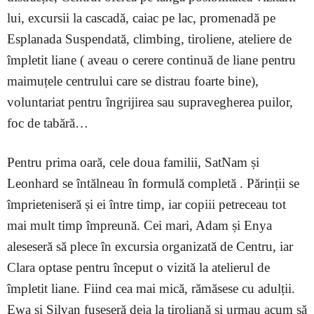
lui, excursii la cascadă, caiac pe lac, promenadă pe
Esplanada Suspendată, climbing, tiroliene, ateliere de
împletit liane ( aveau o cerere continuă de liane pentru
maimuțele centrului care se distrau foarte bine),
voluntariat pentru îngrijirea sau supravegherea puilor,
foc de tabără…
Pentru prima oară, cele doua familii, SatNam și
Leonhard se întălneau în formulă completă . Părinții se
împrieteniseră și ei între timp, iar copiii petreceau tot
mai mult timp împreună. Cei mari, Adam și Enya
aleseseră să plece în excursia organizată de Centru, iar
Clara optase pentru început o vizită la atelierul de
împletit liane. Fiind cea mai mică, rămăsese cu adulții.
Ewa și Silvan fuseseră deja la tiroliană și urmau acum să