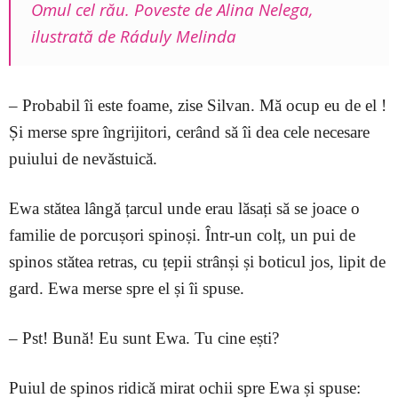
Omul cel rău. Poveste de Alina Nelega,
ilustrată de Ráduly Melinda
– Probabil îi este foame, zise Silvan. Mă ocup eu de el !
Și merse spre îngrijitori, cerând să îi dea cele necesare
puiului de nevăstuică.
Ewa stătea lângă țarcul unde erau lăsați să se joace o
familie de porcușori spinoși. Într-un colț, un pui de
spinos stătea retras, cu țepii strânși și boticul jos, lipit de
gard. Ewa merse spre el și îi spuse.
– Pst! Bună! Eu sunt Ewa. Tu cine ești?
Puiul de spinos ridică mirat ochii spre Ewa și spuse: