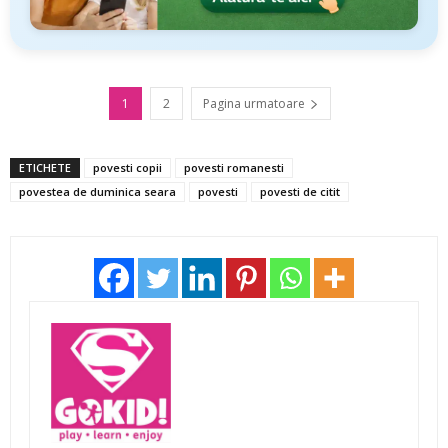
1
2
Pagina urmatoare
ETICHETE
povesti copii
povesti romanesti
povestea de duminica seara
povesti
povesti de citit