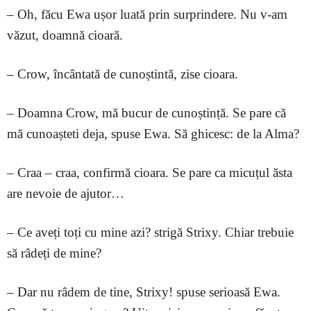
– Oh, făcu Ewa ușor luată prin surprindere. Nu v-am
văzut, doamnă cioară.
– Crow, încântată de cunoștintă, zise cioara.
– Doamna Crow, mă bucur de cunoștință. Se pare că
mă cunoașteti deja, spuse Ewa. Să ghicesc: de la Alma?
– Craa – craa, confirmă cioara. Se pare ca micuțul ăsta
are nevoie de ajutor…
– Ce aveți toți cu mine azi? strigă Strixy. Chiar trebuie
să râdeți de mine?
– Dar nu râdem de tine, Strixy! spuse serioasă Ewa.