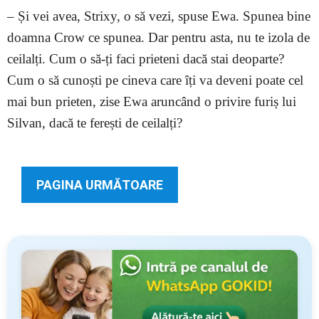
– Și vei avea, Strixy, o să vezi, spuse Ewa. Spunea bine
doamna Crow ce spunea. Dar pentru asta, nu te izola de
ceilalți. Cum o să-ți faci prieteni dacă stai deoparte?
Cum o să cunoști pe cineva care îți va deveni poate cel
mai bun prieten, zise Ewa aruncând o privire furiș lui
Silvan, dacă te ferești de ceilalți?
PAGINA URMĂTOARE