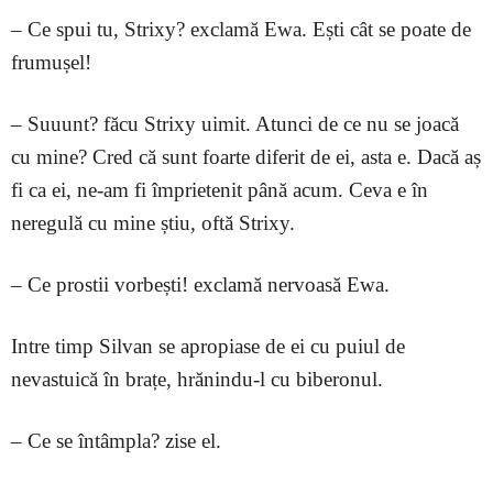
– Ce spui tu, Strixy? exclamă Ewa. Ești cât se poate de
frumușel!
– Suuunt? făcu Strixy uimit. Atunci de ce nu se joacă
cu mine? Cred că sunt foarte diferit de ei, asta e. Dacă aș
fi ca ei, ne-am fi împrietenit până acum. Ceva e în
neregulă cu mine știu, oftă Strixy.
– Ce prostii vorbești! exclamă nervoasă Ewa.
Intre timp Silvan se apropiase de ei cu puiul de
nevastuică în brațe, hrănindu-l cu biberonul.
– Ce se întâmpla? zise el.