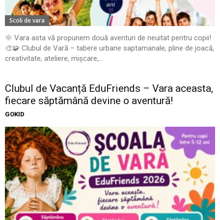
Scoli de vara
🌞 Vara asta vă propunem două aventuri de neuitat pentru copii!
🎨🧩 Clubul de Vară – tabere urbane saptamanale, pline de joacă,
creativitate, ateliere, mișcare,...
Clubul de Vacanță EduFriends – Vara aceasta,
fiecare săptămână devine o aventură!
GOKID