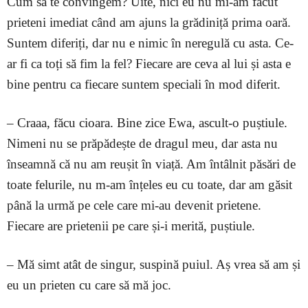
Cum să te convingem? Uite, nici eu nu mi-am făcut
prieteni imediat când am ajuns la grădiniță prima oară.
Suntem diferiți, dar nu e nimic în neregulă cu asta. Ce-
ar fi ca toți să fim la fel? Fiecare are ceva al lui și asta e
bine pentru ca fiecare suntem speciali în mod diferit.
– Craaa, făcu cioara. Bine zice Ewa, ascult-o puștiule.
Nimeni nu se prăpădește de dragul meu, dar asta nu
înseamnă că nu am reușit în viață. Am întâlnit păsări de
toate felurile, nu m-am înțeles eu cu toate, dar am găsit
până la urmă pe cele care mi-au devenit prietene.
Fiecare are prietenii pe care și-i merită, puștiule.
– Mă simt atât de singur, suspină puiul. Aș vrea să am și
eu un prieten cu care să mă joc.