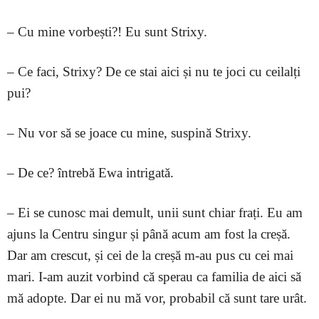
– Cu mine vorbești?! Eu sunt Strixy.
– Ce faci, Strixy? De ce stai aici și nu te joci cu ceilalți
pui?
– Nu vor să se joace cu mine, suspină Strixy.
– De ce? întrebă Ewa intrigată.
– Ei se cunosc mai demult, unii sunt chiar frați. Eu am
ajuns la Centru singur și până acum am fost la creșă.
Dar am crescut, și cei de la creșă m-au pus cu cei mai
mari. I-am auzit vorbind că sperau ca familia de aici să
mă adopte. Dar ei nu mă vor, probabil că sunt tare urât.