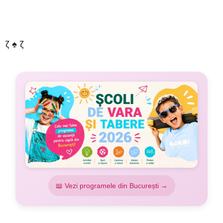
–
ζ ♠ ζ
📖 Vezi programele din București →