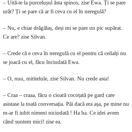
– Uită-te la purcelușul ăsta spinos, zise Ewa. Ți se pare
urât? Ți se pare că ar fi ceva cu el în neregulă?
– Nu, e chiar drăgălaș, deși mi se pare un pic supărat.
Ce are? zise Silvan.
– Crede că e ceva în neregulă cu el pentru că ceilalți nu
se joacă cu el, făcu înciudată Ewa.
– O, nuu, mititelule, zise Silvan. Nu crede asta!
– Craa – craaa, făcu o cioară cocoțată pe gard care
asistase la toată conversația. Păi dacă era așa, pe mine nu
m-ar fi iubit nimeni niciodată ! Ha ha. Ce idei avem
când suntem mici! zise ea.