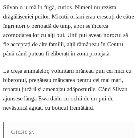
Silvan o urmă în fugă, curios. Nimeni nu rezista
drăgălășeniei puilor. Micuții orfani erau crescuți de către
îngrijitori o perioadă de timp, apoi se încerca
acomodarea lor cu alți pui. Unii pui aveau norocul să
fie acceptați de alte familii, alții rămâneau în Centru
până când puteau fi eliberați în zona protejată.
La creșa animalelor, voluntarii hrăneau puii cei mici cu
biberonul, pregăteau mâncarea pentru cei mai mari,
reparau jucării și amenajau adăposturile. Când Silvan
ajunsese lângă Ewa dădu cu ochii de un pui de
nevăstuică agitat, cu boticul fremătând.
Citeşte şi: