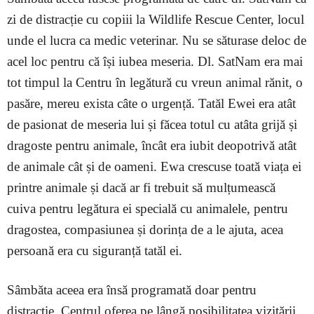
zi de distracție cu copiii la Wildlife Rescue Center, locul
unde el lucra ca medic veterinar. Nu se săturase deloc de
acel loc pentru că își iubea meseria. Dl. SatNam era mai
tot timpul la Centru în legătură cu vreun animal rănit, o
pasăre, mereu exista câte o urgență. Tatăl Ewei era atât
de pasionat de meseria lui și făcea totul cu atâta grijă și
dragoste pentru animale, încât era iubit deopotrivă atât
de animale cât și de oameni. Ewa crescuse toată viața ei
printre animale și dacă ar fi trebuit să mulțumească
cuiva pentru legătura ei specială cu animalele, pentru
dragostea, compasiunea și dorința de a le ajuta, acea
persoană era cu siguranță tatăl ei.
Sâmbăta aceea era însă programată doar pentru
distracție, Centrul oferea pe lângă posibilitatea vizitării