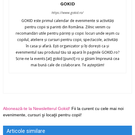
GOKID
https://www.gokid.ro/
GOKID este primul calendar de evenimente si activităţi
pentru copii si parinti din România. Zilnic venim cu
recomandări utile pentru părinţi şi copii: locuri unde ieşim cu
copilul, ateliere şi cursuri pentru copii, spectacole, activităţi
în casa şi afară. Eşti organizator şi îţi doreşti ca şi
evenimentul sau produsul tău să apară în paginile GOKID.ro?
Scrie-ne la events [at] gokid [punct] ro şi găsim împreună cea
mai bună cale de colaborare. Te aşteptăm!
Abonează-te la Newsletterul Gokid!
Fii la curent cu cele mai noi
evenimente, cursuri şi locaţii pentru copii!
Articole similare