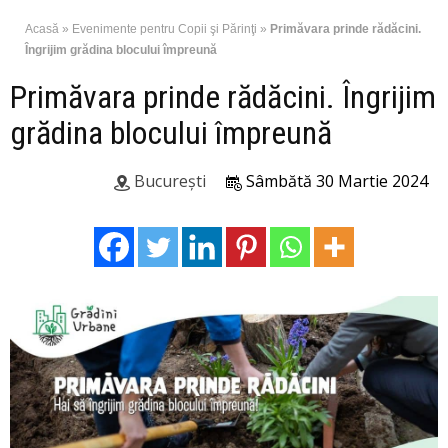
Acasă
»
Evenimente pentru Copii şi Părinţi
»
Primăvara prinde rădăcini.
Îngrijim grădina blocului împreună
Primăvara prinde rădăcini. Îngrijim
grădina blocului împreună
București
Sâmbătă 30 Martie 2024