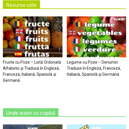
Resurse utile
Fructe cu Poze – Listă Ordonată
Legume cu Poze – Denumiri
Alfabetic şi Tradusă în Engleză,
Traduse în Engleză, Franceză,
Franceză, Italiană, Spaniolă şi
Italiană, Spaniolă şi Germană
Germană
Unde iesim cu copilul