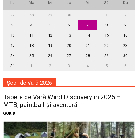
Lu
Ma
Mi
Jo
Vi
Sâ
Du
27
28
29
30
31
1
2
3
4
5
6
7
8
9
10
11
12
13
14
15
16
17
18
19
20
21
22
23
24
25
26
27
28
29
30
31
1
2
3
4
5
6
Școli de Vară 2026
Tabere de Vară Wind Discovery în 2026 –
MTB, paintball și aventură
GOKID