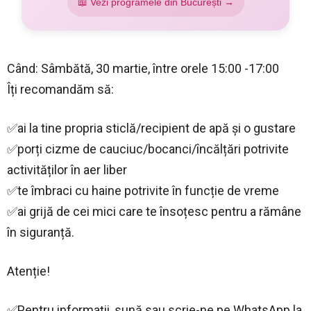
📖 Vezi programele din București →
Când: Sâmbătă, 30 martie, între orele 15:00 -17:00
Îți recomandăm să:
✅ai la tine propria sticlă/recipient de apă și o gustare
✅porți cizme de cauciuc/bocanci/încălțări potrivite
activităților în aer liber
✅te îmbraci cu haine potrivite în funcție de vreme
✅ai grijă de cei mici care te însoțesc pentru a rămâne
în siguranță.
Atenție!
✅Pentru informații, sună sau scrie-ne pe WhatsApp la