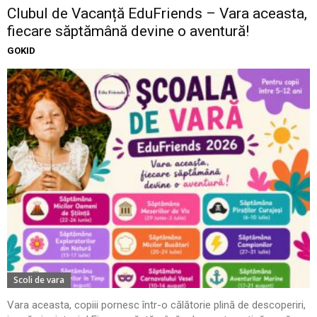
Clubul de Vacanță EduFriends – Vara aceasta,
fiecare săptămână devine o aventură!
GOKID
Scoli de vara
Vara aceasta, copiii pornesc într-o călătorie plină de descoperiri,