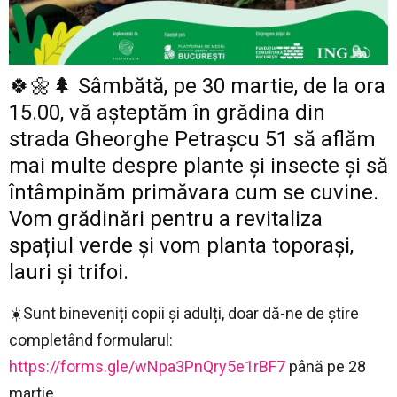
🍀🌼🌲 Sâmbătă, pe 30 martie, de la ora
15.00, vă așteptăm în grădina din
strada Gheorghe Petrașcu 51 să aflăm
mai multe despre plante şi insecte şi să
întâmpinăm primăvara cum se cuvine.
Vom grădinări pentru a revitaliza
spațiul verde şi vom planta toporaşi,
lauri şi trifoi.
☀️Sunt bineveniți copii şi adulți, doar dă-ne de ştire
completând formularul:
https://forms.gle/wNpa3PnQry5e1rBF7
până pe 28
martie.