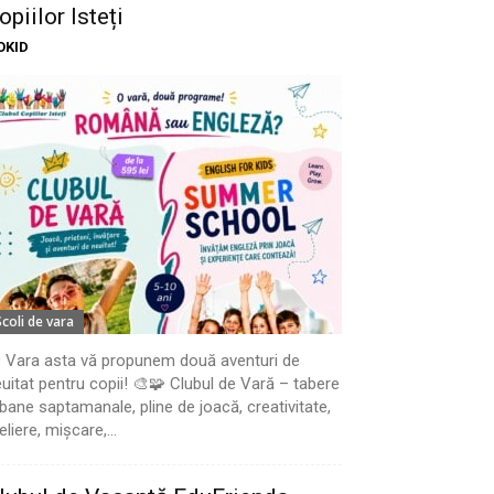
opiilor Isteți
OKID
Scoli de vara
 Vara asta vă propunem două aventuri de
uitat pentru copii! 🎨🧩 Clubul de Vară – tabere
bane saptamanale, pline de joacă, creativitate,
eliere, mișcare,...