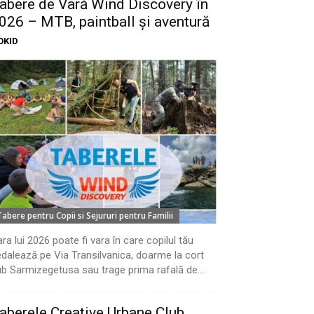
abere de Vară Wind Discovery în
026 – MTB, paintball și aventură
OKID
Tabere pentru Copii si Sejururi pentru Familii
ra lui 2026 poate fi vara în care copilul tău
dalează pe Via Transilvanica, doarme la cort
b Sarmizegetusa sau trage prima rafală de...
aberele Creative Urbane Club