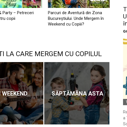
T
& Party – Petreceri
Parcuri de Aventură din Zona
U
tru copii
Bucureştiului. Unde Mergem în
î
Weekend cu Copiii?
G
TI LA CARE MERGEM CU COPILUL
N WEEKEND
SĂPTĂMÂNA ASTA
Re
a 
So