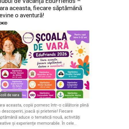
lubul de Vacanță EduFriends –
ara aceasta, fiecare săptămână
evine o aventură!
OKID
Scoli de vara
ra aceasta, copiii pornesc într-o călătorie plină
 descoperiri, joacă și prietenie! Fiecare
ptămână aduce o tematică nouă, activități
eative și experiențe memorabile. În cele...