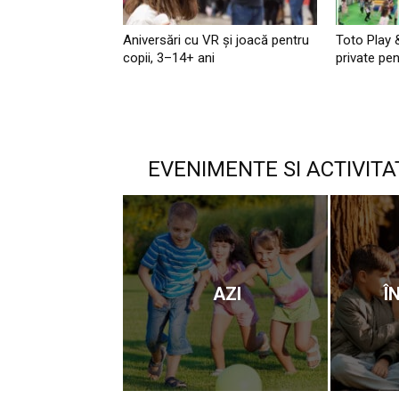
Aniversări cu VR și joacă pentru
Toto Play 
copii, 3–14+ ani
private pen
EVENIMENTE SI ACTIVITA
AZI
Î