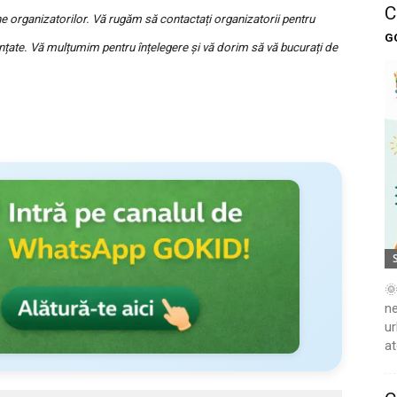
C
 organizatorilor. Vă rugăm să contactați organizatorii pentru
G
nțate. Vă mulțumim pentru înțelegere și vă dorim să vă bucurați de
🌞
ne
ur
at