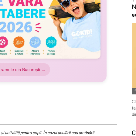
N
G
gramele din București →
Cl
ta
di
C
activități pentru copii. În cazul anulării sau amânării