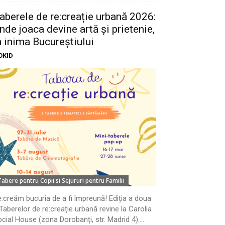
aberele de re:creație urbană 2026:
nde joaca devine artă și prietenie,
n inima Bucureștiului
OKID
Tabere pentru Copii si Sejururi pentru Familii
:creăm bucuria de a fi împreună! Ediția a doua
Taberelor de re:creație urbană revine la Carolia
cial House (zona Dorobanți, str. Madrid 4)....