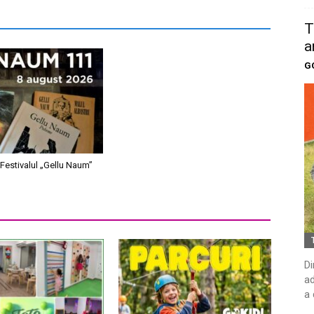
T
a
G
Festivalul „Gellu Naum”
Di
ad
a 