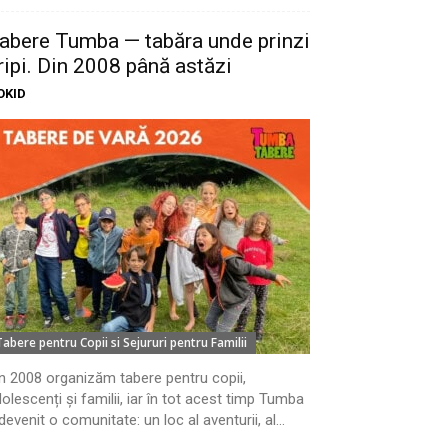
abere Tumba — tabăra unde prinzi
ripi. Din 2008 până astăzi
OKID
Tabere pentru Copii si Sejururi pentru Familii
n 2008 organizăm tabere pentru copii,
olescenți și familii, iar în tot acest timp Tumba
devenit o comunitate: un loc al aventurii, al...