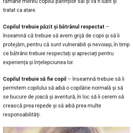
rămâne mereu copilul părinților săi și va fi iubit și
tratat ca atare.
Copilul trebuie păzit și bătrânul respectat
–
înseamnă că trebuie să avem grijă de copii și să îi
protejăm, pentru că sunt vulnerabili și nevoiași, în timp
ce bătrânii trebuie respectați și apreciați pentru
experiența și înțelepciunea lor.
Copilul trebuie să fie copil
– înseamnă trebuie să îi
permitem copilului să aibă o copilărie normală și să
se bucure de joacă și aventură, în loc să îi cerem să
crească prea repede și să aibă prea multe
responsabilități.