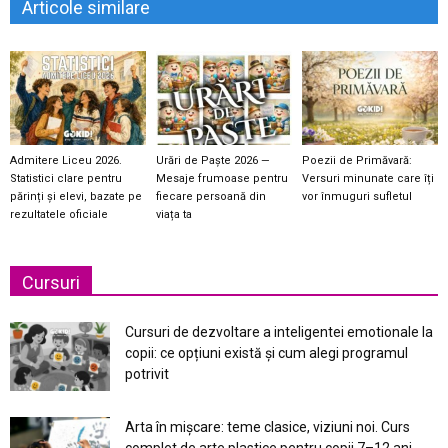
Articole similare
Admitere Liceu 2026.
Urări de Paște 2026 —
Poezii de Primăvară:
Statistici clare pentru
Mesaje frumoase pentru
Versuri minunate care îți
părinți și elevi, bazate pe
fiecare persoană din
vor înmuguri sufletul
rezultatele oficiale
viața ta
Cursuri
Cursuri de dezvoltare a inteligentei emotionale la
copii: ce opțiuni există și cum alegi programul
potrivit
Arta în mișcare: teme clasice, viziuni noi. Curs
complet de arte plastice pentru copii 7–12 ani