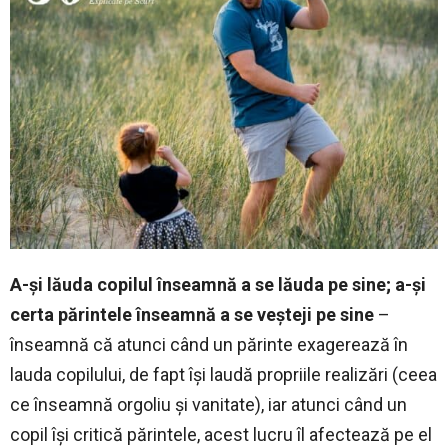
A-și lăuda copilul înseamnă a se lăuda pe sine; a-și
certa părintele înseamnă a se veșteji pe sine
–
înseamnă că atunci când un părinte exagerează în
lauda copilului, de fapt își laudă propriile realizări (ceea
ce înseamnă orgoliu și vanitate), iar atunci când un
copil își critică părintele, acest lucru îl afectează pe el