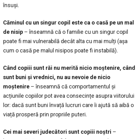
însuși.
Căminul cu un singur copil este ca o casă pe un mal
de nisip
– înseamnă că o familie cu un singur copil
poate fi mai vulnerabilă decât alta cu mai mulți (așa
cum o casă pe malul nisipos poate fi instabilă).
Când copiii sunt răi nu merită nicio moștenire, când
sunt buni și vrednici, nu au nevoie de nicio
moștenire
– înseamnă că comportamentul și
acțiunile copiilor pot avea consecințe asupra viitorului
lor: dacă sunt buni învață lucruri care îi ajută să aibă o
viață prosperă prin propriile puteri.
Cei mai severi judecători sunt copiii noștri
–