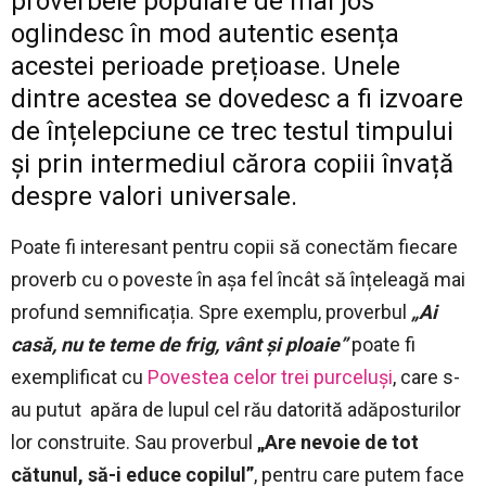
proverbele populare de mai jos
oglindesc în mod autentic esența
acestei perioade prețioase. Unele
dintre acestea se dovedesc a fi izvoare
de înțelepciune ce trec testul timpului
și prin intermediul cărora copiii învață
despre valori universale.
Poate fi interesant pentru copii să conectăm fiecare
proverb cu o poveste în așa fel încât să înțeleagă mai
profund semnificația. Spre exemplu, proverbul
„Ai
casă, nu te teme de frig, vânt și ploaie”
poate fi
exemplificat cu
Povestea celor trei purceluși
, care s-
au putut apăra de lupul cel rău datorită adăposturilor
lor construite. Sau proverbul
„Are nevoie de tot
cătunul, să-i educe copilul”
, pentru care putem face