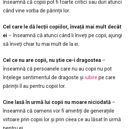
înseamnă că copiii pot fi foarte critici sau duri atunci
când vine vorba de părinții lor.
Cel care le dă lecții copiilor, învață mai mult decât
ei
– înseamnă că atunci când îi înveți pe copii, ajungi
să înveți chiar tu mai mult de la ei.
Cel ce nu are copii, nu știe ce-i dragostea
–
înseamnă că persoanele care nu au copii nu pot
înțelege sentimentul de dragoste și
iubire
pe care
părinții îl au pentru copiii lor.
Cine lasă în urmă lui copii nu moare niciodată
–
înseamnă că oamenii vor fi amintiți de generațiile
viitoare prin copiii lor și prin ceea ce au lăsat în urmă
pentru ei.