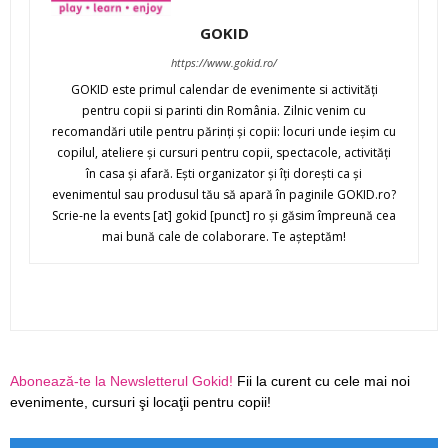
GOKID
https://www.gokid.ro/
GOKID este primul calendar de evenimente si activităţi
pentru copii si parinti din România. Zilnic venim cu
recomandări utile pentru părinţi şi copii: locuri unde ieşim cu
copilul, ateliere şi cursuri pentru copii, spectacole, activităţi
în casa şi afară. Eşti organizator şi îţi doreşti ca şi
evenimentul sau produsul tău să apară în paginile GOKID.ro?
Scrie-ne la events [at] gokid [punct] ro şi găsim împreună cea
mai bună cale de colaborare. Te aşteptăm!
Abonează-te la Newsletterul Gokid!
Fii la curent cu cele mai noi
evenimente, cursuri şi locaţii pentru copii!