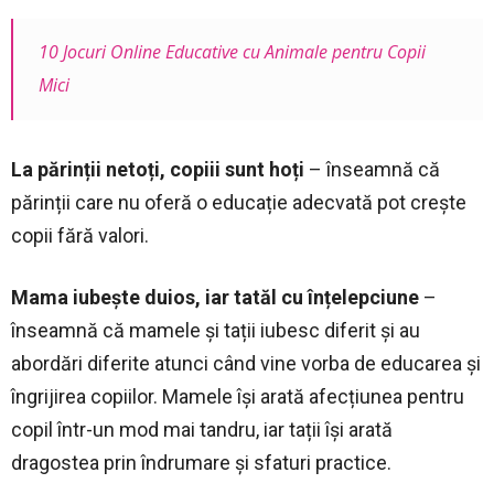
10 Jocuri Online Educative cu Animale pentru Copii
Mici
La părinții netoți, copiii sunt hoți
– înseamnă că
părinții care nu oferă o educație adecvată pot crește
copii fără valori.
Mama iubește duios, iar tatăl cu înțelepciune
–
înseamnă că mamele și tații iubesc diferit și au
abordări diferite atunci când vine vorba de educarea și
îngrijirea copiilor. Mamele își arată afecțiunea pentru
copil într-un mod mai tandru, iar tații își arată
dragostea prin îndrumare și sfaturi practice.