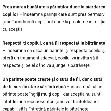
Prea marea bunătate a părinților duce la pierderea
copiilor
– înseamnă părinții care sunt prea permisivi
și nu își îndrumă copiii pot duce la probleme în relația
cu aceștia.
Respectă-ți copilul, ca să fii respectat la bătrânețe
– înseamnă că dacă un părinte își respectă copilul și îi
oferă un tratament adecvat, copilul va învăța să îl
respecte și pe el când va ajunge la bătrânețe.
Un părinte poate crește și o sută de fii, dar o sută
de fii nu-s în stare să-l întrețină
– înseamnă că un
părinte poate îngriji mulți copii, dar aceștia nu sunt
întotdeauna recunoscători și nu vor fi întotdeauna
capabili să își întrețină părintele la bătrânețe.