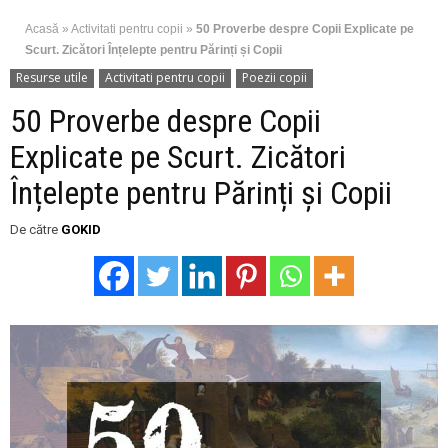
Acasă
»
Activitati pentru copii
»
50 Proverbe despre Copii Explicate pe
Scurt. Zicători Înțelepte pentru Părinți și Copii
Resurse utile
Activitati pentru copii
Poezii copii
50 Proverbe despre Copii
Explicate pe Scurt. Zicători
Înțelepte pentru Părinți și Copii
De către
GOKID