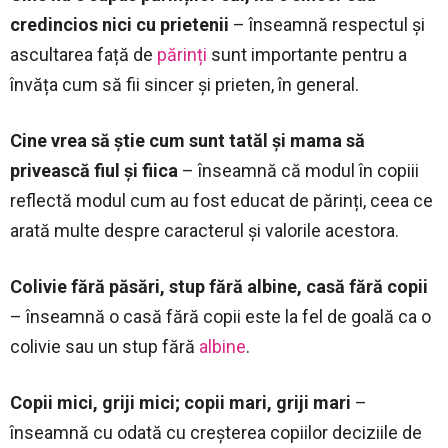
credincios nici cu prietenii
– înseamnă respectul și
ascultarea față de
părinți
sunt importante pentru a
învăța cum să fii sincer și prieten, în general.
Cine vrea să știe cum sunt tatăl și mama să
privească fiul și fiica
– înseamnă că modul în copiii
reflectă modul cum au fost educat de părinți, ceea ce
arată multe despre caracterul și valorile acestora.
Colivie fără păsări, stup fără albine, casă fără copii
– înseamnă o casă fără copii este la fel de goală ca o
colivie sau un stup fără
albine
.
Copii mici, griji mici; copii mari, griji mari
–
înseamnă cu odată cu creșterea copiilor deciziile de