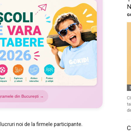
N
G
gramele din București →
Cl
ta
di
cruri noi de la firmele participante.
C