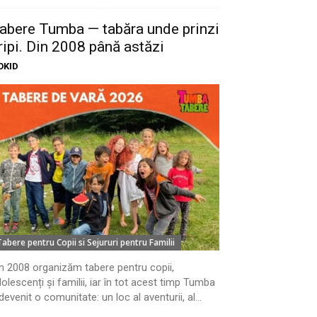
abere Tumba — tabăra unde prinzi
ripi. Din 2008 până astăzi
OKID
Tabere pentru Copii si Sejururi pentru Familii
n 2008 organizăm tabere pentru copii,
olescenți și familii, iar în tot acest timp Tumba
devenit o comunitate: un loc al aventurii, al...