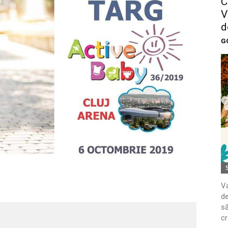
C
V
d
G
Va
de
să
cr