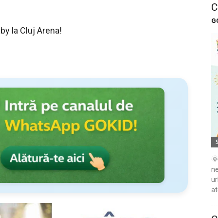
C
G
by la Cluj Arena!
🌞
ne
ur
at