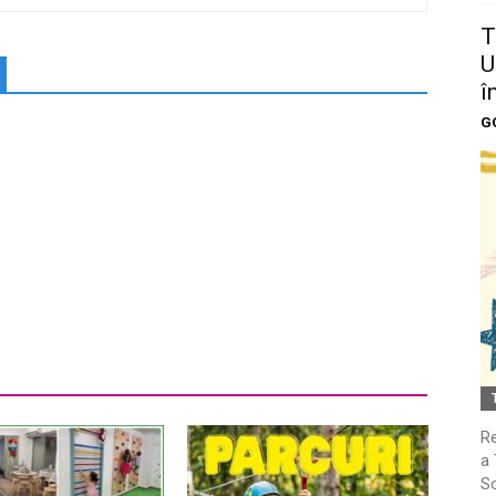
T
U
î
G
Re
a 
So