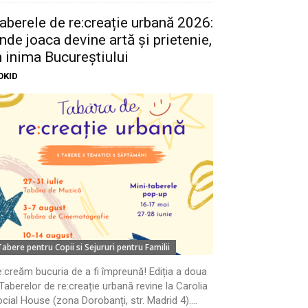
aberele de re:creație urbană 2026:
nde joaca devine artă și prietenie,
n inima Bucureștiului
OKID
Tabere pentru Copii si Sejururi pentru Familii
:creăm bucuria de a fi împreună! Ediția a doua
Taberelor de re:creație urbană revine la Carolia
cial House (zona Dorobanți, str. Madrid 4)....