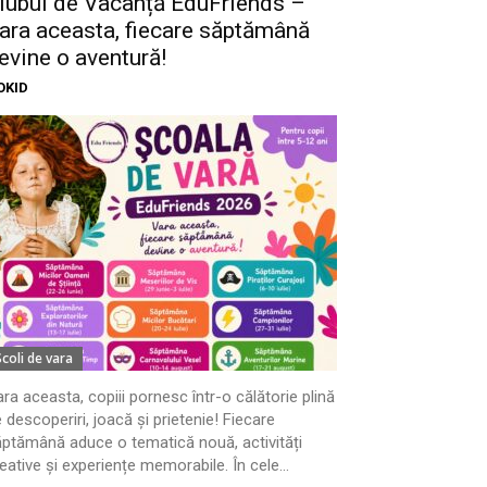
lubul de Vacanță EduFriends –
ara aceasta, fiecare săptămână
evine o aventură!
OKID
Scoli de vara
ra aceasta, copiii pornesc într-o călătorie plină
 descoperiri, joacă și prietenie! Fiecare
ptămână aduce o tematică nouă, activități
eative și experiențe memorabile. În cele...