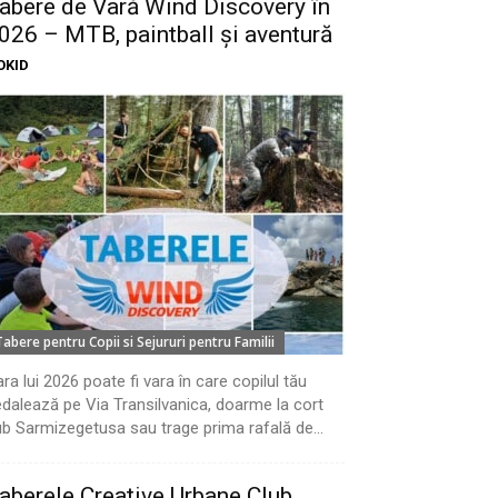
abere de Vară Wind Discovery în
026 – MTB, paintball și aventură
OKID
Tabere pentru Copii si Sejururi pentru Familii
ra lui 2026 poate fi vara în care copilul tău
dalează pe Via Transilvanica, doarme la cort
b Sarmizegetusa sau trage prima rafală de...
aberele Creative Urbane Club