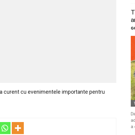
T
a
G
 la curent cu evenimentele importante pentru
Di
ad
a 