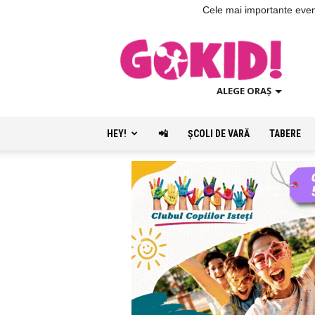
Cele mai importante evenim
ALEGE ORAȘ
HEY!
📲
ŞCOLI DE VARĂ
TABERE