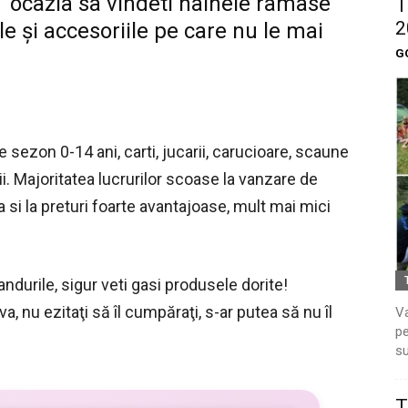
ocazia sa vindeti hainele ramase
T
2
iile şi accesoriile pe care nu le mai
G
e sezon 0-14 ani, carti, jucarii, carucioare, scaune
i. Majoritatea lucrurilor scoase la vanzare de
 si la preturi foarte avantajoase, mult mai mici
andurile, sigur veti gasi produsele dorite!
va, nu ezitaţi să îl cumpăraţi, s-ar putea să nu îl
Va
pe
su
T