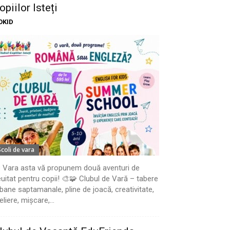
opiilor Isteți
OKID
Scoli de vara
 Vara asta vă propunem două aventuri de
uitat pentru copii! 🎨🧩 Clubul de Vară – tabere
bane saptamanale, pline de joacă, creativitate,
eliere, mișcare,...