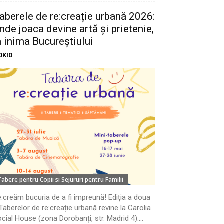
aberele de re:creație urbană 2026:
nde joaca devine artă și prietenie,
n inima Bucureștiului
OKID
Tabere pentru Copii si Sejururi pentru Familii
:creăm bucuria de a fi împreună! Ediția a doua
Taberelor de re:creație urbană revine la Carolia
cial House (zona Dorobanți, str. Madrid 4)....