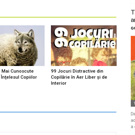
T
a
G
e Mai Cunoscute
99 Jocuri Distractive din
Înţelesul Copiilor
Copilărie în Aer Liber şi de
Interior
Di
ad
a 