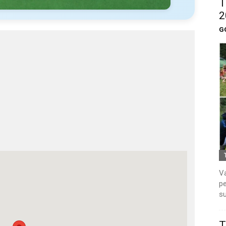
T
2
G
Va
pe
su
T