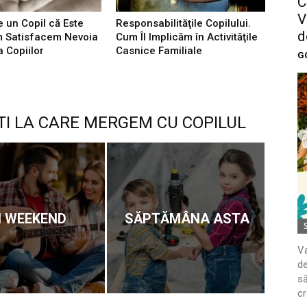
C
V
 un Copil că Este
Responsabilităţile Copilului.
d
m Satisfacem Nevoia
Cum Îl Implicăm în Activităţile
a Copiilor
Casnice Familiale
G
TI LA CARE MERGEM CU COPILUL
N WEEKEND
SĂPTĂMÂNA ASTA
Va
de
să
cr