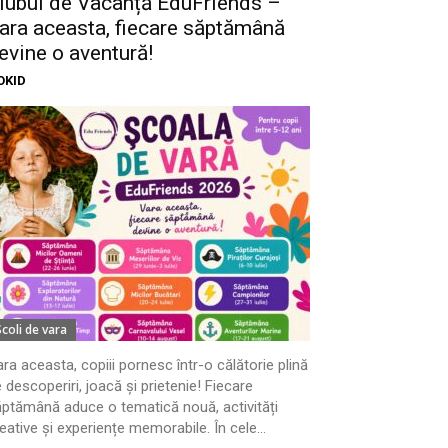
lubul de Vacanță EduFriends –
ara aceasta, fiecare săptămână
evine o aventură!
OKID
Scoli de vara
ra aceasta, copiii pornesc într-o călătorie plină
 descoperiri, joacă și prietenie! Fiecare
ptămână aduce o tematică nouă, activități
eative și experiențe memorabile. În cele...