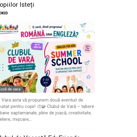
opiilor Isteți
OKID
Scoli de vara
 Vara asta vă propunem două aventuri de
uitat pentru copii! 🎨🧩 Clubul de Vară – tabere
bane saptamanale, pline de joacă, creativitate,
eliere, mișcare,...