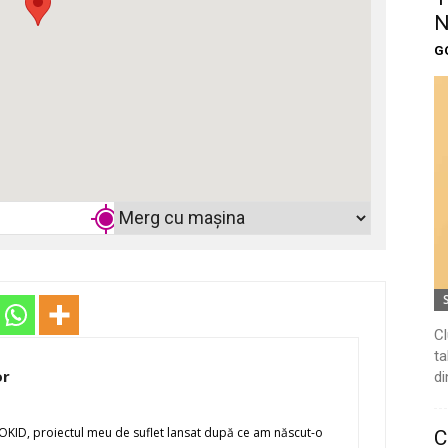
N
G
Cl
ta
or
di
KID, proiectul meu de suflet lansat după ce am născut-o
C