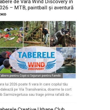
abere de Vară Wind Discovery în
026 – MTB, paintball și aventură
OKID
Tabere pentru Copii si Sejururi pentru Familii
ra lui 2026 poate fi vara în care copilul tău
dalează pe Via Transilvanica, doarme la cort
b Sarmizegetusa sau trage prima rafală de...
aberele Creative Urbane Club