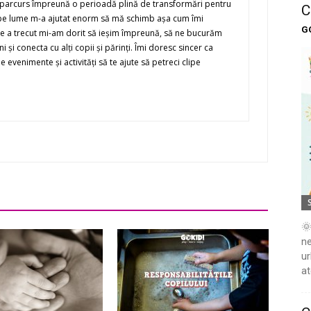
 parcurs împreună o perioadă plină de transformări pentru
C
i pe lume m-a ajutat enorm să mă schimb aşa cum îmi
G
re a trecut mi-am dorit să ieşim împreună, să ne bucurăm
i şi conecta cu alţi copii şi părinţi. Îmi doresc sincer ca
evenimente şi activităţi să te ajute să petreci clipe
🌞
ne
ur
at