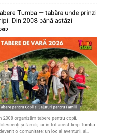
abere Tumba — tabăra unde prinzi
ripi. Din 2008 până astăzi
OKID
Tabere pentru Copii si Sejururi pentru Familii
n 2008 organizăm tabere pentru copii,
olescenți și familii, iar în tot acest timp Tumba
devenit o comunitate: un loc al aventurii, al...