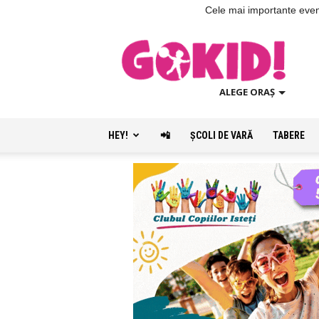
Cele mai importante evenim
ALEGE ORAȘ
HEY!
📲
ŞCOLI DE VARĂ
TABERE