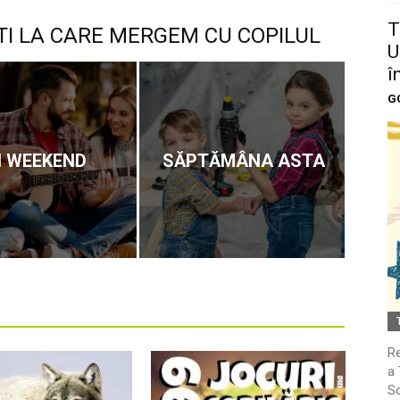
T
TI LA CARE MERGEM CU COPILUL
U
î
G
N WEEKEND
SĂPTĂMÂNA ASTA
Re
a 
So