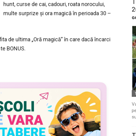
T
hunt, curse de cai, cadouri, roata norocului,
2
multe surprize și ora magică în perioada 30 –
G
fita de ultima „Oră magică” în care dacă încarci
ncte BONUS.
Va
pe
su
T