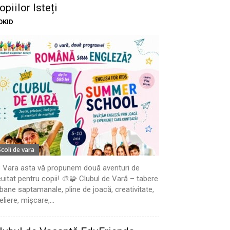
opiilor Isteți
OKID
Scoli de vara
 Vara asta vă propunem două aventuri de
uitat pentru copii! 🎨🧩 Clubul de Vară – tabere
bane saptamanale, pline de joacă, creativitate,
eliere, mișcare,...