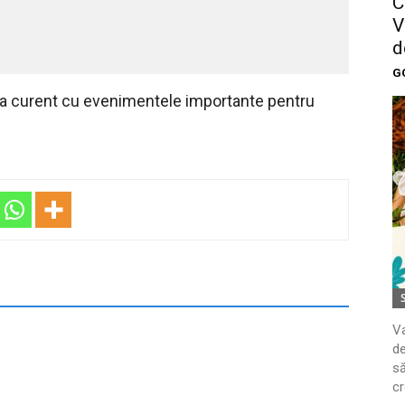
C
V
d
G
 la curent cu evenimentele importante pentru
Va
de
să
cr