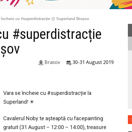
 încheie cu #superdistracție @ Superland Brașov
cu #superdistracție
așov
Brasov
30-31 August 2019
Vara se încheie cu #superdistracție la
Superland! ☀
Cavalerul Noby te așteaptă cu facepainting
gratuit (31 August – 12:00 – 14:00), treasure