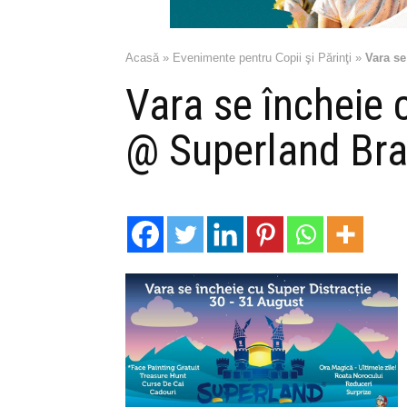
Acasă
»
Evenimente pentru Copii şi Părinţi
»
Vara se
Vara se încheie 
@ Superland Br