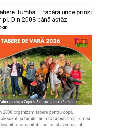
abere Tumba — tabăra unde prinzi
ripi. Din 2008 până astăzi
OKID
Tabere pentru Copii si Sejururi pentru Familii
n 2008 organizăm tabere pentru copii,
olescenți și familii, iar în tot acest timp Tumba
devenit o comunitate: un loc al aventurii, al...