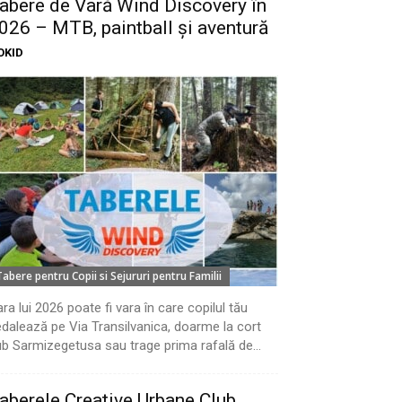
abere de Vară Wind Discovery în
026 – MTB, paintball și aventură
OKID
Tabere pentru Copii si Sejururi pentru Familii
ra lui 2026 poate fi vara în care copilul tău
dalează pe Via Transilvanica, doarme la cort
b Sarmizegetusa sau trage prima rafală de...
aberele Creative Urbane Club