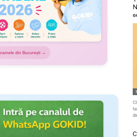
N
G
gramele din București →
Cl
ta
di
C