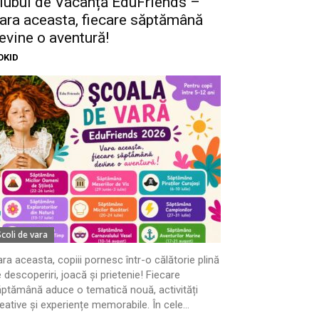
lubul de Vacanță EduFriends –
ara aceasta, fiecare săptămână
evine o aventură!
OKID
Scoli de vara
ra aceasta, copiii pornesc într-o călătorie plină
 descoperiri, joacă și prietenie! Fiecare
ptămână aduce o tematică nouă, activități
eative și experiențe memorabile. În cele...