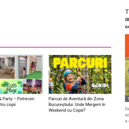
T
a
G
& Party – Petreceri
Parcuri de Aventură din Zona
tru copii
Bucureştiului. Unde Mergem în
Di
Weekend cu Copiii?
ad
a 