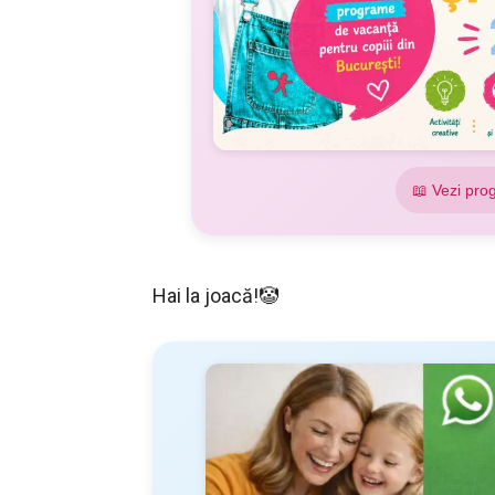
📖 Vezi pro
Hai la joacă!🤡