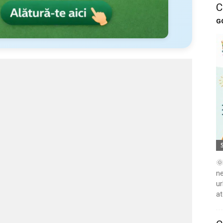
C
G
🌞
ne
ur
at