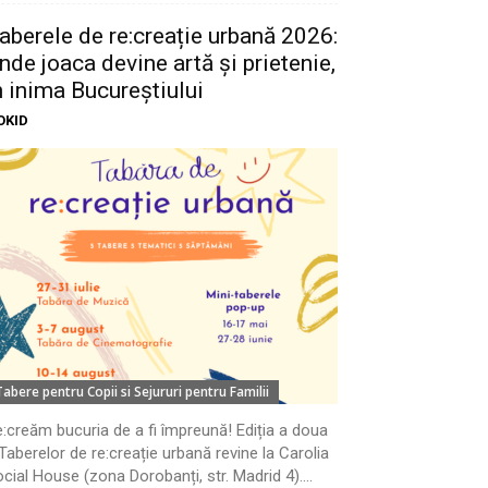
aberele de re:creație urbană 2026:
nde joaca devine artă și prietenie,
n inima Bucureștiului
OKID
Tabere pentru Copii si Sejururi pentru Familii
:creăm bucuria de a fi împreună! Ediția a doua
Taberelor de re:creație urbană revine la Carolia
cial House (zona Dorobanți, str. Madrid 4)....