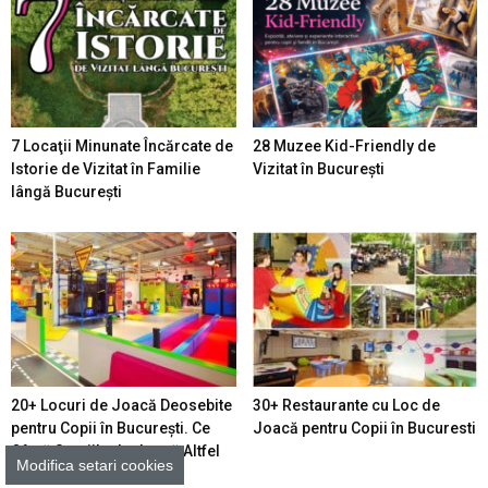
7 Locaţii Minunate Încărcate de
28 Muzee Kid-Friendly de
Istorie de Vizitat în Familie
Vizitat în București
lângă București
20+ Locuri de Joacă Deosebite
30+ Restaurante cu Loc de
pentru Copii în Bucureşti. Ce
Joacă pentru Copii în Bucuresti
Oferă Spaţiile de Joacă Altfel
Modifica setari cookies
din Sectorul Tău –...