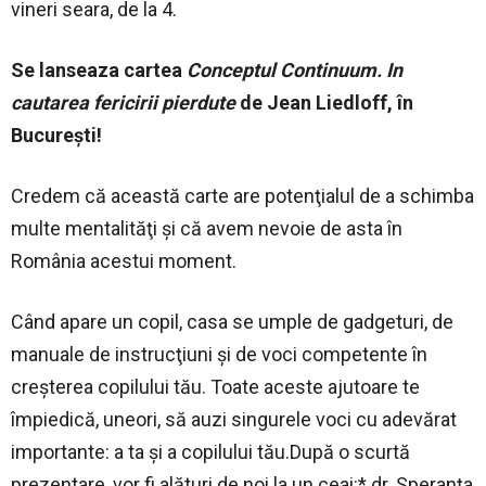
vineri seara, de la 4.
Se lanseaza cartea
Conceptul Continuum. In
cautarea fericirii pierdute
de Jean Liedloff, în
Bucureşti!
Credem că această carte are potenţialul de a schimba
multe mentalităţi şi că avem nevoie de asta în
România acestui moment.
Când apare un copil, casa se umple de gadgeturi, de
manuale de instrucţiuni şi de voci competente în
creşterea copilului tău. Toate aceste ajutoare te
împiedică, uneori, să auzi singurele voci cu adevărat
importante: a ta şi a copilului tău.După o scurtă
prezentare, vor fi alături de noi la un ceai:* dr. Speranţa