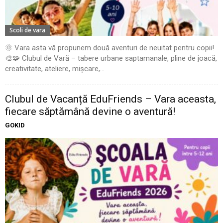
Scoli de vara
🌞 Vara asta vă propunem două aventuri de neuitat pentru copii!
🎨🧩 Clubul de Vară – tabere urbane saptamanale, pline de joacă,
creativitate, ateliere, mișcare,...
Clubul de Vacanță EduFriends – Vara aceasta,
fiecare săptămână devine o aventură!
GOKID