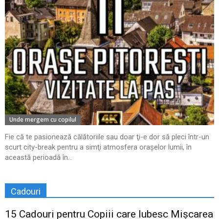
Unde mergem cu copilul
Fie că te pasionează călătoriile sau doar ţi-e dor să pleci într-un
scurt city-break pentru a simţi atmosfera oraşelor lumii, în
această perioadă în...
Cadouri
15 Cadouri pentru Copiii care Iubesc Mișcarea