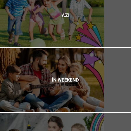
AZI
ÎN WEEKEND