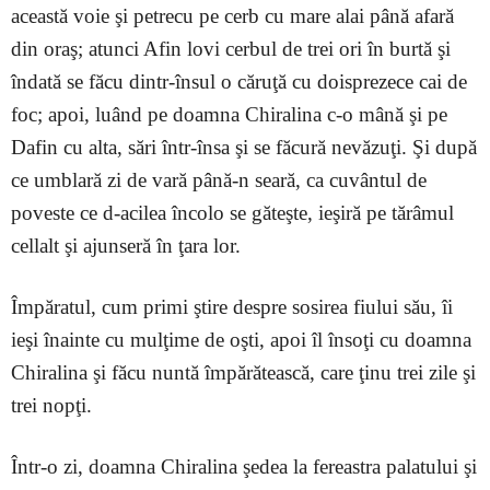
această voie şi petrecu pe cerb cu mare alai până afară
din oraş; atunci Afin lovi cerbul de trei ori în burtă şi
îndată se făcu dintr-însul o căruţă cu doisprezece cai de
foc; apoi, luând pe doamna Chiralina c-o mână şi pe
Dafin cu alta, sări într-însa şi se făcură nevăzuţi. Şi după
ce umblară zi de vară până-n seară, ca cuvântul de
poveste ce d-acilea încolo se găteşte, ieşiră pe tărâmul
cellalt şi ajunseră în ţara lor.
Împăratul, cum primi ştire despre sosirea fiului său, îi
ieşi înainte cu mulţime de oşti, apoi îl însoţi cu doamna
Chiralina şi făcu nuntă împărătească, care ţinu trei zile şi
trei nopţi.
Într-o zi, doamna Chiralina şedea la fereastra palatului şi