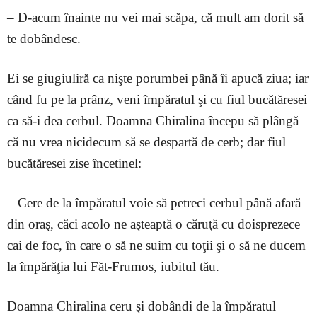
– D-acum înainte nu vei mai scăpa, că mult am dorit să
te dobândesc.
Ei se giugiuliră ca nişte porumbei până îi apucă ziua; iar
când fu pe la prânz, veni împăratul şi cu fiul bucătăresei
ca să-i dea cerbul. Doamna Chiralina începu să plângă
că nu vrea nicidecum să se despartă de cerb; dar fiul
bucătăresei zise încetinel:
– Cere de la împăratul voie să petreci cerbul până afară
din oraş, căci acolo ne aşteaptă o căruţă cu doisprezece
cai de foc, în care o să ne suim cu toţii şi o să ne ducem
la împărăţia lui Făt-Frumos, iubitul tău.
Doamna Chiralina ceru şi dobândi de la împăratul