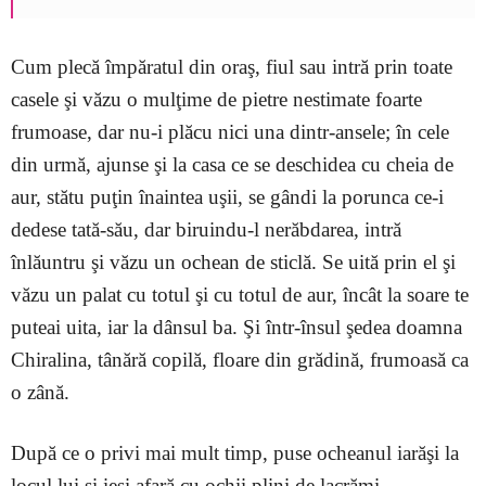
Cum plecă împăratul din oraş, fiul sau intră prin toate
casele şi văzu o mulţime de pietre nestimate foarte
frumoase, dar nu-i plăcu nici una dintr-ansele; în cele
din urmă, ajunse şi la casa ce se deschidea cu cheia de
aur, stătu puţin înaintea uşii, se gândi la porunca ce-i
dedese tată-său, dar biruindu-l nerăbdarea, intră
înlăuntru şi văzu un ochean de sticlă. Se uită prin el şi
văzu un palat cu totul şi cu totul de aur, încât la soare te
puteai uita, iar la dânsul ba. Şi într-însul şedea doamna
Chiralina, tânără copilă, floare din grădină, frumoasă ca
o zână.
După ce o privi mai mult timp, puse ocheanul iarăşi la
locul lui şi ieşi afară cu ochii plini de lacrămi.