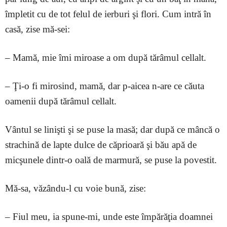
împletit cu de tot felul de ierburi şi flori. Cum intră în
casă, zise mă-sei:
– Mamă, mie îmi miroase a om după tărâmul cellalt.
– Ţi-o fi mirosind, mamă, dar p-aicea n-are ce căuta
oamenii după tărâmul cellalt.
Vântul se linişti şi se puse la masă; dar după ce mâncă o
strachină de lapte dulce de căprioară şi bău apă de
micşunele dintr-o oală de marmură, se puse la povestit.
Mă-sa, văzându-l cu voie bună, zise:
– Fiul meu, ia spune-mi, unde este împărăţia doamnei