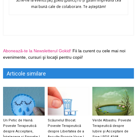
Scrie-ne la events [at] gokid [punct] ro şi găsim împreună cea
mai bună cale de colaborare. Te aşteptăm!
Abonează-te la Newsletterul Gokid!
Fii la curent cu cele mai noi
evenimente, cursuri şi locaţii pentru copii!
Articole similare
Un Petic de Haină.
Scăunelul Blocat.
Verde Albastru. Poveste
Poveste Terapeutică
Poveste Terapeutică
Terapeutică despre
despre Acceptare,
despre Libertatea de a
Iubire și Acceptare de
Înțelegere și Empatie |
Asculta Propria Voce |
Sine | PDS #168