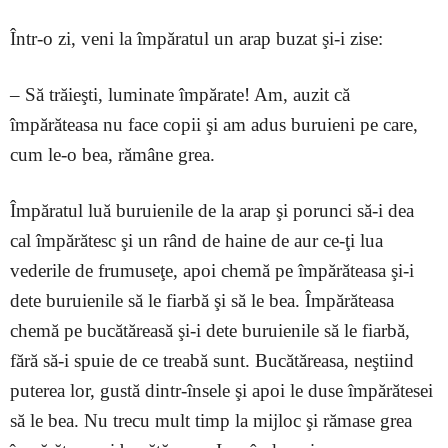
Într-o zi, veni la împăratul un arap buzat şi-i zise:
– Să trăieşti, luminate împărate! Am, auzit că
împărăteasa nu face copii şi am adus buruieni pe care,
cum le-o bea, rămâne grea.
Împăratul luă buruienile de la arap şi porunci să-i dea
cal împărătesc şi un rând de haine de aur ce-ţi lua
vederile de frumuseţe, apoi chemă pe împărăteasa şi-i
dete buruienile să le fiarbă şi să le bea. Împărăteasa
chemă pe bucătăreasă şi-i dete buruienile să le fiarbă,
fără să-i spuie de ce treabă sunt. Bucătăreasa, neştiind
puterea lor, gustă dintr-însele şi apoi le duse împărătesei
să le bea. Nu trecu mult timp la mijloc şi rămase grea