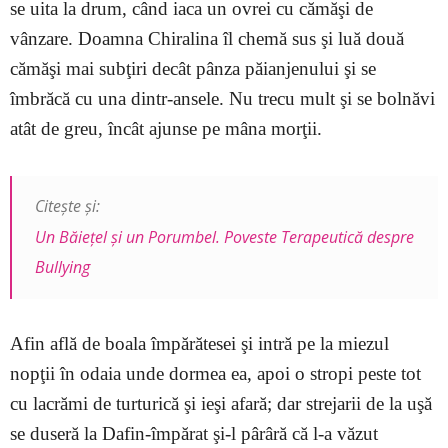
se uita la drum, când iaca un ovrei cu cămăşi de
vânzare. Doamna Chiralina îl chemă sus şi luă două
cămăşi mai subţiri decât pânza păianjenului şi se
îmbrăcă cu una dintr-ansele. Nu trecu mult şi se bolnăvi
atât de greu, încât ajunse pe mâna morţii.
Citește și:
Un Băiețel și un Porumbel. Poveste Terapeutică despre
Bullying
Afin află de boala împărătesei şi intră pe la miezul
nopţii în odaia unde dormea ea, apoi o stropi peste tot
cu lacrămi de turturică şi ieşi afară; dar strejarii de la uşă
se duseră la Dafin-împărat şi-l pârâră că l-a văzut