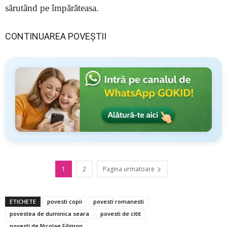
sărutând pe împărăteasa.
CONTINUAREA POVEȘTII
1
2
Pagina urmatoare
ETICHETE
povesti copii
povesti romanesti
povestea de duminica seara
povesti de citit
povesti de Nicolae Filimon