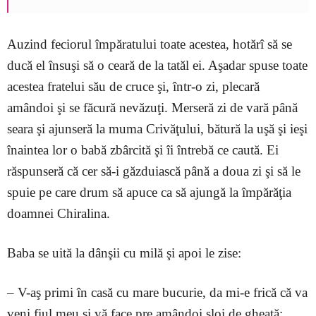
Auzind feciorul împăratului toate acestea, hotărî să se
ducă el însuşi să o ceară de la tatăl ei. Aşadar spuse toate
acestea fratelui său de cruce şi, într-o zi, plecară
amândoi şi se făcură nevăzuţi. Merseră zi de vară până
seara şi ajunseră la muma Crivăţului, bătură la uşă şi ieşi
înaintea lor o babă zbârcită şi îi întrebă ce caută. Ei
răspunseră că cer să-i găzduiască până a doua zi şi să le
spuie pe care drum să apuce ca să ajungă la împărăţia
doamnei Chiralina.
Baba se uită la dânşii cu milă şi apoi le zise:
– V-aş primi în casă cu mare bucurie, da mi-e frică că va
veni fiul meu şi vă face pre amândoi sloi de gheaţă;