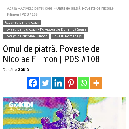
Acasă
»
Activitati pentru copii
»
Omul de piatră. Poveste de Nicolae
Filimon | PDS #108
Activitati pentru copii
Povești pentru copii - Povestea de Duminică Seara
Povești de Nicolae Filimon
Povesti Românești
Omul de piatră. Poveste de
Nicolae Filimon | PDS #108
De către
GOKID