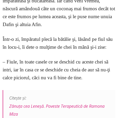
împărăteasa şi bucătăreasa. Iar când veni vremea,
născură amândouă câte un coconaş mai frumos decât tot
ce este frumos pe lumea aceasta, şi le puse nume unuia
Dafin şi altuia Afin.
Într-o zi, împăratul plecă la bătălie şi, lăsând pe fiul său
în locu-i, îi dete o mulţime de chei în mână şi-i zise:
– Fiule, în toate casele ce se deschid cu aceste chei să
intri, iar în casa ce se deschide cu cheia de aur să nu-ţi
calce piciorul, căci nu va fi bine de tine.
Citește și:
Zânuţa cea Leneșă. Poveste Terapeutică de Ramona
Miza