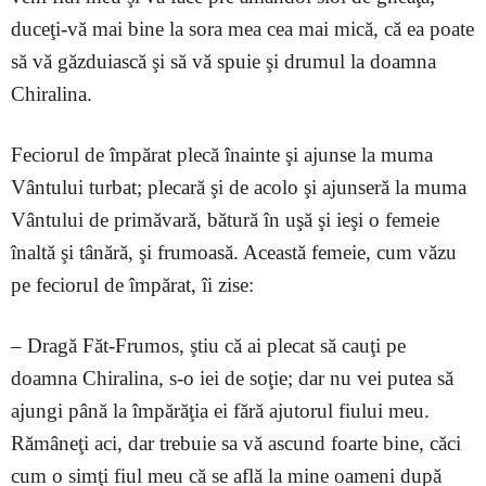
duceţi-vă mai bine la sora mea cea mai mică, că ea poate
să vă găzduiască şi să vă spuie şi drumul la doamna
Chiralina.
Feciorul de împărat plecă înainte şi ajunse la muma
Vântului turbat; plecară şi de acolo şi ajunseră la muma
Vântului de primăvară, bătură în uşă şi ieşi o femeie
înaltă şi tânără, şi frumoasă. Această femeie, cum văzu
pe feciorul de împărat, îi zise:
– Dragă Făt-Frumos, ştiu că ai plecat să cauţi pe
doamna Chiralina, s-o iei de soţie; dar nu vei putea să
ajungi până la împărăţia ei fără ajutorul fiului meu.
Rămâneţi aci, dar trebuie sa vă ascund foarte bine, căci
cum o simţi fiul meu că se află la mine oameni după