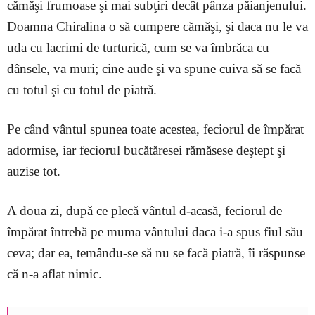
cămăşi frumoase şi mai subţiri decât pânza păianjenului.
Doamna Chiralina o să cumpere cămăşi, şi daca nu le va
uda cu lacrimi de turturică, cum se va îmbrăca cu
dânsele, va muri; cine aude şi va spune cuiva să se facă
cu totul şi cu totul de piatră.
Pe când vântul spunea toate acestea, feciorul de împărat
adormise, iar feciorul bucătăresei rămăsese deştept şi
auzise tot.
A doua zi, după ce plecă vântul d-acasă, feciorul de
împărat întrebă pe muma vântului daca i-a spus fiul său
ceva; dar ea, temându-se să nu se facă piatră, îi răspunse
că n-a aflat nimic.