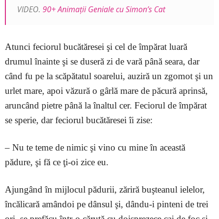
VIDEO.
90+ Animații Geniale cu Simon’s Cat
Atunci feciorul bucătăresei şi cel de împărat luară
drumul înainte şi se duseră zi de vară până seara, dar
când fu pe la scăpătatul soarelui, auziră un zgomot şi un
urlet mare, apoi văzură o gârlă mare de păcură aprinsă,
aruncând pietre până la înaltul cer. Feciorul de împărat
se sperie, dar feciorul bucătăresei îi zise:
– Nu te teme de nimic şi vino cu mine în această
pădure, şi fă ce ţi-oi zice eu.
Ajungând în mijlocul pădurii, zăriră buşteanul ielelor,
încălicară amândoi pe dânsul şi, dându-i pinteni de trei
ori, se prefăcu într-o căruţă cu doisprezece cai de foc şi