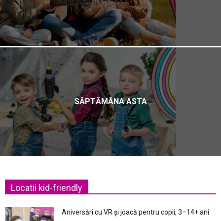
SĂPTĂMÂNA ASTA
Locatii kid-friendly
Aniversări cu VR și joacă pentru copii, 3–14+ ani