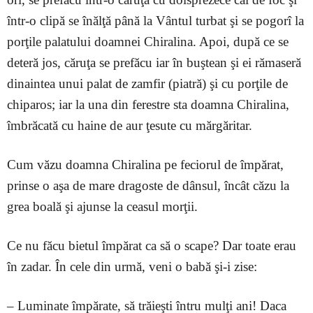
într-o clipă se înălţă până la Vântul turbat şi se pogorî la
porţile palatului doamnei Chiralina. Apoi, după ce se
deteră jos, căruţa se prefăcu iar în buştean şi ei rămaseră
dinaintea unui palat de zamfir (piatră) şi cu porţile de
chiparos; iar la una din ferestre sta doamna Chiralina,
îmbrăcată cu haine de aur ţesute cu mărgăritar.
Cum văzu doamna Chiralina pe feciorul de împărat,
prinse o aşa de mare dragoste de dânsul, încât căzu la
grea boală şi ajunse la ceasul morţii.
Ce nu făcu bietul împărat ca să o scape? Dar toate erau
în zadar. În cele din urmă, veni o babă şi-i zise:
– Luminate împărate, să trăieşti întru mulţi ani! Daca