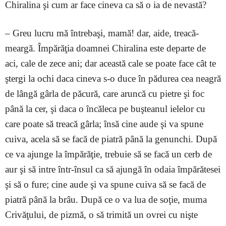
Chiralina şi cum ar face cineva ca să o ia de nevastă?
– Greu lucru mă întrebaşi, mamă! dar, aide, treacă-
meargă. Împărăţia doamnei Chiralina este departe de
aci, cale de zece ani; dar această cale se poate face cât te
ştergi la ochi daca cineva s-o duce în pădurea cea neagră
de lângă gârla de păcură, care aruncă cu pietre şi foc
până la cer, şi daca o încăleca pe buşteanul ielelor cu
care poate să treacă gârla; însă cine aude şi va spune
cuiva, acela să se facă de piatră până la genunchi. După
ce va ajunge la împărăţie, trebuie să se facă un cerb de
aur şi să intre într-însul ca să ajungă în odaia împărătesei
şi să o fure; cine aude şi va spune cuiva să se facă de
piatră până la brâu. După ce o va lua de soţie, muma
Crivăţului, de pizmă, o să trimită un ovrei cu nişte