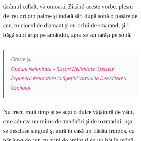
tărâmul cellalt, vă omoară. Zicând aceste vorbe, plesni
de trei ori din palme şi îndată sări după sobă o pasăre de
aur, cu ciocul de diamant şi cu ochii de smarand, şi-i
băgă subt aripi pe amândoi, apoi se sui iarăşi pe sobă.
Citește și:
Opțiuni Nelimitate – Riscuri Nelimitate. Efectele
Expunerii Premature la Spațiul Virtual în Dezvoltarea
Copilului
Nu trecu mult timp şi se auzi o dulce vâjâitură de vânt,
care aducea un miros de trandafiri şi de rozmarini, uşa
se deschise singură şi intră în casă un flăcău frumos, cu
păr lung de aur, cu aripi de argint şi cu un băţ în mână,