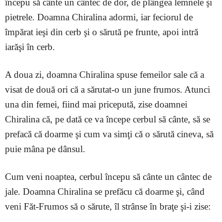
începu să cânte un cântec de dor, de plângea lemnele şi
pietrele. Doamna Chiralina adormi, iar feciorul de
împărat ieşi din cerb şi o sărută pe frunte, apoi intră
iarăşi în cerb.
A doua zi, doamna Chiralina spuse femeilor sale că a
visat de două ori că a sărutat-o un june frumos. Atunci
una din femei, fiind mai pricepută, zise doamnei
Chiralina că, pe dată ce va începe cerbul să cânte, să se
prefacă că doarme şi cum va simţi că o sărută cineva, să
puie mâna pe dânsul.
Cum veni noaptea, cerbul începu să cânte un cântec de
jale. Doamna Chiralina se prefăcu că doarme şi, când
veni Făt-Frumos să o sărute, îl strânse în braţe şi-i zise: