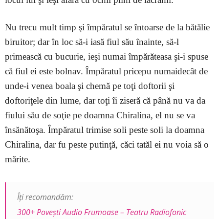
Nu trecu mult timp şi împăratul se întoarse de la bătălie
biruitor; dar în loc să-i iasă fiul său înainte, să-l
primească cu bucurie, ieşi numai împărăteasa şi-i spuse
că fiul ei este bolnav. Împăratul pricepu numaidecât de
unde-i venea boala şi chemă pe toţi doftorii şi
doftoriţele din lume, dar toţi îi ziseră că până nu va da
fiului său de soţie pe doamna Chiralina, el nu se va
însănătoşa. Împăratul trimise soli peste soli la doamna
Chiralina, dar fu peste putinţă, căci tatăl ei nu voia să o
mărite.
Îți recomandăm:
300+ Povești Audio Frumoase – Teatru Radiofonic