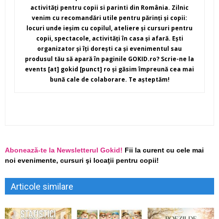
activităţi pentru copii si parinti din România. Zilnic
venim cu recomandări utile pentru părinţi şi copii:
locuri unde ieşim cu copilul, ateliere şi cursuri pentru
copii, spectacole, activităţi în casa şi afară. Eşti
organizator şi îţi doreşti ca şi evenimentul sau
produsul tău să apară în paginile GOKID.ro? Scrie-ne la
events [at] gokid [punct] ro şi găsim împreună cea mai
bună cale de colaborare. Te aşteptăm!
Abonează-te la Newsletterul Gokid!
Fii la curent cu cele mai
noi evenimente, cursuri şi locaţii pentru copii!
Articole similare