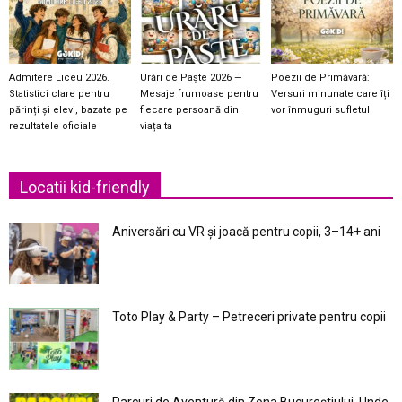
Admitere Liceu 2026.
Urări de Paște 2026 —
Poezii de Primăvară:
Statistici clare pentru
Mesaje frumoase pentru
Versuri minunate care îți
părinți și elevi, bazate pe
fiecare persoană din
vor înmuguri sufletul
rezultatele oficiale
viața ta
Locatii kid-friendly
Aniversări cu VR și joacă pentru copii, 3–14+ ani
Toto Play & Party – Petreceri private pentru copii
Parcuri de Aventură din Zona Bucureştiului. Unde