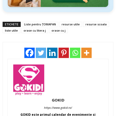
ETICHETE
Liste pentru ȚOMAPAN
resurse utile
resurse scoala
liste utile
orase cu litera j
orase cu j
GOKID
https://www.gokid.ro/
GOKID este primul calendar de evenimente si