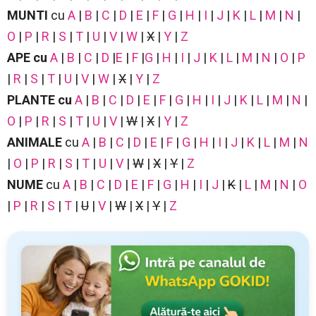
MUNTI
cu
A
|
B
|
C
|
D
|
E
|
F
|
G
|
H
|
I
|
J
|
K
|
L
|
M
|
N
|
O
|
P
|
R
|
S
|
T
|
U
|
V
|
W
|
X
|
Y
|
Z
APE
cu
A
|
B
|
C
|
D
|
E
|
F
|
G
|
H
|
I
|
J
|
K
|
L
|
M
|
N
|
O
|
P
|
R
|
S
|
T
|
U
|
V
|
W
|
X
|
Y
|
Z
PLANTE
cu
A
|
B
|
C
|
D
|
E
|
F
|
G
|
H
|
I
|
J
|
K
|
L
|
M
|
N
|
O
|
P
|
R
|
S
|
T
|
U
|
V
|
W
|
X
|
Y
|
Z
ANIMALE
cu
A
|
B
|
C
|
D
|
E
|
F
|
G
|
H
|
I
|
J
|
K
|
L
|
M
|
N
|
O
|
P
|
R
|
S
|
T
|
U
|
V
|
W
|
X
|
Y
|
Z
NUME
cu
A
|
B
|
C
|
D
|
E
|
F
|
G
|
H
|
I
|
J
|
K
|
L
|
M
|
N
|
O
|
P
|
R
|
S
|
T
|
U
|
V
|
W
|
X
|
Y
|
Z