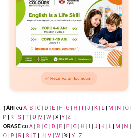
✅ Rezervă un loc acum!
ȚĂRI
cu
A
|
B
|
C
|
D
|
E
|
F
|
G
|
H
|
I
|
J
|
K
|
L
|
M
|
N
|
O
|
P
|
R
|
S
|
T
|
U
|
V
|
W
|
X
|
Y
|
Z
ORAȘE
cu
A
|
B
|
C
|
D
|
E
|
F
|
G
|
H
|
I
|
J
|
K
|
L
|
M
|
N
|
O
|
P
|
R
|
S
|
T
|
U
|
V
|
W
|
X
|
Y
|
Z